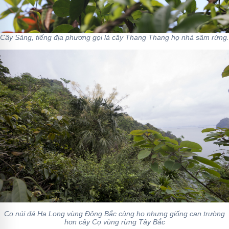
Cây Sảng, tiếng địa phương gọi là cây Thang Thang họ nhà sâm rừng.
Cọ núi đá Hạ Long vùng Đông Bắc cùng họ nhưng giống can trường
hơn cây Cọ vùng rừng Tây Bắc