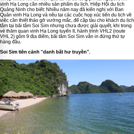
vịnh Hạ Long cần nhiều sản phẩm du lịch. Hiệp Hội du lịch
Quảng Ninh cho biết: Nhiều năm nay đã kiến nghị với Ban
Quản vịnh Hạ Long và nêu tại các cuộc họp xúc tiến du lịch về
việc cần thiết tháo gỡ vướng mắc, để cập tàu cho khách du lịch
tắm tại bãi tắm Soi Sim nhưng chưa được giải quyết, khi trong
vé thăm quan vịnh Hạ Long tuyến II, hành trình VHL2 (route
VHL 2) gồm 9 địa điểm, bãi tắm Soi Sim vẫn in đứng thứ tự
hàng đầu.
Soi Sim tiên cảnh “danh bất hư truyền”.