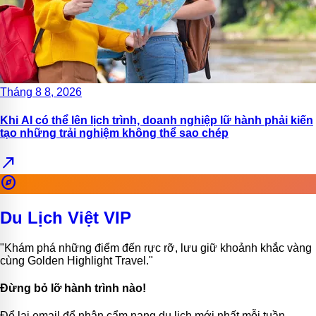
Tháng 8 8, 2026
Khi AI có thể lên lịch trình, doanh nghiệp lữ hành phải kiến
tạo những trải nghiệm không thể sao chép
north_east
explore
Du Lịch Việt VIP
"Khám phá những điểm đến rực rỡ, lưu giữ khoảnh khắc vàng
cùng Golden Highlight Travel."
Đừng bỏ lỡ hành trình nào!
Để lại email để nhận cẩm nang du lịch mới nhất mỗi tuần.