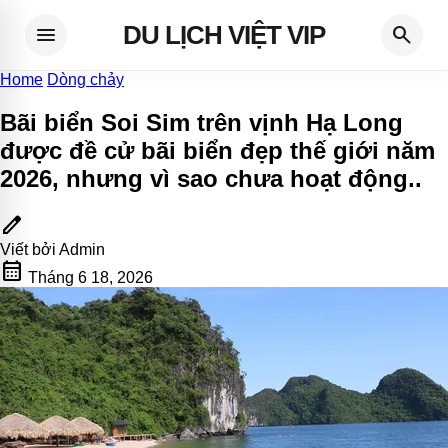
DU LỊCH VIỆT VIP
menu
search
Home
Dòng chảy
Bãi biển Soi Sim trên vịnh Hạ Long
được đề cử bãi biển đẹp thế giới năm
2026, nhưng vì sao chưa hoạt động.
.
edit
Viết bởi
Admin
calendar_month
Tháng 6 18, 2026