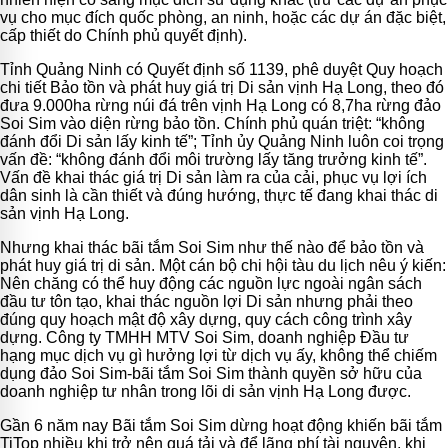
vụ cho mục đích quốc phòng, an ninh, hoặc các dự án đặc biệt,
cấp thiết do Chính phủ quyết định).
Tỉnh Quảng Ninh có Quyết định số 1139, phê duyệt Quy hoạch
chi tiết Bảo tồn và phát huy giá trị Di sản vịnh Hạ Long, theo đó
đưa 9.000ha rừng núi đá trên vịnh Hạ Long có 8,7ha rừng đảo
Soi Sim vào diện rừng bảo tồn. Chính phủ quán triệt: “không
đánh đổi Di sản lấy kinh tế”; Tỉnh ủy Quảng Ninh luôn coi trọng
vấn đề: “không đánh đổi môi trường lấy tăng trưởng kinh tế”.
Vấn đề khai thác giá trị Di sản làm ra của cải, phục vụ lợi ích
dân sinh là cần thiết và đúng hướng, thực tế đang khai thác di
sản vịnh Hạ Long.
Nhưng khai thác bãi tắm Soi Sim như thế nào để bảo tồn và
phát huy giá trị di sản. Một cán bộ chi hội tàu du lịch nêu ý kiến:
Nên chăng có thể huy động các nguồn lực ngoài ngân sách
đầu tư tôn tạo, khai thác nguồn lợi Di sản nhưng phải theo
đúng quy hoạch mật độ xây dựng, quy cách công trình xây
dựng. Công ty TMHH MTV Soi Sim, doanh nghiệp Đầu tư
hạng mục dịch vụ gì hưởng lợi từ dịch vụ ấy, không thể chiếm
dụng đảo Soi Sim-bãi tắm Soi Sim thành quyền sở hữu của
doanh nghiệp tư nhân trong lõi di sản vịnh Hạ Long được.
Gần 6 năm nay Bãi tắm Soi Sim dừng hoạt động khiến bãi tắm
TiTop nhiều khi trở nên quá tải và để lãng phí tài nguyên, khi