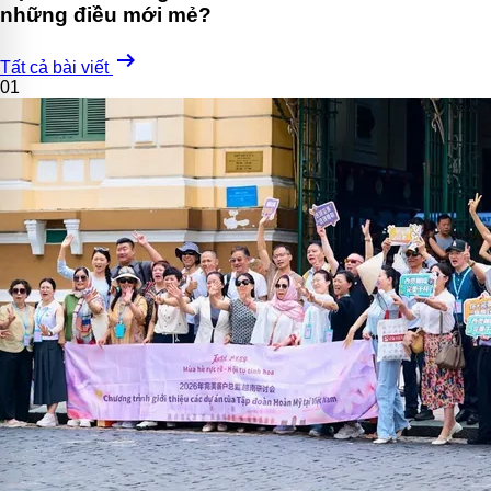
những điều mới mẻ?
arrow_right_alt
Tất cả bài viết
01