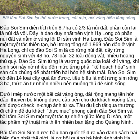
Bãi tắm Soi Sim lợi thế nước trong, cát mịn, nơi vùng biển lặng sóng.
Đảo Soi Sim diện tích trên 8,7ha có 2/3 là núi đất, phần còn lại
là núi đá vôi. Đây là đảo duy nhất trên vịnh Hạ Long có phần
núi đất và nằm ở vùng lõi Di sản vịnh Hạ Long. Đảo Soi Sim là
một tuyệt tác thiên tạo, bởi trong tổng số 1.969 hòn đảo ở vịnh
Hạ Long, chỉ có đảo Soi Sim là có rừng núi đất, cây rừng
nguyên sinh với 48 họ, 78 loài, 32 loài động vật, nhiều hoang
thú quý. Đảo Soi Sim từng là vương quốc của loài khỉ vàng, khỉ
sinh sôi nảy nở nhiều đến mức từng phải “kế hoạch hóa” sinh
sản của chúng để phát triển hài hòa hệ sinh thái. Đảo Soi Sim
có đến 14 loại cây quả ăn được, tiêu biểu là một rừng sim rộng
3 ha, thức ăn tự nhiên nhiều nên muông thú dễ sinh sống.
Dưới mép nước một bãi cát vàng óng, dài rộng mang tên hòn
đảo, thuyền bè không được cập bến cho du khách xuống tắm,
chỉ được check in-chụp ảnh từ xa. Tàu du lịch tắt qua thường
đi chậm để du khách “thực mục” phong cảnh đảo Soi Sim và
bãi tắm Soi Sim một tuyệt tác tự nhiên giữa lòng Di sản, một
tác phẩm mỹ thuật mà thiên nhiên ban tặng cho Quảng Ninh.
Bãi tắm Soi Sim được bầu bạn quốc tế đưa vào danh sách
bãi
biển đẹp nhất thế giới
, là cơ hội quảng bá hình ảnh vịnh Hạ