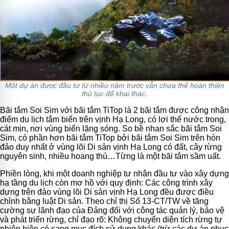
Một dự án được đầu tư từ nhiều năm trước vẫn chưa thể hoàn thiện
thủ tục để khai thác.
Bãi tắm Soi Sim với bãi tắm TiTop là 2 bãi tắm được công nhận
điểm du lịch tắm biển trên vịnh Hạ Long, có lợi thế nước trong,
cát mịn, nơi vùng biển lặng sóng. So bề nhan sắc bãi tắm Soi
Sim, có phần hơn bãi tắm TiTop bởi bãi tắm Soi Sim trên hòn
đảo duy nhất ở vùng lõi Di sản vịnh Hạ Long có đất, cây rừng
nguyên sinh, nhiều hoang thú…Từng là một bãi tắm sầm uất.
Phiền lòng, khi một doanh nghiệp tư nhân đầu tư vào xây dựng
hạ tầng du lịch còn mơ hồ với quy định: Các công trình xây
dựng trên đảo vùng lõi Di sản vịnh Hạ Long đều được điều
chỉnh bằng luật Di sản. Theo chỉ thị Số 13-CT/TW về tăng
cường sự lãnh đạo của Đảng đối với công tác quản lý, bảo vệ
và phát triển rừng, chỉ đạo rõ: Không chuyển diện tích rừng tự
nhiên hiện có sang mục đích sử dụng khác (trừ các dự án phục