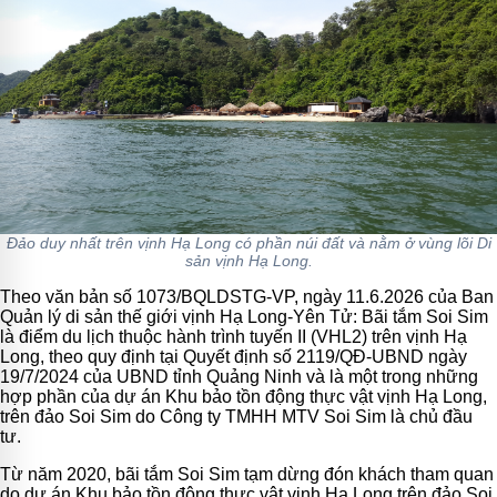
Đảo duy nhất trên vịnh Hạ Long có phần núi đất và nằm ở vùng lõi Di
sản vịnh Hạ Long.
Theo văn bản số 1073/BQLDSTG-VP, ngày 11.6.2026 của Ban
Quản lý di sản thế giới vịnh Hạ Long-Yên Tử: Bãi tắm Soi Sim
là điểm du lịch thuộc hành trình tuyến II (VHL2) trên vịnh Hạ
Long, theo quy định tại Quyết định số 2119/QĐ-UBND ngày
19/7/2024 của UBND tỉnh Quảng Ninh và là một trong những
hợp phần của dự án Khu bảo tồn động thực vật vịnh Hạ Long,
trên đảo Soi Sim do Công ty TMHH MTV Soi Sim là chủ đầu
tư.
Từ năm 2020, bãi tắm Soi Sim tạm dừng đón khách tham quan
do dự án Khu bảo tồn động thực vật vịnh Hạ Long trên đảo Soi