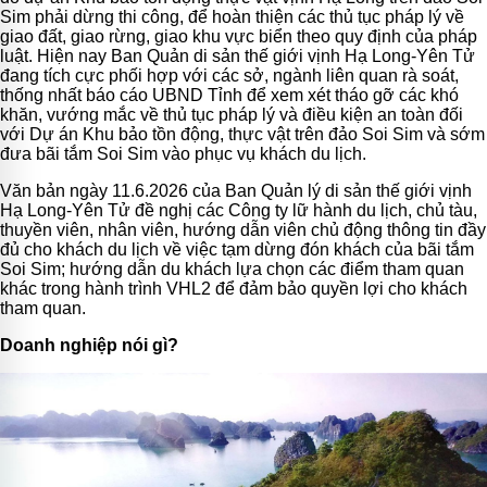
Sim phải dừng thi công, để hoàn thiện các thủ tục pháp lý về
giao đất, giao rừng, giao khu vực biển theo quy định của pháp
luật. Hiện nay Ban Quản di sản thế giới vịnh Hạ Long-Yên Tử
đang tích cực phối hợp với các sở, ngành liên quan rà soát,
thống nhất báo cáo UBND Tỉnh để xem xét tháo gỡ các khó
khăn, vướng mắc về thủ tục pháp lý và điều kiện an toàn đối
với Dự án Khu bảo tồn động, thực vật trên đảo Soi Sim và sớm
đưa bãi tắm Soi Sim vào phục vụ khách du lịch.
Văn bản ngày 11.6.2026 của Ban Quản lý di sản thế giới vịnh
Hạ Long-Yên Tử đề nghị các Công ty lữ hành du lịch, chủ tàu,
thuyền viên, nhân viên, hướng dẫn viên chủ động thông tin đầy
đủ cho khách du lịch về việc tạm dừng đón khách của bãi tắm
Soi Sim; hướng dẫn du khách lựa chọn các điểm tham quan
khác trong hành trình VHL2 để đảm bảo quyền lợi cho khách
tham quan.
Doanh nghiệp nói gì?