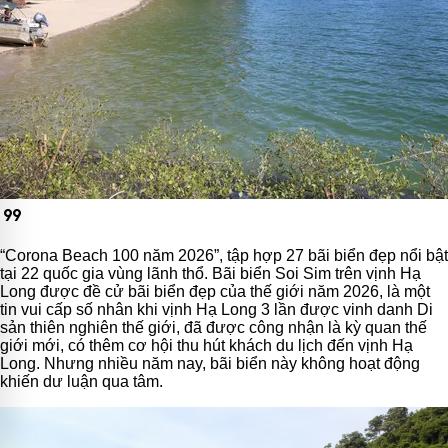
format_quote
“Corona Beach 100 năm 2026”, tập hợp 27 bãi biển đẹp nổi bật
tại 22 quốc gia vùng lãnh thổ. Bãi biển Soi Sim trên vịnh Hạ
Long được đề cử bãi biển đẹp của thế giới năm 2026, là một
tin vui cấp số nhân khi vịnh Hạ Long 3 lần được vinh danh Di
sản thiên nghiên thế giới, đã được công nhận là kỳ quan thế
giới mới, có thêm cơ hội thu hút khách du lịch đến vịnh Hạ
Long. Nhưng nhiều năm nay, bãi biển này không hoạt động
khiến dư luận qua tâm.