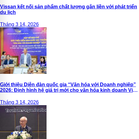
Vissan kết nối sản phẩm chất lượng gắn liền với phát triển
du lịch
Tháng 3 14, 2026
Giới thiệu Diễn đàn quốc gia “Văn hóa với Doanh nghiệp”
2026: Định hình hệ giá trị mới cho văn hóa kinh doanh Việt
Nam
Tháng 3 14, 2026