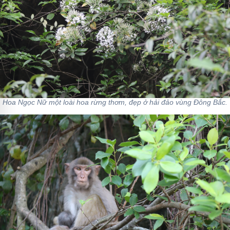
Hoa Ngọc Nữ một loài hoa rừng thơm, đẹp ở hải đảo vùng Đông Bắc.