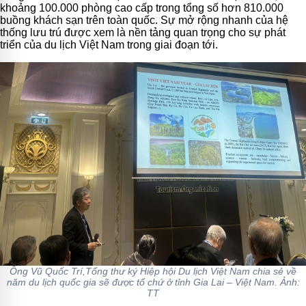
khoảng 100.000 phòng cao cấp trong tổng số hơn 810.000
buồng khách sạn trên toàn quốc. Sự mở rộng nhanh của hệ
thống lưu trú được xem là nền tảng quan trọng cho sự phát
triển của du lịch Việt Nam trong giai đoạn tới.
Ông Vũ Quốc Trí,Tổng thư ký Hiệp hội Du lịch Việt Nam chia sẻ về
năm du lịch quốc gia sẽ được tổ chứ ở tỉnh Gia Lai – Việt Nam. Ảnh:
TT