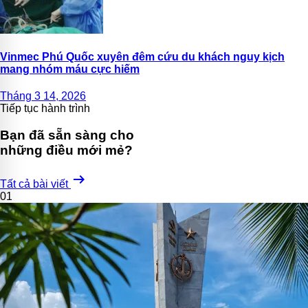
Vinmec Phú Quốc xuyên đêm cứu du khách nguy kịch
mang nhóm máu cực hiếm
Tháng 3 14, 2026
Tiếp tục hành trình
Bạn đã sẵn sàng cho
những điều mới mẻ?
arrow_right_alt
Tất cả bài viết
01