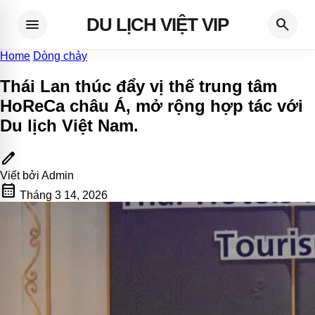
DU LỊCH VIỆT VIP
menu
search
Home
Dòng chảy
Thái Lan thúc đẩy vị thế trung tâm
HoReCa châu Á, mở rộng hợp tác với
Du lịch Việt Nam
.
edit
Viết bởi
Admin
calendar_month
Tháng 3 14, 2026