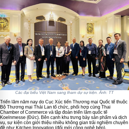
Các đại biểu Việt Nam sang tham dự sự kiện. Ảnh: TT
Triển lãm năm nay do Cục Xúc tiến Thương mại Quốc tế thuộc
Bộ Thương mại Thái Lan tổ chức, phối hợp cùng Thai
Chamber of Commerce và tập đoàn triển lãm quốc tế
Koelnmesse (Đức). Bên cạnh khu trưng bày sản phẩm và dịch
vụ, sự kiện còn giới thiệu nhiều không gian trải nghiệm chuyên
đề như Kitchen Innovation (đổi mới công nghệ bếp),