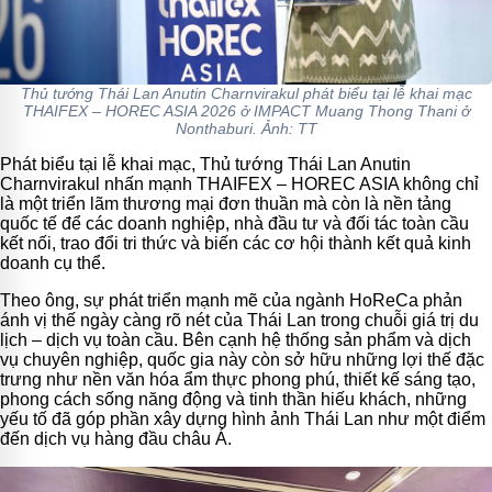
Thủ tướng Thái Lan Anutin Charnvirakul phát biểu tại lễ khai mạc
THAIFEX – HOREC ASIA 2026 ở IMPACT Muang Thong Thani ở
Nonthaburi. Ảnh: TT
Phát biểu tại lễ khai mạc, Thủ tướng Thái Lan Anutin
Charnvirakul nhấn mạnh THAIFEX – HOREC ASIA không chỉ
là một triển lãm thương mại đơn thuần mà còn là nền tảng
quốc tế để các doanh nghiệp, nhà đầu tư và đối tác toàn cầu
kết nối, trao đổi tri thức và biến các cơ hội thành kết quả kinh
doanh cụ thể.
Theo ông, sự phát triển mạnh mẽ của ngành HoReCa phản
ánh vị thế ngày càng rõ nét của Thái Lan trong chuỗi giá trị du
lịch – dịch vụ toàn cầu. Bên cạnh hệ thống sản phẩm và dịch
vụ chuyên nghiệp, quốc gia này còn sở hữu những lợi thế đặc
trưng như nền văn hóa ẩm thực phong phú, thiết kế sáng tạo,
phong cách sống năng động và tinh thần hiếu khách, những
yếu tố đã góp phần xây dựng hình ảnh Thái Lan như một điểm
đến dịch vụ hàng đầu châu Á.