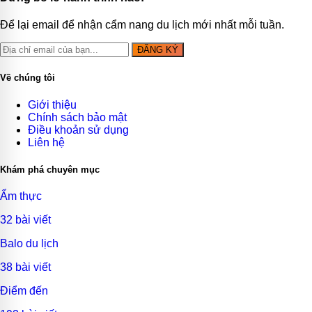
Để lại email để nhận cẩm nang du lịch mới nhất mỗi tuần.
ĐĂNG KÝ
Về chúng tôi
Giới thiệu
Chính sách bảo mật
Điều khoản sử dụng
Liên hệ
Khám phá chuyên mục
Ẩm thực
32 bài viết
Balo du lịch
38 bài viết
Điểm đến