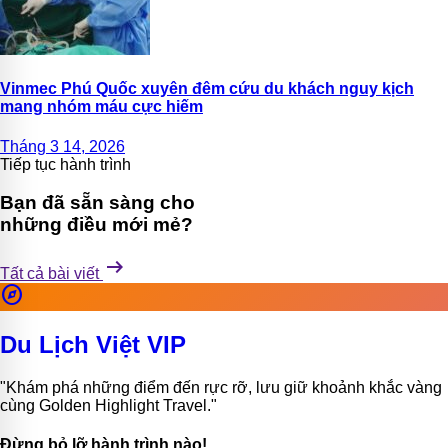
Vinmec Phú Quốc xuyên đêm cứu du khách nguy kịch
mang nhóm máu cực hiếm
Tháng 3 14, 2026
Tiếp tục hành trình
Bạn đã sẵn sàng cho
những điều mới mẻ?
arrow_right_alt
Tất cả bài viết
explore
Du Lịch Việt VIP
"Khám phá những điểm đến rực rỡ, lưu giữ khoảnh khắc vàng
cùng Golden Highlight Travel."
Đừng bỏ lỡ hành trình nào!