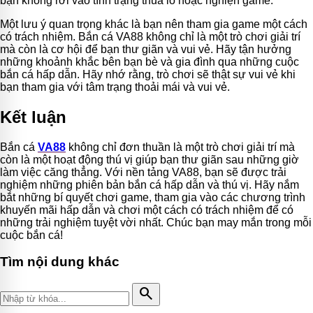
bạn không rơi vào tình trạng thua lỗ hoặc nghiện game.
Một lưu ý quan trọng khác là bạn nên tham gia game một cách
có trách nhiệm. Bắn cá VA88 không chỉ là một trò chơi giải trí
mà còn là cơ hội để bạn thư giãn và vui vẻ. Hãy tận hưởng
những khoảnh khắc bên bạn bè và gia đình qua những cuộc
bắn cá hấp dẫn. Hãy nhớ rằng, trò chơi sẽ thật sự vui vẻ khi
bạn tham gia với tâm trạng thoải mái và vui vẻ.
Kết luận
Bắn cá
VA88
không chỉ đơn thuần là một trò chơi giải trí mà
còn là một hoạt động thú vị giúp bạn thư giãn sau những giờ
làm việc căng thẳng. Với nền tảng VA88, bạn sẽ được trải
nghiệm những phiên bản bắn cá hấp dẫn và thú vị. Hãy nắm
bắt những bí quyết chơi game, tham gia vào các chương trình
khuyến mãi hấp dẫn và chơi một cách có trách nhiệm để có
những trải nghiệm tuyệt vời nhất. Chúc bạn may mắn trong mỗi
cuộc bắn cá!
Tìm nội dung khác
search