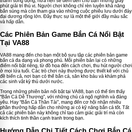
thanh sống động, hứa hẹn sẽ đem đến cho bạn những giây
phút giải trí thú vị. Người chơi không chỉ rèn luyện khả năng
bắn súng mà còn tham gia vào những cuộc phiêu lưu dưới đáy
đại dương rộng lớn. Đây thực sự là một thế giới đầy màu sắc
và hấp dẫn.
Các Phiên Bản Game Bắn Cá Nổi Bật
Tại VA88
VA88 mang đến cho bạn một bộ sưu tập các phiên bản game
bắn cá đa dạng và phong phú. Mỗi phiên bản lại có những
điểm nổi bật riêng, từ đồ họa đến cách chơi, thu hút người chơi
ở mọi lứa tuổi. Các trò chơi này thường được thiết kế với chủ
đề biển cả, nơi bạn có thể bắn cá, săn kho báu và khám phá
các sinh vật kỳ thú dưới nước.
Trong những phiên bản nổi bật tại VA88, bạn có thể tìm thấy
“Bắn Cá Dễ Thương”, với những chú cá ngộ nghĩnh và đáng
yêu. Hay “Bắn Cá Thần Tài”, mang đến cơ hội nhận nhiều
phần thưởng hấp dẫn cho những ai có kỹ năng bắn cá tốt. Tất
cả các phiên bản này không chỉ tạo cảm giác giải trí mà còn
kích thích tinh thần cạnh tranh trong bạn.
Hướng Dẫn Chi Tiết Cách Chơi Bắn Cá