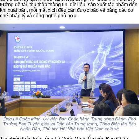
tưởng đề tài, thu thập thông tin, dữ liệu, sản xuất tác phẩm đến
khi xuất bản, mỗi mắt xích đều cần được bảo vệ bằng các cơ
chế pháp lý và công nghệ phù hợp.
Ông Lê Quốc Minh, Ủy viên Ban Chấp hành Trung ương Đảng, Phó
Trưởng Ban Tuyên giáo và Dân vận Trung ương, Tổng Biên tập Báo
Nhân Dân, Chủ tịch Hội Nhà báo Việt Nam chia sẻ
Tại phiên thảo luận
, ông
Lê Quốc Minh, Ủy viên Ban Chấp