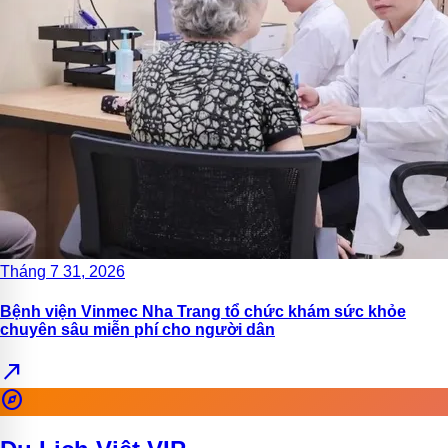
Tháng 7 31, 2026
Bệnh viện Vinmec Nha Trang tổ chức khám sức khỏe
chuyên sâu miễn phí cho người dân
north_east
explore