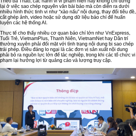
Theo bà Thảo, các hành vi vi phạm hiện nay không chỉ dừng
lại ở việc sao chép nguyên văn bài báo mà còn diễn ra dưới
nhiều hình thức tinh vi như “xào nấu” nội dung, thay đổi tiêu đề,
cắt ghép ảnh, video hoặc sử dụng dữ liệu báo chí để huấn
luyện các hệ thống AI.
Thực tế cho thấy nhiều cơ quan báo chí lớn như VnExpress,
Tuổi Trẻ, VietnamPlus, Thanh Niên, VietnamNet hay Dân trí
thường xuyên phải đối mặt với tình trạng nội dung bị sao chép
trái phép. Điều đáng lo ngại là các đơn vị sản xuất nội dung
phải bỏ ra nguồn lực lớn để tác nghiệp, trong khi các tổ chức vi
phạm lại hưởng lợi từ quảng cáo và lượng truy cập.