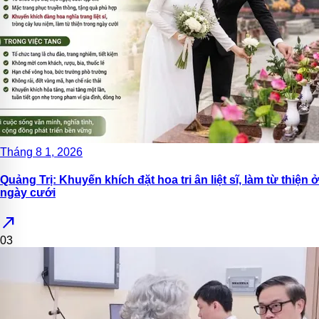
Tháng 8 1, 2026
Quảng Trị: Khuyến khích đặt hoa tri ân liệt sĩ, làm từ thiện ở
ngày cưới
north_east
03