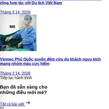
rộng hợp tác với Du lịch Việt Nam
Tháng 3 14, 2026
Vinmec Phú Quốc xuyên đêm cứu du khách nguy kịch
mang nhóm máu cực hiếm
Tháng 3 14, 2026
Tiếp tục hành trình
Bạn đã sẵn sàng cho
những điều mới mẻ?
arrow_right_alt
Tất cả bài viết
01