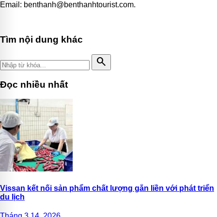
Email:
benthanh@benthanhtourist.com
.
Tìm nội dung khác
search
Đọc nhiều nhất
Vissan kết nối sản phẩm chất lượng gắn liền với phát triển
du lịch
Tháng 3 14, 2026