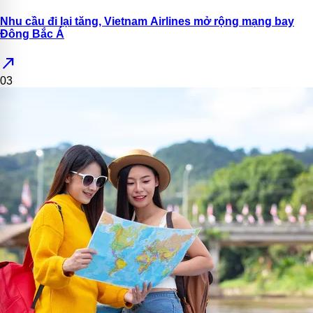
Nhu cầu đi lại tăng, Vietnam Airlines mở rộng mạng bay
Đông Bắc Á
north_east
03