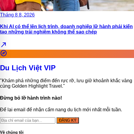
Tháng 8 8, 2026
Khi AI có thể lên lịch trình, doanh nghiệp lữ hành phải kiến
tạo những trải nghiệm không thể sao chép
north_east
explore
Du Lịch Việt VIP
"Khám phá những điểm đến rực rỡ, lưu giữ khoảnh khắc vàng
cùng Golden Highlight Travel."
Đừng bỏ lỡ hành trình nào!
Để lại email để nhận cẩm nang du lịch mới nhất mỗi tuần.
ĐĂNG KÝ
Về chúng tôi