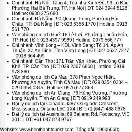
Chi nhánh Hà Nội: Tầng 4, Tòa nhà Kinh Đô, 93 Lò Đúc,
Phường Hai Bà Trưng, TP. Hà Nội | ĐT: 024 3944 5126 |
Hotline: 0908 275 680
Chi nhánh Đà Nẵng: 90 Quang Trung, Phường Hải
Châu, TP. Đà Nẵng | ĐT: 023 6356 1770 | Hotline: 0913
561 770
Văn phòng du lịch Huế: 18 Lê Lợi, Phường Thuận Hóa,
TP. Huế | ĐT: 023 4397 9989 | Hotline: 0979 566 777
Chi nhánh Vĩnh Long – KDL Vinh Sang: Tổ 14, Ấp An
Thuận, Xã An Bình, Tỉnh Vĩnh Long | ĐT: 027 0627 7277
– 0918 664 499
Chi nhánh Cần Thơ: 171 Trần Văn Khéo, Phường Cái
Khế, TP. Cần Thơ | ĐT: 029 2367 6868 | Hotline: 0919
978 860
Văn phòng du lịch Cà Mau: 378 Phan Ngọc Hiển,
Phường An Xuyên, Tỉnh Cà Mau | ĐT: 029 0354 0234 –
029 0354 0345 | Hotline: 0976 677 868
Văn phòng du lịch An Giang: 76 Hùng Vương, Phường
Long Xuyên, Tỉnh An Giang | ĐT: 0919 249 993
Đại lý du lịch tại Canada: 3387 Oakglade Crescent,
Mississauga, Ontario L5C 1X4 | ĐT: +1 (647) 468 0678
Đại lý du lịch tại Australia: 69 Ballarat Rd, Footscray, VIC
3011 | ĐT: +61 047 878 9767
Website: www.benthanhtourist.com; Tổng đài: 19006668;