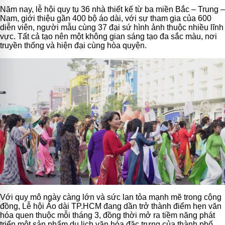
Năm nay, lễ hội quy tụ 36 nhà thiết kế từ ba miền Bắc – Trung –
Nam, giới thiệu gần 400 bộ áo dài, với sự tham gia của 600
diễn viên, người mẫu cùng 37 đại sứ hình ảnh thuộc nhiều lĩnh
vực. Tất cả tạo nên một không gian sáng tạo đa sắc màu, nơi
truyền thống và hiện đại cùng hòa quyện.
Với quy mô ngày càng lớn và sức lan tỏa mạnh mẽ trong cộng
đồng, Lễ hội Áo dài TP.HCM đang dần trở thành điểm hẹn văn
hóa quen thuộc mỗi tháng 3, đồng thời mở ra tiềm năng phát
triển một sản phẩm du lịch văn hóa đặc trưng của thành phố