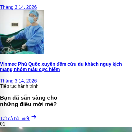
Tháng 3 14, 2026
Vinmec Phú Quốc xuyên đêm cứu du khách nguy kịch
mang nhóm máu cực hiếm
Tháng 3 14, 2026
Tiếp tục hành trình
Bạn đã sẵn sàng cho
những điều mới mẻ?
arrow_right_alt
Tất cả bài viết
01