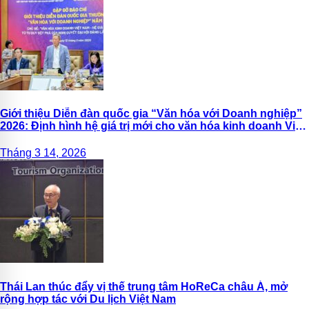
Giới thiệu Diễn đàn quốc gia “Văn hóa với Doanh nghiệp”
2026: Định hình hệ giá trị mới cho văn hóa kinh doanh Việt
Nam
Tháng 3 14, 2026
Thái Lan thúc đẩy vị thế trung tâm HoReCa châu Á, mở
rộng hợp tác với Du lịch Việt Nam