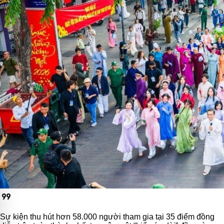
format_quote
Sự kiện thu hút hơn 58.000 người tham gia tại 35 điểm đồng