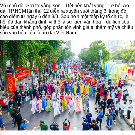
Với chủ đề “Sợi tơ vàng son – Dệt nên khát vọng”, Lễ hội Áo
dài TP.HCM lần thứ 12 diễn ra xuyên suốt tháng 3, trong đó
cao điểm từ ngày 6 đến 8/3. Sau hơn một thập kỷ tổ chức, lễ
hội đã dần khẳng định vị thế là sự kiện văn hóa – du lịch tiêu
biểu của thành phố, góp phần tôn vinh giá trị thẩm mỹ và chiều
sâu văn hóa của tà áo dài Việt Nam.