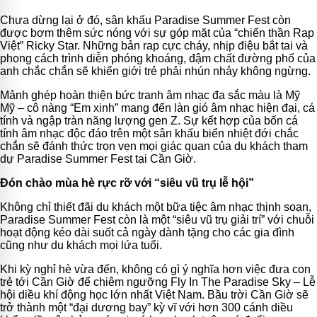
Chưa dừng lại ở đó, sân khấu Paradise Summer Fest còn
được bơm thêm sức nóng với sự góp mặt của “chiến thần Rap
Việt” Ricky Star. Những bản rap cực cháy, nhịp điệu bắt tai và
phong cách trình diễn phóng khoáng, đậm chất đường phố của
anh chắc chắn sẽ khiến giới trẻ phải nhún nhảy không ngừng.
Mảnh ghép hoàn thiện bức tranh âm nhạc đa sắc màu là Mỹ
Mỹ – cô nàng “Em xinh” mang đến làn gió âm nhạc hiện đại, cá
tính và ngập tràn năng lượng gen Z. Sự kết hợp của bốn cá
tính âm nhạc độc đáo trên một sân khấu biển nhiệt đới chắc
chắn sẽ đánh thức trọn vẹn mọi giác quan của du khách tham
dự Paradise Summer Fest tại Cần Giờ.
Đón chào mùa hè rực rỡ với “siêu vũ trụ lễ hội”
Không chỉ thiết đãi du khách một bữa tiệc âm nhạc thịnh soạn,
Paradise Summer Fest còn là một “siêu vũ trụ giải trí” với chuỗi
hoạt động kéo dài suốt cả ngày dành tặng cho các gia đình
cũng như du khách mọi lứa tuổi.
Khi kỳ nghỉ hè vừa đến, không có gì ý nghĩa hơn việc đưa con
trẻ tới Cần Giờ để chiêm ngưỡng Fly In The Paradise Sky – Lễ
hội diều khí động học lớn nhất Việt Nam. Bầu trời Cần Giờ sẽ
trở thành một “đại dương bay” kỳ vĩ với hơn 300 cánh diều