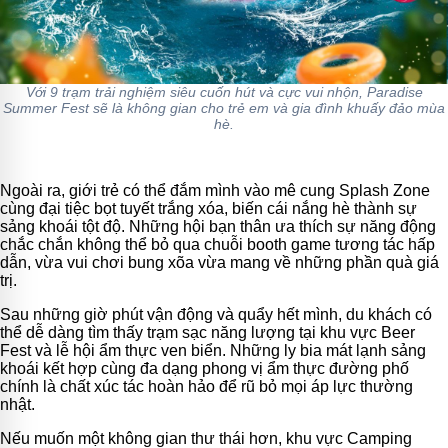
Với 9 trạm trải nghiệm siêu cuốn hút và cực vui nhộn, Paradise
Summer Fest sẽ là không gian cho trẻ em và gia đình khuấy đảo mùa
hè.
Ngoài ra, giới trẻ có thể đắm mình vào mê cung Splash Zone
cùng đại tiệc bọt tuyết trắng xóa, biến cái nắng hè thành sự
sảng khoái tột độ. Những hội bạn thân ưa thích sự năng động
chắc chắn không thể bỏ qua chuỗi booth game tương tác hấp
dẫn, vừa vui chơi bung xõa vừa mang về những phần quà giá
trị.
Sau những giờ phút vận động và quẩy hết mình, du khách có
thể dễ dàng tìm thấy trạm sạc năng lượng tại khu vực Beer
Fest và lễ hội ẩm thực ven biển. Những ly bia mát lạnh sảng
khoái kết hợp cùng đa dạng phong vị ẩm thực đường phố
chính là chất xúc tác hoàn hảo để rũ bỏ mọi áp lực thường
nhật.
Nếu muốn một không gian thư thái hơn, khu vực Camping