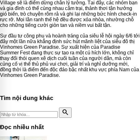
Village sẽ là điểm dừng chân lý tưởng. Tại đây, các nhóm bạn
và gia đình có thể cùng nhau cắm trại, thảnh thơi tận hưởng
gió biển, trò chuyện rôm rả và ghi lại những bức hình check-in
rực rỡ. Mọi lằn ranh thế hệ đều được xóa nhòa, nhường chỗ
cho những tiếng cười giòn tan và niềm vui bất tận.
Sự đầu tư công phu và hoành tráng của siêu lễ hội ngày 6/6 tới
đây một lần nữa khẳng định sức hút mãnh liệt của siêu đô thị
Vinhomes Green Paradise. Sự xuất hiện của Paradise
Summer Fest đang thực sự tạo ra một cú hích lớn, không chỉ
thay đổi thói quen xê dịch cuối tuần của người dân, mà còn
củng cố vị thế thủ phủ vui chơi, giải trí và nghỉ dưỡng mới,
đồng thời là điểm đến độc đáo bậc nhất khu vực phía Nam của
Vinhomes Green Paradise.
Tìm nội dung khác
search
Đọc nhiều nhất