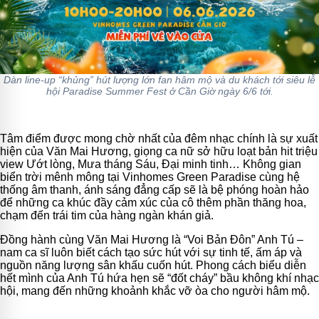
Dàn line-up “khủng” hút lượng lớn fan hâm mộ và du khách tới siêu lễ
hội Paradise Summer Fest ở Cần Giờ ngày 6/6 tới.
Tâm điểm được mong chờ nhất của đêm nhạc chính là sự xuất
hiện của Văn Mai Hương, giọng ca nữ sở hữu loạt bản hit triệu
view Ướt lòng, Mưa tháng Sáu, Đại minh tinh… Không gian
biển trời mênh mông tại Vinhomes Green Paradise cùng hệ
thống âm thanh, ánh sáng đẳng cấp sẽ là bệ phóng hoàn hảo
để những ca khúc đầy cảm xúc của cô thêm phần thăng hoa,
chạm đến trái tim của hàng ngàn khán giả.
Đồng hành cùng Văn Mai Hương là “Voi Bản Đôn” Anh Tú –
nam ca sĩ luôn biết cách tạo sức hút với sự tinh tế, ấm áp và
nguồn năng lượng sân khấu cuốn hút. Phong cách biểu diễn
hết mình của Anh Tú hứa hẹn sẽ “đốt cháy” bầu không khí nhạc
hội, mang đến những khoảnh khắc vỡ òa cho người hâm mộ.