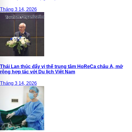
Nam
Tháng 3 14, 2026
Thái Lan thúc đẩy vị thế trung tâm HoReCa châu Á, mở
rộng hợp tác với Du lịch Việt Nam
Tháng 3 14, 2026