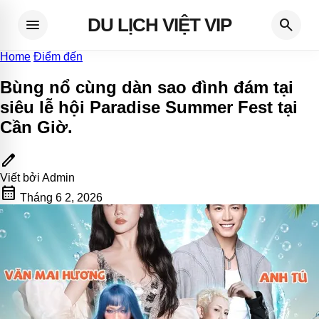
DU LỊCH VIỆT VIP
menu
search
Home
Điểm đến
Bùng nổ cùng dàn sao đình đám tại
siêu lễ hội Paradise Summer Fest tại
Cần Giờ
.
edit
Viết bởi
Admin
calendar_month
Tháng 6 2, 2026