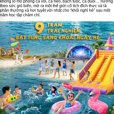
khổng lồ mô phỏng cá voi, cá heo, bạch tuộc, cá đuối… nương
theo sức gió biển, mở ra một thế giới cổ tích đích thực và là
phần thưởng xả hơi tuyệt vời nhất cho “khối nghỉ hè” sau một
năm học tập chăm chỉ.