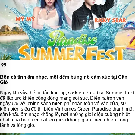
format_quote
Bốn cá tính âm nhạc, một đêm bùng nổ cảm xúc tại Cần
Giờ
Ngay khi vừa hé lộ dàn line-up, sự kiện Paradise Summer Fest
đã lập tức khiến cộng đồng mạng sôi sục. Diễn ra trọn vẹn
ngày 6/6 với chính sách miễn phí hoàn toàn vé vào cửa, sự
kiện biến siêu đô thị biển Vinhomes Green Paradise thành một
sân khấu âm nhạc khổng lồ, nơi những giai điệu cuồng nhiệt
nhất mùa hè được cất lên giữa không gian thiên nhiên trong
lành và lộng gió.