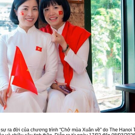
, sự ra đời của chương trình “Chở mùa Xuân về” do The Hanoi 