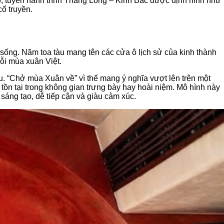
26, tuyến hành trình Thăng Long – Kinh Bắc được định hình như
ổ truyền.
ống. Năm toa tàu mang tên các cửa ô lịch sử của kinh thành
mỗi mùa xuân Việt.
u. “Chở mùa Xuân về” vì thế mang ý nghĩa vượt lên trên một
ỉ tồn tại trong không gian trưng bày hay hoài niệm. Mô hình này
sáng tạo, dễ tiếp cận và giàu cảm xúc.