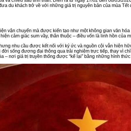
hóa và chiều sâu tinh thần. Diễn ra từ ngày 17/02 đến 08/03/20
đưa du khách trở về với những giá trị nguyên bản của mùa Tết c
iện vận chuyển mà được kiến tạo như một không gian văn hóa s
 hiện cảm giác sum vầy, thân thuộc – điều vốn là linh hồn của 
nhưng nhu cầu được kết nối với ký ức và nguồn cội vẫn hiện hữ
 đời sống đương đại thông qua trải nghiệm trực tiếp, thay vì ch
– nơi giá trị truyền thống được “kể lại” bằng những hình thức 