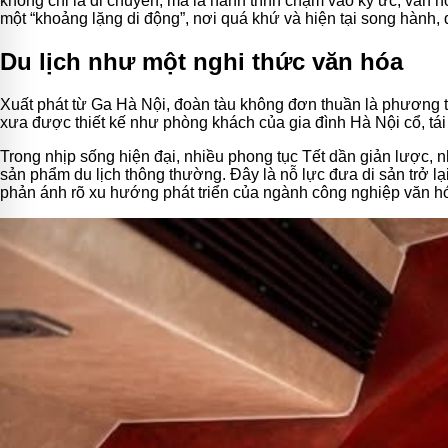
không chỉ là di chuyển, mà là hành trình chạm vào ký ức, văn 
một “khoảng lặng di động”, nơi quá khứ và hiện tại song hành, 
Du lịch như một nghi thức văn hóa
Xuất phát từ Ga Hà Nội, đoàn tàu không đơn thuần là phương t
xưa được thiết kế như phòng khách của gia đình Hà Nội cổ, tái
Trong nhịp sống hiện đại, nhiều phong tục Tết dần giản lược, 
sản phẩm du lịch thông thường. Đây là nỗ lực đưa di sản trở lại
phản ánh rõ xu hướng phát triển của ngành công nghiệp văn hóa 