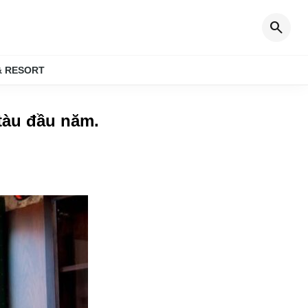
search
& RESORT
 tàu đầu năm
.