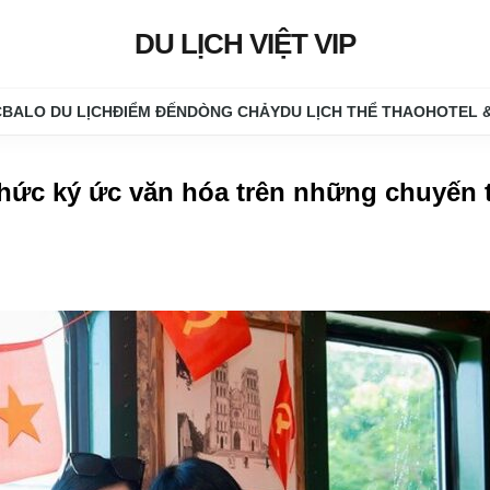
DU LỊCH VIỆT VIP
C
BALO DU LỊCH
ĐIỂM ĐẾN
DÒNG CHẢY
DU LỊCH THỂ THAO
HOTEL 
thức ký ức văn hóa trên những chuyến