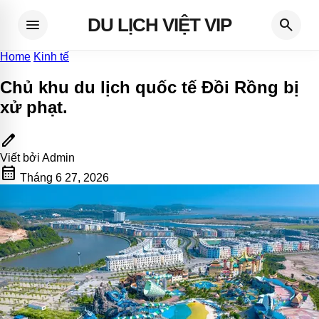
DU LỊCH VIỆT VIP
menu
search
Home
Kinh tế
Chủ khu du lịch quốc tế Đồi Rồng bị
xử phạt
.
edit
Viết bởi
Admin
calendar_month
Tháng 6 27, 2026