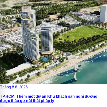
Tháng 8 8, 2026
TP.HCM: Thêm một dự án Khu khách sạn nghỉ dưỡng
được tháo gỡ nút thắt pháp lý