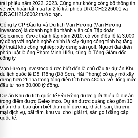
trái phiếu năm 2022, 2023. Cũng như không công bố thông tin
về việc hoàn tất mua lại 2 lô trái phiếu DRGCH2226001 và
DRGCH2126002 trước hạn.
Công ty CP Đầu tư và Du lịch Vạn Hương (Vạn Hương
Investoco) là doanh nghiệp thành viên của Tập đoàn
Geleximco, được thành lập năm 2010, có vốn điều lệ là 3.000
tỷ đồng với ngành nghề chính là xây dựng công trình hạ tầng
kỹ thuật khu công nghiệp; xây dựng sân golf. Người đại diện
pháp luật là ông Phạm Minh Hiếu, cũng là Tổng Giám đốc
công ty.
Vạn Hương Investoco được biết đến là chủ đầu tư dự án Khu
du lịch quốc tế Đồi Rồng (Đồ Sơn, Hải Phòng) có quy mô xây
dựng hơn 261ha trong tổng diện tích hơn 480ha, với tổng mức
đầu tư hơn 30.000 tỷ đồng.
Dự án Khu du lịch quốc tế Đồi Rồng được giới thiệu là dự án
trọng điểm được Geleximco. Dự án được quảng cáo gồm 10
phân khu, bao gồm biệt thự nghỉ dưỡng, khách sạn, thương
mại dịch vụ, bãi tắm, khu vui chơi giải trí, sân golf đẳng cấp
quốc tế.