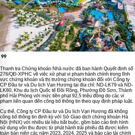
format_quote
Thanh tra Chứng khoán Nhà nước đã ban hành Quyết định số
276/QĐ-XPHC về việc xử phạt vi phạm hành chính trong lĩnh
vực chứng khoán và thị trường chứng khoán đối với Công ty
CP Đầu tư và Du lịch Vạn Hương tại địa chỉ: ND-LK79 và ND-
LK80, Khu du lịch Quốc tế Đồi Rồng, Phường Đồ Sơn, Thành
phố Hải Phòng với mức tiền phạt 92,5 triệu đồng do các vi
phạm liên quan đến công bố thông tin theo quy định pháp luật.
Cụ thể, Công ty CP Đầu tư và Du lịch Vạn Hương đã không
công bố thông tin định kỳ với Sở Giao dịch chứng khoán Hà
Nội (HNX) với nhiều tài liệu bắt buộc, gồm báo cáo tình hình
sử dụng vốn thu được từ phát hành trái phiếu đã được kiểm
toán bán niên các năm 2023, 2024, 2025 và báo cáo tài chính