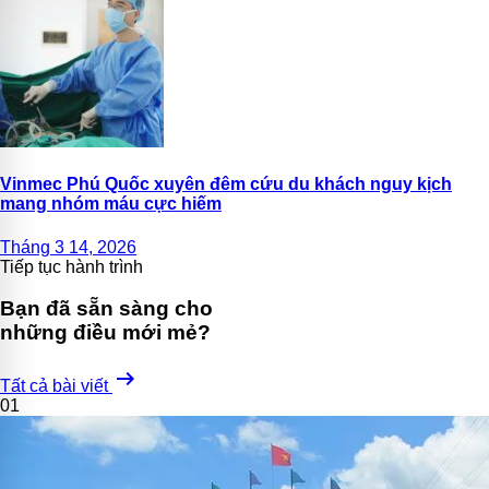
Vinmec Phú Quốc xuyên đêm cứu du khách nguy kịch
mang nhóm máu cực hiếm
Tháng 3 14, 2026
Tiếp tục hành trình
Bạn đã sẵn sàng cho
những điều mới mẻ?
arrow_right_alt
Tất cả bài viết
01