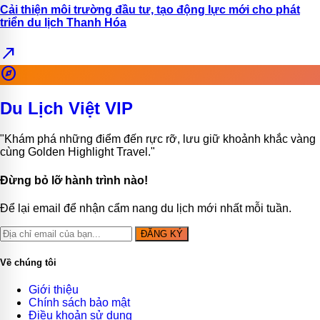
Cải thiện môi trường đầu tư, tạo động lực mới cho phát
triển du lịch Thanh Hóa
north_east
explore
Du Lịch Việt VIP
"Khám phá những điểm đến rực rỡ, lưu giữ khoảnh khắc vàng
cùng Golden Highlight Travel."
Đừng bỏ lỡ hành trình nào!
Để lại email để nhận cẩm nang du lịch mới nhất mỗi tuần.
ĐĂNG KÝ
Về chúng tôi
Giới thiệu
Chính sách bảo mật
Điều khoản sử dụng