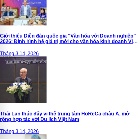
Giới thiệu Diễn đàn quốc gia “Văn hóa với Doanh nghiệp”
2026: Định hình hệ giá trị mới cho văn hóa kinh doanh Việt
Nam
Tháng 3 14, 2026
Thái Lan thúc đẩy vị thế trung tâm HoReCa châu Á, mở
rộng hợp tác với Du lịch Việt Nam
Tháng 3 14, 2026