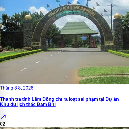
Tháng 8 8, 2026
Thanh tra tỉnh Lâm Đồng chỉ ra loạt sai phạm tại Dự án
Khu du lịch thác Đam B’ri
north_east
02