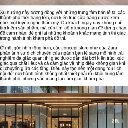
Xu hướng này tương đồng với những trung tâm bán lẻ tại các
thành phố thời trang lớn, nơi kiến trúc cửa hàng được xem
như một tuyên ngôn thẩm mỹ. Du khách ngày nay không chỉ
tìm kiếm sản phẩm, mà còn tìm kiếm không gian để dừng chân,
để cảm nhận, để ghi lại những khoảnh khắc mang tính thị giác
trong hành trình khám phá đô thị.
Ở một góc nhìn rộng hơn, các concept store như của Zara
phản ánh sự dịch chuyển của ngành bán lẻ sang mô hình trải
nghiệm đa giác quan: thị giác được dẫn dắt bởi kiến trúc; xúc
giác qua chất liệu; và cả cảm giác về nhịp điệu không gian khi
di chuyển giữa các tầng. Điều này tạo nên một dạng “du lịch
nội đô” nơi hành trình không nhất thiết phải rời khỏi trung tâm
thành phố, nhưng vẫn mang lại cảm giác khám phá.