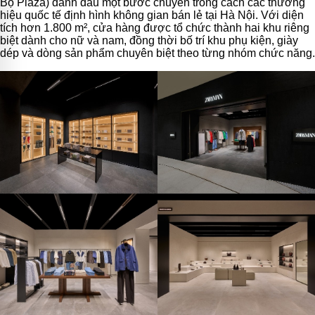
Bộ Plaza) đánh dấu một bước chuyển trong cách các thương
hiệu quốc tế định hình không gian bán lẻ tại Hà Nội. Với diện
tích hơn 1.800 m², cửa hàng được tổ chức thành hai khu riêng
biệt dành cho nữ và nam, đồng thời bố trí khu phụ kiện, giày
dép và dòng sản phẩm chuyên biệt theo từng nhóm chức năng.