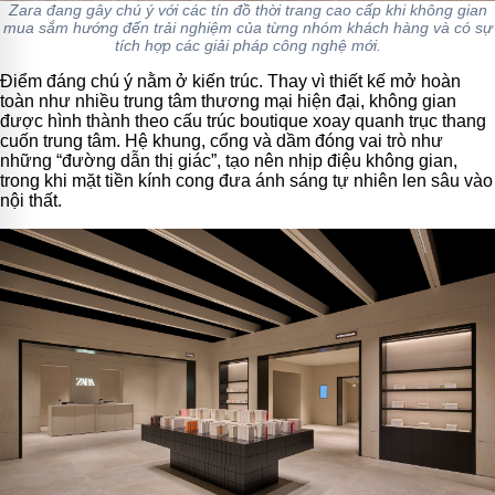
Zara đang gây chú ý với các tín đồ thời trang cao cấp khi không gian
mua sắm hướng đến trải nghiệm của từng nhóm khách hàng và có sự
tích hợp các giải pháp công nghệ mới.
Điểm đáng chú ý nằm ở kiến trúc. Thay vì thiết kế mở hoàn
toàn như nhiều trung tâm thương mại hiện đại, không gian
được hình thành theo cấu trúc boutique xoay quanh trục thang
cuốn trung tâm. Hệ khung, cổng và dầm đóng vai trò như
những “đường dẫn thị giác”, tạo nên nhịp điệu không gian,
trong khi mặt tiền kính cong đưa ánh sáng tự nhiên len sâu vào
nội thất.