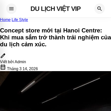
DU LỊCH VIỆT VIP
menu
search
Home
Life Style
Concept store mới tại Hanoi Centre:
Khi mua sắm trở thành trải nghiệm của
du lịch cảm xúc
.
edit
Viết bởi
Admin
calendar_month
Tháng 3 14, 2026