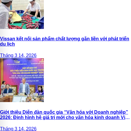
Vissan kết nối sản phẩm chất lượng gắn liền với phát triển
du lịch
Tháng 3 14, 2026
Giới thiệu Diễn đàn quốc gia “Văn hóa với Doanh nghiệp”
2026: Định hình hệ giá trị mới cho văn hóa kinh doanh Việt
Nam
Tháng 3 14, 2026