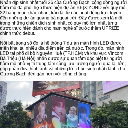
Nhân dịp sinh nhật tuổi 26 của Cường Bạch, cộng đồng người
hâm mộ đã phối hợp thực hiện dự án BE[X]YOND với quy mô
32 hạng mục khác nhau, trải dài từ các hoạt động trực tuyến
đến những dự án quảng bá ngoài trời. Đây được xem là một
trong những chiến dịch sinh nhật có quy mô lớn nhất từng
được thực hiện dành cho nam nghệ sĩ trước thềm UPRIZE
chính thức debut.
Nổi bật trong số đó là hệ thống 7 dự án màn hình LED được
triển khai tại nhiều địa điểm trên cả nước. Trong đó, màn hình
LED tại phố đi bộ Nguyễn Huệ (TP.HCM) và khu vực Vincom
Bà Triệu (Hà Nội) nhận được sự quan tâm đặc biệt từ người
hâm mộ nhờ vị trí trung tâm cùng lưu lượng người qua lại lớn,
góp phần đưa hình ảnh và những lời chúc sinh nhật dành cho
Cường Bạch đến gần hơn với công chúng.