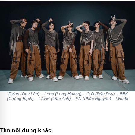
Dylan (Duy Lân) – Leon (Long Hoàng) – O.D (Đức Duy) – BEX
(Cường Bạch) – LAVM (Lâm Anh) – PN (Phúc Nguyên) – Wonbi
Tìm nội dung khác