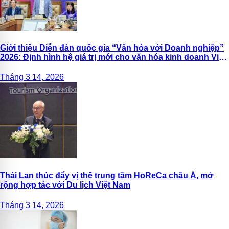
Giới thiệu Diễn đàn quốc gia “Văn hóa với Doanh nghiệp”
2026: Định hình hệ giá trị mới cho văn hóa kinh doanh Việt
Nam
Tháng 3 14, 2026
Thái Lan thúc đẩy vị thế trung tâm HoReCa châu Á, mở
rộng hợp tác với Du lịch Việt Nam
Tháng 3 14, 2026