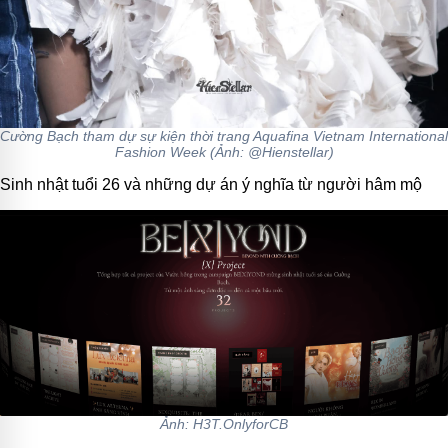
Cường Bạch tham dự sự kiện thời trang Aquafina Vietnam International
Fashion Week (Ảnh: @Hienstellar)
Sinh nhật tuổi 26 và những dự án ý nghĩa từ người hâm mộ
Ảnh: H3T.OnlyforCB