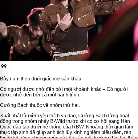
format_quote
Bảy năm theo đuổi giấc mơ sân khấu
Có người được nhớ đến bởi một khoảnh khắc – Có người
được nhớ đến bởi cả một hành trình.
Cường Bạch thuộc về nhóm thứ hai.
Xuất phát từ niềm yêu thích vũ đạo, Cường Bạch từng hoạt
động trong nhóm nhảy B-Wild trước khi có cơ hội sang Hàn
Quốc đào tạo dưới hệ thống của RBW. Khoảng thời gian làm
thực tập sinh đã giúp anh tích lũy kinh nghiệm biểu diễn, rèn
luyện kỹ năng chuyên môn và tiếp cận môi trường đào tạo thần