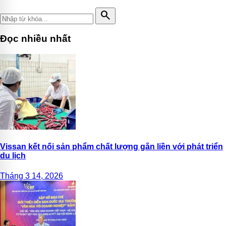
search
Đọc nhiều nhất
Vissan kết nối sản phẩm chất lượng gắn liền với phát triển
du lịch
Tháng 3 14, 2026