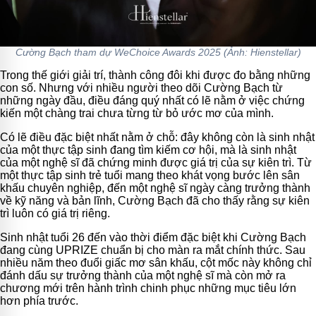
Cường Bạch tham dự WeChoice Awards 2025 (Ảnh: Hienstellar)
Trong thế giới giải trí, thành công đôi khi được đo bằng những
con số. Nhưng với nhiều người theo dõi Cường Bạch từ
những ngày đầu, điều đáng quý nhất có lẽ nằm ở việc chứng
kiến một chàng trai chưa từng từ bỏ ước mơ của mình.
Có lẽ điều đặc biệt nhất nằm ở chỗ: đây không còn là sinh nhật
của một thực tập sinh đang tìm kiếm cơ hội, mà là sinh nhật
của một nghệ sĩ đã chứng minh được giá trị của sự kiên trì. Từ
một thực tập sinh trẻ tuổi mang theo khát vọng bước lên sân
khấu chuyên nghiệp, đến một nghệ sĩ ngày càng trưởng thành
về kỹ năng và bản lĩnh, Cường Bạch đã cho thấy rằng sự kiên
trì luôn có giá trị riêng.
Sinh nhật tuổi 26 đến vào thời điểm đặc biệt khi Cường Bạch
đang cùng UPRIZE chuẩn bị cho màn ra mắt chính thức. Sau
nhiều năm theo đuổi giấc mơ sân khấu, cột mốc này không chỉ
đánh dấu sự trưởng thành của một nghệ sĩ mà còn mở ra
chương mới trên hành trình chinh phục những mục tiêu lớn
hơn phía trước.