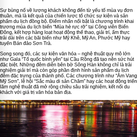
Sự bùng nổ về lượng khách không đến từ yếu tố mùa vụ đơn
thuần, mà là kết quả của chiến lược tổ chức sự kiện và sản
phẩm du lịch đồng bộ. Điểm nhấn nổi bật là chương trình khai
trương mùa du lịch biển “Mùa hè rực rỡ” tại Công viên Biển
Đông, kết hợp hàng loạt hoạt động thể thao, giải trí, ẩm thực
trải dài trên các bãi biển như Mỹ Khê, Mỹ An, Phước Mỹ hay
tuyến Bán đảo Sơn Trà.
Song song đó, các sự kiện văn hóa – nghệ thuật quy mô lớn
như Gala “Tổ quốc bình yên” tại Cầu Rồng đã tạo nên sức hút
đặc biệt. Những đêm diễn bên bờ Sông Hàn không chỉ là trải
nghiệm giải trí mà còn góp phần định hình sản phẩm du lịch
đêm đặc trưng của thành phố. Các chương trình như “Âm Vang
Mỹ Sơn”, lễ hội “Sắc màu di sản Chăm” hay các hoạt động triển
lãm nghệ thuật đã mở rộng chiều sâu trải nghiệm, kết nối du
khách với giá trị văn hóa bản địa.