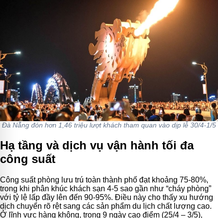
Đà Nẵng đón hơn 1,46 triệu lượt khách tham quan vào dịp lễ 30/4-1/5
Hạ tầng và dịch vụ vận hành tối đa
công suất
Công suất phòng lưu trú toàn thành phố đạt khoảng 75-80%,
trong khi phân khúc khách sạn 4-5 sao gần như “cháy phòng”
với tỷ lệ lấp đầy lên đến 90-95%. Điều này cho thấy xu hướng
dịch chuyển rõ rệt sang các sản phẩm du lịch chất lượng cao.
Ở lĩnh vực hàng không, trong 9 ngày cao điểm (25/4 – 3/5),