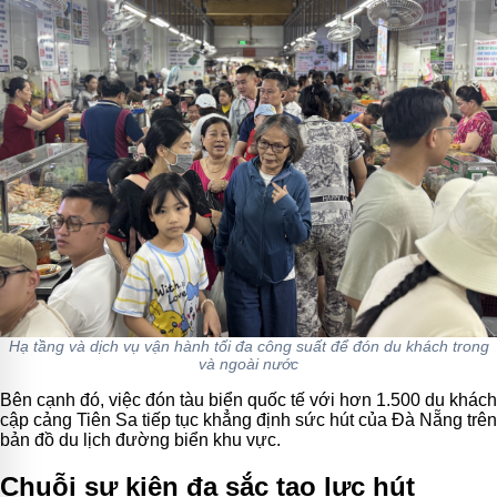
Hạ tầng và dịch vụ vận hành tối đa công suất để đón du khách trong
và ngoài nước
Bên cạnh đó, việc đón tàu biển quốc tế với hơn 1.500 du khách
cập cảng Tiên Sa tiếp tục khẳng định sức hút của Đà Nẵng trên
bản đồ du lịch đường biển khu vực.
Chuỗi sự kiện đa sắc tạo lực hút