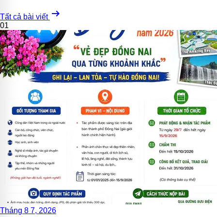
arrow_right_alt
Tất cả bài viết
01
Tháng 8 7, 2026