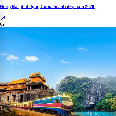
Đồng Nai phát động Cuộc thi ảnh đẹp năm 2026
north_east
02