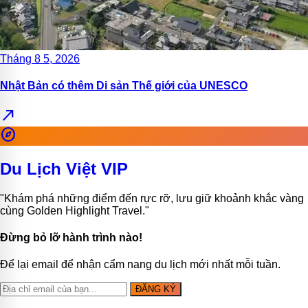
Tháng 8 5, 2026
Nhật Bản có thêm Di sản Thế giới của UNESCO
north_east
explore
Du Lịch Việt VIP
"Khám phá những điểm đến rực rỡ, lưu giữ khoảnh khắc vàng
cùng Golden Highlight Travel."
Đừng bỏ lỡ hành trình nào!
Để lại email để nhận cẩm nang du lịch mới nhất mỗi tuần.
ĐĂNG KÝ