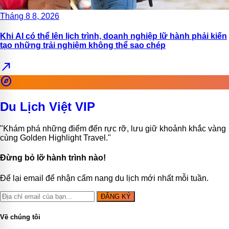
Tháng 8 8, 2026
Khi AI có thể lên lịch trình, doanh nghiệp lữ hành phải kiến
tạo những trải nghiệm không thể sao chép
north_east
explore
Du Lịch Việt VIP
"Khám phá những điểm đến rực rỡ, lưu giữ khoảnh khắc vàng
cùng Golden Highlight Travel."
Đừng bỏ lỡ hành trình nào!
Để lại email để nhận cẩm nang du lịch mới nhất mỗi tuần.
ĐĂNG KÝ
Về chúng tôi