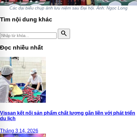
Các đại biểu chụp ảnh lưu niệm sau Đại hội. Ảnh: Ngọc Long
Tìm nội dung khác
search
Đọc nhiều nhất
Vissan kết nối sản phẩm chất lượng gắn liền với phát triển
du lịch
Tháng 3 14, 2026