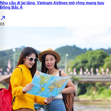
Nhu cầu đi lại tăng, Vietnam Airlines mở rộng mạng bay
Đông Bắc Á
north_east
03