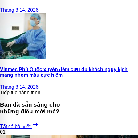
Tháng 3 14, 2026
Vinmec Phú Quốc xuyên đêm cứu du khách nguy kịch
mang nhóm máu cực hiếm
Tháng 3 14, 2026
Tiếp tục hành trình
Bạn đã sẵn sàng cho
những điều mới mẻ?
arrow_right_alt
Tất cả bài viết
01