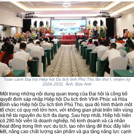
Toàn cảnh Đại hội Hiệp hội Du lịch tỉnh Phú Thọ lần thứ I, nhiệm kỳ
2026-2031. Ảnh: Đức Anh
Một trong những nội dung quan trọng của Đại hội là công bố
quyết định sáp nhập Hiệp hội Du lịch tỉnh Vĩnh Phúc và Hòa
Bình vào Hiệp hội Du lịch tỉnh Phú Thọ, qua đó hình thành một
tổ chức có quy mô lớn hơn, với không gian phát triển liên vùng
và hệ tài nguyên du lịch đa dạng. Sau hợp nhất, Hiệp hội hiện
có 290 hội viên là doanh nghiệp, hộ kinh doanh và cá nhân
hoạt động trong lĩnh vực du lịch, tạo nền tảng để thúc đẩy liên
kết, nâng cao chất lượng sản phẩm và gia tăng năng lực cạnh