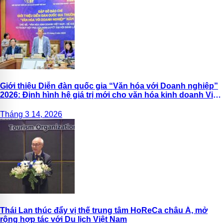
Giới thiệu Diễn đàn quốc gia “Văn hóa với Doanh nghiệp”
2026: Định hình hệ giá trị mới cho văn hóa kinh doanh Việt
Nam
Tháng 3 14, 2026
Thái Lan thúc đẩy vị thế trung tâm HoReCa châu Á, mở
rộng hợp tác với Du lịch Việt Nam