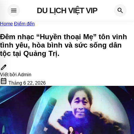
DU LỊCH VIỆT VIP
menu
search
Home
Điểm đến
Đêm nhạc “Huyền thoại Mẹ” tôn vinh
tình yêu, hòa bình và sức sống dân
tộc tại Quảng Trị
.
edit
Viết bởi
Admin
calendar_month
Tháng 6 22, 2026