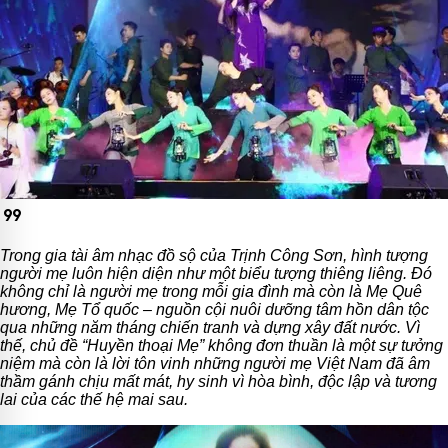
format_quote
Trong gia tài âm nhạc đồ sộ của Trịnh Công Sơn, hình tượng
người mẹ luôn hiện diện như một biểu tượng thiêng liêng. Đó
không chỉ là người mẹ trong mỗi gia đình mà còn là Mẹ Quê
hương, Mẹ Tổ quốc – nguồn cội nuôi dưỡng tâm hồn dân tộc
qua những năm tháng chiến tranh và dựng xây đất nước. Vì
thế, chủ đề “Huyền thoại Mẹ” không đơn thuần là một sự tưởng
niệm mà còn là lời tôn vinh những người mẹ Việt Nam đã âm
thầm gánh chịu mất mát, hy sinh vì hòa bình, độc lập và tương
lai của các thế hệ mai sau.