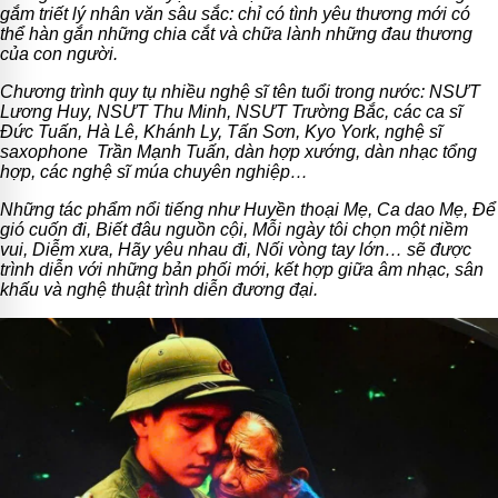
gắm triết lý nhân văn sâu sắc: chỉ có tình yêu thương mới có
thể hàn gắn những chia cắt và chữa lành những đau thương
của con người.
Chương trình quy tụ nhiều nghệ sĩ tên tuổi trong nước: NSƯT
Lương Huy, NSƯT Thu Minh, NSƯT Trường Bắc, các ca sĩ
Đức Tuấn, Hà Lê, Khánh Ly, Tấn Sơn, Kyo York, nghệ sĩ
saxophone Trần Mạnh Tuấn, dàn hợp xướng, dàn nhạc tổng
hợp, các nghệ sĩ múa chuyên nghiệp…
Những tác phẩm nổi tiếng như Huyền thoại Mẹ, Ca dao Mẹ, Để
gió cuốn đi, Biết đâu nguồn cội, Mỗi ngày tôi chọn một niềm
vui, Diễm xưa, Hãy yêu nhau đi, Nối vòng tay lớn… sẽ được
trình diễn với những bản phối mới, kết hợp giữa âm nhạc, sân
khấu và nghệ thuật trình diễn đương đại.