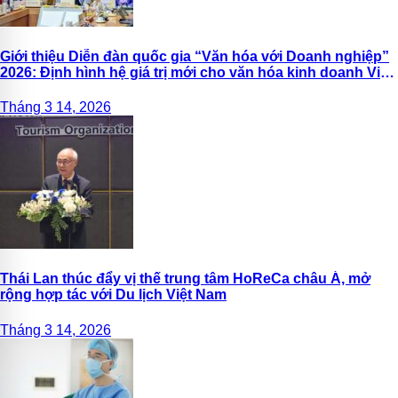
Giới thiệu Diễn đàn quốc gia “Văn hóa với Doanh nghiệp”
2026: Định hình hệ giá trị mới cho văn hóa kinh doanh Việt
Nam
Tháng 3 14, 2026
Thái Lan thúc đẩy vị thế trung tâm HoReCa châu Á, mở
rộng hợp tác với Du lịch Việt Nam
Tháng 3 14, 2026