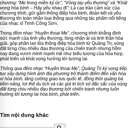
chương: “Mẹ trong miền ký ức”, “Vòng tay yêu thương” và “Khát
vọng hòa bình – Hãy yêu nhau đi”
: Là cao trào cảm xúc của
chương trình, gửi gắm thông điệp hòa bình, đoàn kết và yêu
thương tới toàn nhân loại thông qua những tác phẩm nổi tiếng
của nhạc sĩ Trịnh Công Sơn.
Trong
đêm nhạc “Huyền thoại Mẹ”
, chương trình khẳng định
sức mạnh của tình yêu thương, lòng nhân ái và tinh thần hòa
giải, góp phần lan tỏa thông điệp hòa bình từ Quảng Trị, vùng
đất từng chịu nhiều đau thương của chiến tranh nhưng hôm
nay đang vươn mình mạnh mẽ như biểu tượng của hòa hợp,
phát triển và khát vọng hướng tới tương lai.
Thông qua đêm nhạc “Huyền thoại Mẹ”, Quảng Trị kỳ vọng tiếp
tục xây dựng hình ảnh địa phương trở thành điểm đến văn hóa
vì hòa bình, tăng cường giao lưu quốc tế, đồng thời quảng bá
tiềm năng, lợi thế du lịch và các giá trị lịch sử đặc sắc của vùng
đất từng chịu nhiều đau thương bởi chiến tranh nhưng luôn
hướng tới tương lai hòa bình, phát triển
.
Tìm nội dung khác
search