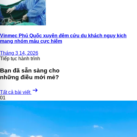
Vinmec Phú Quốc xuyên đêm cứu du khách nguy kịch
mang nhóm máu cực hiếm
Tháng 3 14, 2026
Tiếp tục hành trình
Bạn đã sẵn sàng cho
những điều mới mẻ?
arrow_right_alt
Tất cả bài viết
01