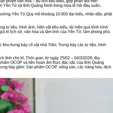
ản phẩm văn hóa – du lịch tiêu biểu, góp phần đổi mới
ới Yên Tử và tỉnh Quảng Ninh trong mùa lễ hội đầu xuân.
.
phường Yên Tử.
Quy mô khoảng 10.000 đại biểu, nhân dân, phật
ng tư liệu, hình ảnh, hiện vật tiêu biểu, tái hiện quá trình hình
iá trị lịch sử, văn hóa và tâm linh của Yên Tử, làm phong phú
 khu trưng bày cổ vật nhà Trần
;
Trưng bày các tư liệu, hình
ch tỉnh
chủ trì. Thời gian, t
ừ ngày 25/02 – 04/3/2026
; đ
ịa
n phẩm OCOP và liên hoan ẩm thực đặc sắc của tỉnh Quảng
trưng bày gồm
: Sản phẩm OCOP, nông sản, các hàng hóa, dịch