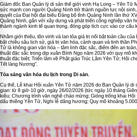
Giám đốc Ban Quản lý di sản thế giới vịnh Hạ Long – Yên Tử M
sức mạnh con người Quảng Ninh trở thành nguồn lực nội sinh, đ
quyết của Đại hội đại biểu Đảng bộ tỉnh Quảng Ninh lần thứ XVI
Quảng Ninh, gắn với xây dựng và phát triển công nghiệp văn hóa
thành ngành kinh tế quan trọng, đóng góp tích cực vào cơ cấu ki
Nhằm giới thiệu, tôn vinh và lan tỏa giá trị nổi bật toàn cầu 
bật chiều sâu lịch sử, giá trị văn hóa, cảnh quan và tinh thầ
Tử là không gian văn hóa – tâm linh đặc sắc, điểm đến an toàn,
thuật đặc sắc trong dịp xuân Bính Ngọ năm 2026
với quy mô kh
thuật đặc biệt; Triển lãm
về
Phật giáo Trúc Lâm Yên Tử
;
Hội ch
Tết làng Nương”.
Tỏa sáng văn hóa du lịch trong Di sản.
Cụ thể,
Lễ khai Hội xuân Yên Tử năm 2026 do
Ban Quản lý di s
gian: từ 8 giờ-10 giờ, ngày 26/02/2026 (tức ngày 10 tháng Giê
kiệu; Chương trình văn nghệ chào mừng; Gióng trống khai Hội
dấu thiêng Yên Tử, Nghi lễ dâng hương; Quy mô khoảng 5.000