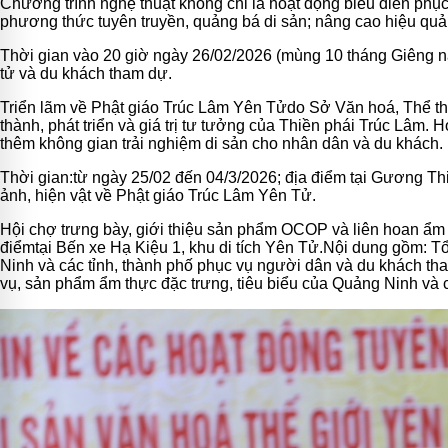
Chương trình nghệ thuật không chỉ là hoạt động biểu diễn phụ
phương thức tuyên truyền, quảng bá di sản; nâng cao hiệu quả 
Thời gian vào 20 giờ ngày 26/02/2026 (mùng 10 tháng Giêng n
tử và du khách tham dự.
Triển lãm về Phật giáo Trúc Lâm Yên Tử
do Sở Văn hoá, Thể tha
thành, phát triển và giá trị tư tưởng của Thiền phái Trúc Lâm.
thêm không gian trải nghiệm di sản cho nhân dân và du khách.
Thời gian:t
ừ ngày 25/02 đến 04/3/2026; địa điểm tại Gương Th
ảnh, hiện vật về Phật giáo Trúc Lâm Yên Tử.
Hội chợ trưng bày, giới thiệu sản phẩm OCOP và liên hoan ẩm
điểm
tại
Bến xe Hạ Kiệu 1, khu di tích Yên Tử.
Nội dung
gồm
: T
Ninh và các tỉnh, thành phố phục vụ người dân và du khách th
vụ, sản phẩm ẩm thực đặc trưng, tiêu biểu của Quảng Ninh và c