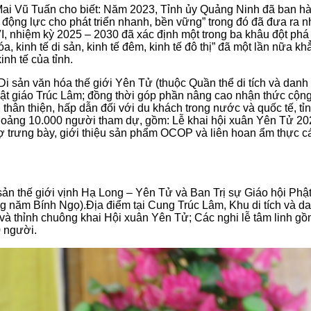
ai Vũ Tuấn cho biết:
Năm 2023, Tỉnh ủy Quảng Ninh đã ban hành
ộng lực cho phát triển nhanh, bền vững” trong đó đã đưa ra nh
, nhiệm kỳ 2025 – 2030 đã xác định một trong ba khâu đột phá t
, kinh tế di sản, kinh tế đêm, kinh tế đô thị” đã một lần nữa k
nh tế của tỉnh.
của Di sản văn hóa thế giới Yên Tử (thuộc Quần thể di tích và d
n Phật giáo Trúc Lâm; đồng thời góp phần nâng cao nhận thức cộ
 thân thiện, hấp dẫn đối với du khách trong nước và quốc tế,
tỉ
oảng 10.000 người tham dự, gồm: L
ễ khai hội xuân Yên Tử 20
ợ trưng bày, giới thiệu sản phẩm OCOP và liên hoan ẩm thực c
ản thế giới vịnh Hạ Long – Yên Tử và Ban Trị sự Giáo hội Phật
ng năm Bính Ngọ).
Địa điểm tại Cung Trúc Lâm, Khu di tích và 
 và thỉnh chuông khai Hội xuân Yên Tử; Các nghi lễ tâm linh 
 người.