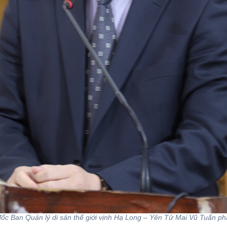
ốc Ban Quản lý di sản thế giới vịnh Hạ Long – Yên Tử Mai Vũ Tuấn phá