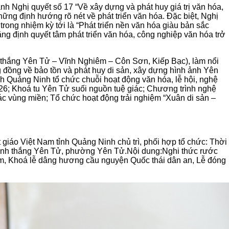
 Nghị quyết số 17 “Về xây dựng và phát huy giá trị văn hóa,
ững định hướng rõ nét về phát triển văn hóa. Đặc biệt, Nghị
rong nhiệm kỳ tới là “Phát triển nền văn hóa giàu bản sắc
hẳng định quyết tâm phát triển văn hóa, công nghiệp văn hóa trở
anh thắng Yên Tử – Vĩnh Nghiêm – Côn Sơn, Kiếp Bạc), làm nổi
ng đồng về bảo tồn và phát huy di sản, xây dựng hình ảnh Yên
nh Quảng Ninh tổ chức chuỗi hoạt động văn hóa, lễ hội, nghệ
26
;
Khoá tu
Yên Tử suối nguồn tuệ giác
;
C
hương trình nghệ
ác vùng miền
;
Tổ chức hoạt động trải nghiệm “Xuân di sản –
 giáo Việt Nam tỉnh Quảng Ninh chủ trì, phối hợp tổ chức: Thời
danh thắng Yên Tử, phường Yên Tử.
Nội dung:
Nghi thức rước
gồm, Khoá lễ dâng hương cầu nguyện Quốc thái dân an, Lễ đóng