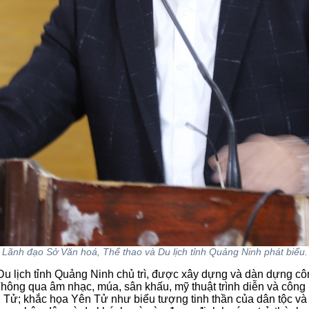
Lãnh đạo Sở Văn hoá, Thể thao và Du lịch tỉnh Quảng Ninh phát biểu.
 lịch tỉnh Quảng Ninh chủ trì,
được xây dựng và dàn dựng công
 Thông qua âm nhạc, múa, sân khấu, mỹ thuật trình diễn và công
 Tử; khắc họa Yên Tử như biểu tượng tinh thần của dân tộc và là