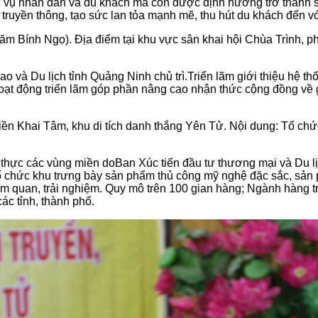
c vụ nhân dân và du khách mà còn được định hướng trở thành s
truyền thông, tạo sức lan tỏa mạnh mẽ, thu hút du khách đến v
ăm Bính Ngọ). Địa điểm tại khu vực sân khai hội Chùa Trình, 
o và Du lịch tỉnh Quảng Ninh chủ trì.
Triển lãm
giới thiệu hệ thố
 Hoạt động triển lãm góp phần nâng cao nhận thức cộng đồng về g
iền Khai Tâm, khu di tích danh thắng Yên Tử. Nội dung:
Tổ chức
 thực các
vùng miền do
Ban Xúc tiến đầu tư thương mại và Du lị
ổ chức khu trưng bày sản phẩm thủ công mỹ nghệ đặc sắc, sả
am quan, trải nghiệm. Quy mô
t
rên 100 gian hàng
;
Ngành hàng 
ác tỉnh, thành phố.