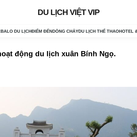
DU LỊCH VIỆT VIP
C
BALO DU LỊCH
ĐIỂM ĐẾN
DÒNG CHẢY
DU LỊCH THỂ THAO
HOTEL 
hoạt động du lịch xuân Bính Ngọ
.