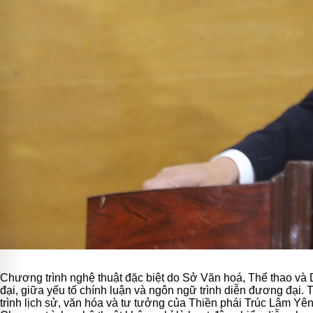
Chương trình nghệ thuật đặc biệt do
Sở Văn hoá, Thể thao và Du
đại, giữa yếu tố chính luận và ngôn ngữ trình diễn đương đại.
trình lịch sử, văn hóa và tư tưởng của Thiền phái Trúc Lâm Yên