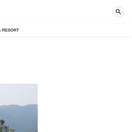
search
& RESORT