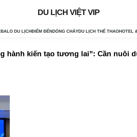
DU LỊCH VIỆT VIP
C
BALO DU LỊCH
ĐIỂM ĐẾN
DÒNG CHẢY
DU LỊCH THỂ THAO
HOTEL 
g hành kiến tạo tương lai”: Cần nuôi 