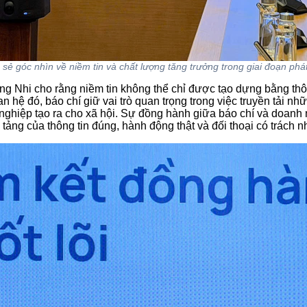
sẻ góc nhìn về niềm tin và chất lượng tăng trưởng trong giai đoạn phá
Hồng Nhi cho rằng niềm tin không thể chỉ được tạo dựng bằng t
hệ đó, báo chí giữ vai trò quan trọng trong việc truyền tải nhữ
ghiệp tạo ra cho xã hội. Sự đồng hành giữa báo chí và doanh ng
tảng của thông tin đúng, hành động thật và đối thoại có trách n