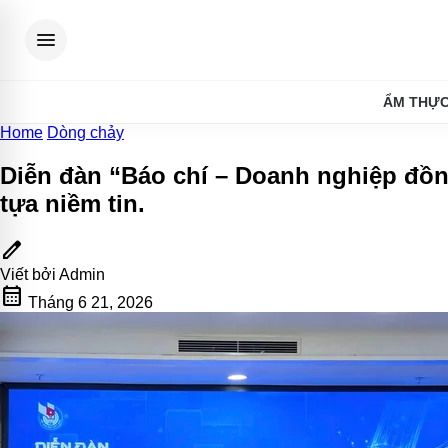
menu
ẨM THỰ
Home
Dòng chảy
Diễn đàn “Báo chí – Doanh nghiệp đồn
tựa niềm tin
.
edit
Viết bởi
Admin
calendar_month
Tháng 6 21, 2026