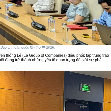
Báo chí toàn quốc lần thứ III-2026.
n thông Lê (Le Group of Companies) điều phối; tập trung trao
 hội đang trở thành những yếu tố quan trọng đối với sự phát