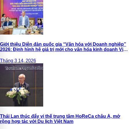
Giới thiệu Diễn đàn quốc gia “Văn hóa với Doanh nghiệp”
2026: Định hình hệ giá trị mới cho văn hóa kinh doanh Việt
Nam
Tháng 3 14, 2026
Thái Lan thúc đẩy vị thế trung tâm HoReCa châu Á, mở
rộng hợp tác với Du lịch Việt Nam