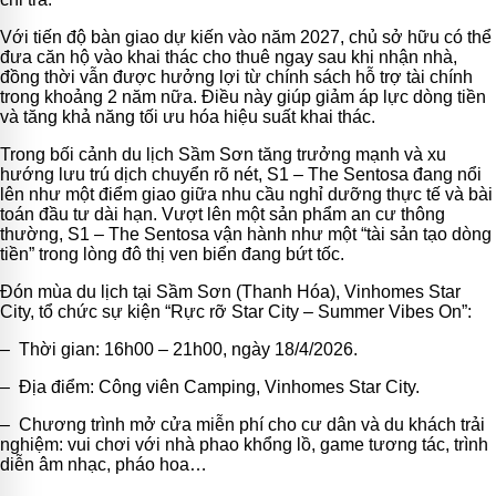
Với tiến độ bàn giao dự kiến vào năm 2027, chủ sở hữu có thể
đưa căn hộ vào khai thác cho thuê ngay sau khi nhận nhà,
đồng thời vẫn được hưởng lợi từ chính sách hỗ trợ tài chính
trong khoảng 2 năm nữa. Điều này giúp giảm áp lực dòng tiền
và tăng khả năng tối ưu hóa hiệu suất khai thác.
Trong bối cảnh du lịch Sầm Sơn tăng trưởng mạnh và xu
hướng lưu trú dịch chuyển rõ nét, S1 – The Sentosa đang nổi
lên như một điểm giao giữa nhu cầu nghỉ dưỡng thực tế và bài
toán đầu tư dài hạn. Vượt lên một sản phẩm an cư thông
thường, S1 – The Sentosa vận hành như một “tài sản tạo dòng
tiền” trong lòng đô thị ven biển đang bứt tốc.
Đón mùa du lịch tại Sầm Sơn (Thanh Hóa), Vinhomes Star
City, tổ chức sự kiện “Rực rỡ Star City – Summer Vibes On”:
– Thời gian: 16h00 – 21h00, ngày 18/4/2026.
– Địa điểm: Công viên Camping, Vinhomes Star City.
– Chương trình mở cửa miễn phí cho cư dân và du khách trải
nghiệm: vui chơi với nhà phao khổng lồ, game tương tác, trình
diễn âm nhạc, pháo hoa…