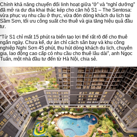
Chính khả năng chuyển đổi linh hoạt giữa “ở” và “nghỉ dưỡng”
đã mở ra dư địa khai thác kép cho căn hộ S1 – The Sentosa:
vừa phục vụ nhu cầu ở thực, vừa đón dòng khách du lịch tại
Sầm Sơn, tối ưu công suất cho thuê và gia tăng hiệu quả đầu
tư.
“Từ S1 chỉ mất 15 phút ra biển tạo lợi thế rất rõ để cho thuê
ngắn ngày. Chưa kể, dự án chỉ cách sân bay và khu công
nghiệp Nghi Sơn 45 phút, thu hút dòng khách du lịch, chuyên
gia, lao động cao cấp có nhu cầu cho thuê lâu dài”, anh Ngọc
Tuấn, một nhà đầu tư đến từ Hà Nội, chia sẻ.