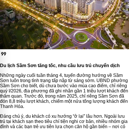
format_quote
Du lịch Sầm Sơn tăng tốc, nhu cầu lưu trú chuyển dịch
Những ngày cuối tuần tháng 4, tuyến đường hướng về Sầm
Sơn luôn trong tình trạng tấp nập từ sáng sớm. UBND phường
Sầm Sơn cho biết, dù chưa bước vào mùa cao điểm, chỉ riêng
quý I/2026, địa phương đã ghi nhận gần 1 triệu lượt khách đến
thăm quan. Trước đó, trong năm 2025, chỉ riêng Sầm Sơn đã
đón 8,8 triệu lượt khách, chiếm một nửa tổng lượng khách đến
Thanh Hóa.
Đáng chú ý, du khách có xu hướng “ở lại” lâu hơn. Ngoài lưu
trú tại khách sạn theo tiêu chí tiện nghi cơ bản, nhiều nhóm gia
đình và các bạn trẻ ưu tiên lựa chọn căn hộ gần biển – nơi có