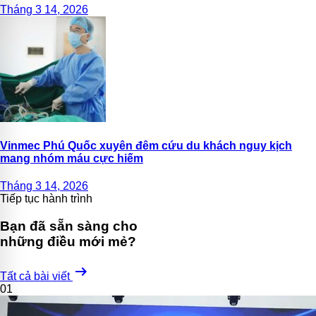
Tháng 3 14, 2026
Vinmec Phú Quốc xuyên đêm cứu du khách nguy kịch
mang nhóm máu cực hiếm
Tháng 3 14, 2026
Tiếp tục hành trình
Bạn đã sẵn sàng cho
những điều mới mẻ?
arrow_right_alt
Tất cả bài viết
01