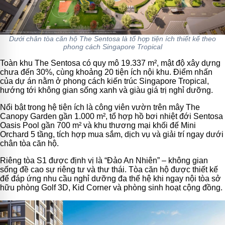
Dưới chân tòa căn hộ The Sentosa là tổ hợp tiện ích thiết kế theo
phong cách Singapore Tropical
Toàn khu The Sentosa có quy mô 19.337 m², mật độ xây dựng
chưa đến 30%, cùng khoảng 20 tiện ích nội khu. Điểm nhấn
của dự án nằm ở phong cách kiến trúc Singapore Tropical,
hướng tới không gian sống xanh và giàu giá trị nghỉ dưỡng.
Nổi bật trong hệ tiện ích là công viên vườn trên mây The
Canopy Garden gần 1.000 m², tổ hợp hồ bơi nhiệt đới Sentosa
Oasis Pool gần 700 m² và khu thương mại khối đế Mini
Orchard 5 tầng, tích hợp mua sắm, dịch vụ và giải trí ngay dưới
chân tòa căn hộ.
Riêng tòa S1 được định vị là “Đảo An Nhiên” – không gian
sống đề cao sự riêng tư và thư thái. Tòa căn hộ được thiết kế
để đáp ứng nhu cầu nghỉ dưỡng đa thế hệ khi ngay nội tòa sở
hữu phòng Golf 3D, Kid Corner và phòng sinh hoạt cộng đồng.