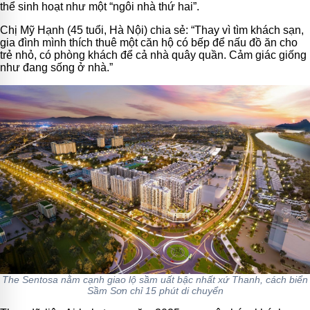
thể sinh hoạt như một “ngôi nhà thứ hai”.
Chị Mỹ Hạnh (45 tuổi, Hà Nội) chia sẻ: “Thay vì tìm khách sạn,
gia đình mình thích thuê một căn hộ có bếp để nấu đồ ăn cho
trẻ nhỏ, có phòng khách để cả nhà quây quần. Cảm giác giống
như đang sống ở nhà.”
The Sentosa nằm cạnh giao lộ sầm uất bậc nhất xứ Thanh, cách biển
Sầm Sơn chỉ 15 phút di chuyển