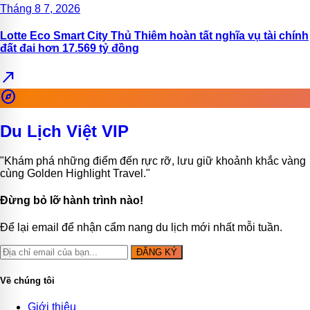
Tháng 8 7, 2026
Lotte Eco Smart City Thủ Thiêm hoàn tất nghĩa vụ tài chính
đất đai hơn 17.569 tỷ đồng
north_east
explore
Du Lịch Việt VIP
"Khám phá những điểm đến rực rỡ, lưu giữ khoảnh khắc vàng
cùng Golden Highlight Travel."
Đừng bỏ lỡ hành trình nào!
Để lại email để nhận cẩm nang du lịch mới nhất mỗi tuần.
ĐĂNG KÝ
Về chúng tôi
Giới thiệu