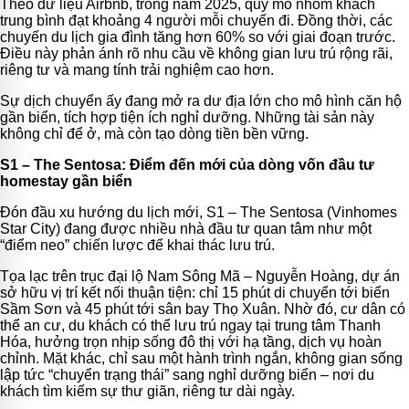
Theo dữ liệu Airbnb, trong năm 2025, quy mô nhóm khách
trung bình đạt khoảng 4 người mỗi chuyến đi. Đồng thời, các
chuyến du lịch gia đình tăng hơn 60% so với giai đoạn trước.
Điều này phản ánh rõ nhu cầu về không gian lưu trú rộng rãi,
riêng tư và mang tính trải nghiệm cao hơn.
Sự dịch chuyển ấy đang mở ra dư địa lớn cho mô hình căn hộ
gần biển, tích hợp tiện ích nghỉ dưỡng. Những tài sản này
không chỉ để ở, mà còn tạo dòng tiền bền vững.
S1 – The Sentosa: Điểm đến mới của dòng vốn đầu tư
homestay gần biển
Đón đầu xu hướng du lịch mới, S1 – The Sentosa (Vinhomes
Star City) đang được nhiều nhà đầu tư quan tâm như một
“điểm neo” chiến lược để khai thác lưu trú.
Tọa lạc trên trục đại lộ Nam Sông Mã – Nguyễn Hoàng, dự án
sở hữu vị trí kết nối thuận tiện: chỉ 15 phút di chuyển tới biển
Sầm Sơn và 45 phút tới sân bay Thọ Xuân. Nhờ đó, cư dân có
thể an cư, du khách có thể lưu trú ngay tại trung tâm Thanh
Hóa, hưởng trọn nhịp sống đô thị với hạ tầng, dịch vụ hoàn
chỉnh. Mặt khác, chỉ sau một hành trình ngắn, không gian sống
lập tức “chuyển trạng thái” sang nghỉ dưỡng biển – nơi du
khách tìm kiếm sự thư giãn, riêng tư dài ngày.