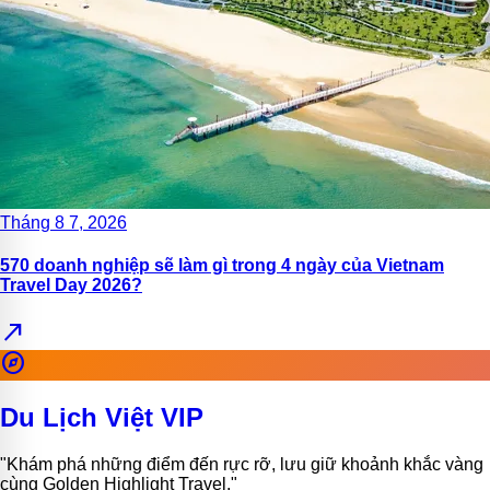
Tháng 8 7, 2026
570 doanh nghiệp sẽ làm gì trong 4 ngày của Vietnam
Travel Day 2026?
north_east
explore
Du Lịch Việt VIP
"Khám phá những điểm đến rực rỡ, lưu giữ khoảnh khắc vàng
cùng Golden Highlight Travel."