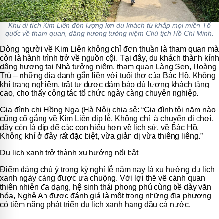
Khu di tích Kim Liên đón lượng lớn du khách từ khắp mọi miền Tổ
quốc về tham quan, dâng hương tưởng niệm Chủ tịch Hồ Chí Minh.
Dòng người về Kim Liên không chỉ đơn thuần là tham quan mà
còn là hành trình trở về nguồn cội. Tại đây, du khách thành kính
dâng hương tại Nhà tưởng niệm, tham quan Làng Sen, Hoàng
Trù – những địa danh gắn liền với tuổi thơ của Bác Hồ. Không
khí trang nghiêm, trật tự được đảm bảo dù lượng khách tăng
cao, cho thấy công tác tổ chức ngày càng chuyên nghiệp.
Gia đình chị Hồng Nga (Hà Nội) chia sẻ: “Gia đình tôi năm nào
cũng cố gắng về Kim Liên dịp lễ. Không chỉ là chuyến đi chơi,
đây còn là dịp để các con hiểu hơn về lịch sử, về Bác Hồ.
Không khí ở đây rất đặc biệt, vừa giản dị vừa thiêng liêng.”
Du lịch xanh trở thành xu hướng nổi bật
Điểm đáng chú ý trong kỳ nghỉ lễ năm nay là xu hướng du lịch
xanh ngày càng được ưa chuộng. Với lợi thế về cảnh quan
thiên nhiên đa dạng, hệ sinh thái phong phú cùng bề dày văn
hóa, Nghệ An được đánh giá là một trong những địa phương
có tiềm năng phát triển du lịch xanh hàng đầu cả nước.