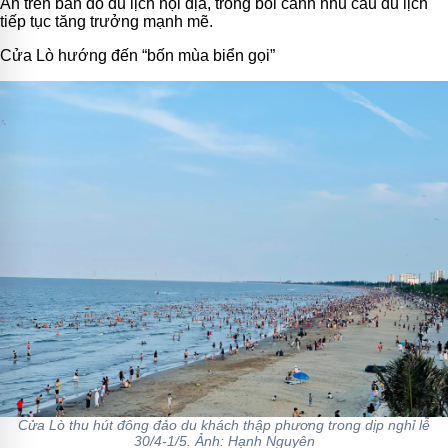
An trên bản đồ du lịch nội địa, trong bối cảnh nhu cầu du lịch
tiếp tục tăng trưởng mạnh mẽ.
Cửa Lò hướng đến “bốn mùa biển gọi”
Cửa Lò thu hút đông đảo du khách thập phương trong dịp nghỉ lễ
30/4-1/5. Ảnh: Hạnh Nguyên