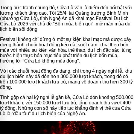
Trong bức tranh chung đó, Cửa Lò vẫn là điểm đến nổi bật với
lượng khách tăng cao. Tối 25/4, tại Quảng trường Bình Minh
(phường Cửa Lò), tỉnh Nghệ An đã khai mạc Festival Du lịch
Cửa Lò 2026 với chủ đề “Bốn mùa biển gọi”, mở màn mùa du
lịch biển sôi động.
Festival không chỉ dừng ở một sự kiện khai mạc mà được xây
dựng thành chuỗi hoạt động kéo dài suốt năm, chia theo bốn
mùa với nhiều sự kiện văn hóa, thể thao, du lịch đặc sắc, từng
bước hiện thực hóa mục tiêu phát triển du lịch bốn mùa,
hướng tới “Cửa Lò không mùa đông”.
Với các chuỗi hoạt động đa dạng, chỉ trong 4 ngày nghỉ lễ, khu
du lịch biển này đã đón hơn 300.000 lượt khách, trong đó có
trên 100.000 lượt khách lưu trú, mang về doanh thu hơn 300 tỷ
đồng.
Tính gộp cả hai kỳ nghỉ lễ gần kề, Cửa Lò đón khoảng 500.000
lượt khách, với 150.000 lượt lưu trú, tổng doanh thu vượt 400
tỷ đồng. Những con số này tiếp tục khẳng định vị thế của Cửa
Lò là “đầu tàu” du lịch biển của Nghệ An.