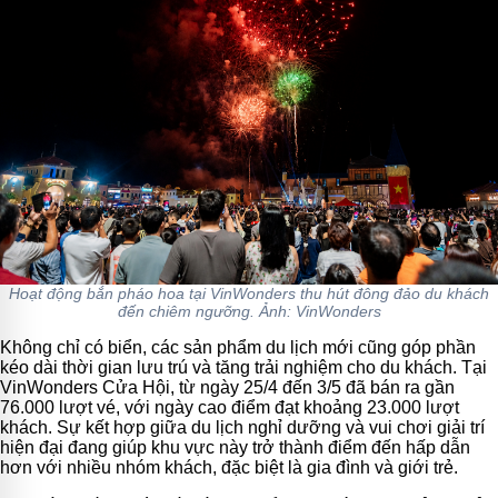
Hoạt động bắn pháo hoa tại VinWonders thu hút đông đảo du khách
đến chiêm ngưỡng. Ảnh: VinWonders
Không chỉ có biển, các sản phẩm du lịch mới cũng góp phần
kéo dài thời gian lưu trú và tăng trải nghiệm cho du khách. Tại
VinWonders Cửa Hội, từ ngày 25/4 đến 3/5 đã bán ra gần
76.000 lượt vé, với ngày cao điểm đạt khoảng 23.000 lượt
khách. Sự kết hợp giữa du lịch nghỉ dưỡng và vui chơi giải trí
hiện đại đang giúp khu vực này trở thành điểm đến hấp dẫn
hơn với nhiều nhóm khách, đặc biệt là gia đình và giới trẻ.