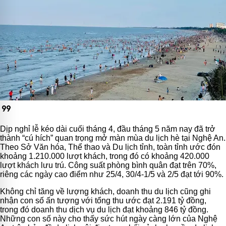
format_quote
Dịp nghỉ lễ kéo dài cuối tháng 4, đầu tháng 5 năm nay đã trở
thành “cú hích” quan trọng mở màn mùa du lịch hè tại Nghệ An.
Theo Sở Văn hóa, Thể thao và Du lịch tỉnh, toàn tỉnh ước đón
khoảng 1.210.000 lượt khách, trong đó có khoảng 420.000
lượt khách lưu trú. Công suất phòng bình quân đạt trên 70%,
riêng các ngày cao điểm như 25/4, 30/4-1/5 và 2/5 đạt tới 90%.
Không chỉ tăng về lượng khách, doanh thu du lịch cũng ghi
nhận con số ấn tượng với tổng thu ước đạt 2.191 tỷ đồng,
trong đó doanh thu dịch vụ du lịch đạt khoảng 846 tỷ đồng.
Những con số này cho thấy sức hút ngày càng lớn của Nghệ