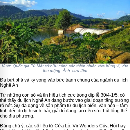
Vườn Quốc gia Pù Mát sở hữu cảnh sắc thiên nhiên vừa hùng vĩ, vừa
thơ mộng. Ảnh: sưu tầm
Đà bứt phá và kỳ vọng vào bức tranh chung của ngành du lịch
Nghệ An
Từ những con số và tín hiệu tích cực trong dịp lễ 30/4-1/5, có
thể thấy du lịch Nghệ An đang bước vào giai đoạn tăng trưởng
rõ nét. Sự đa dạng về sản phẩm từ du lịch biển, văn hóa – tâm
linh đến du lịch sinh thái, giải trí đang tạo nên sức hút tổng thể
cho địa phương.
Đáng chú ý, các số liệu từ Cửa Lò, VinWonders Cửa Hội hay