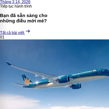
Tháng 3 14, 2026
Tiếp tục hành trình
Bạn đã sẵn sàng cho
những điều mới mẻ?
arrow_right_alt
Tất cả bài viết
01