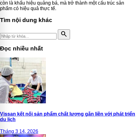
còn là khẩu hiệu quảng bá, mà trở thành một cấu trúc sản
phẩm có hiệu quả thực tế.
Tìm nội dung khác
search
Đọc nhiều nhất
Vissan kết nối sản phẩm chất lượng gắn liền với phát triển
du lịch
Tháng 3 14, 2026