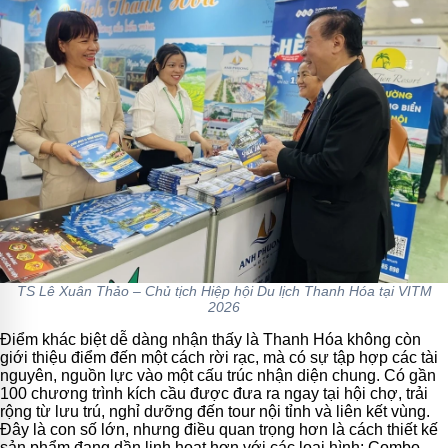
TS Lê Xuân Thảo – Chủ tịch Hiệp hội Du lịch Thanh Hóa tại VITM
2026
Điểm khác biệt dễ dàng nhận thấy là Thanh Hóa không còn
giới thiệu điểm đến một cách rời rạc, mà có sự tập hợp các tài
nguyên, nguồn lực vào một cấu trúc nhận diện chung. Có gần
100 chương trình kích cầu được đưa ra ngay tại hội chợ, trải
rộng từ lưu trú, nghỉ dưỡng đến tour nội tỉnh và liên kết vùng.
Đây là con số lớn, nhưng điều quan trọng hơn là cách thiết kế
sản phẩm đang dần linh hoạt hơn với các loại hình: Combo