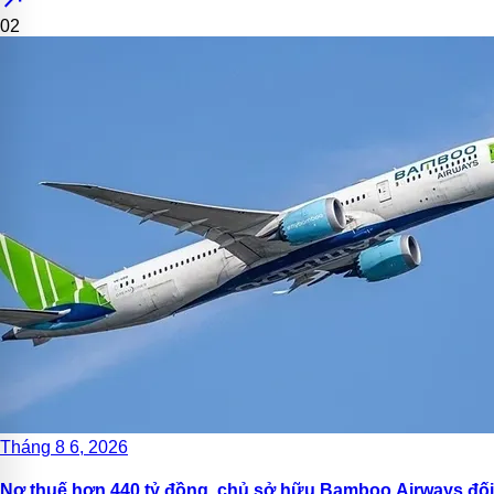
02
Tháng 8 6, 2026
Nợ thuế hơn 440 tỷ đồng, chủ sở hữu Bamboo Airways đối