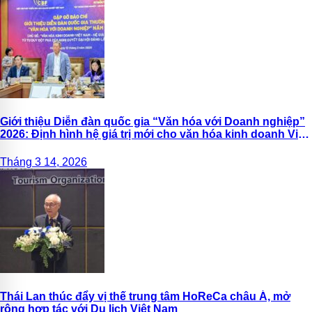
Giới thiệu Diễn đàn quốc gia “Văn hóa với Doanh nghiệp”
2026: Định hình hệ giá trị mới cho văn hóa kinh doanh Việt
Nam
Tháng 3 14, 2026
Thái Lan thúc đẩy vị thế trung tâm HoReCa châu Á, mở
rộng hợp tác với Du lịch Việt Nam