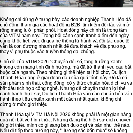
Không chỉ dừng ở trưng bày, các doanh nghiệp Thanh Hóa đã
chủ động tham gia các hoạt động B2B, tìm kiếm đối tác và mở
rộng mạng lưới phân phối. Hoạt động này chính là trọng tâm
của VITM năm nay. Trong bối cảnh cạnh tranh điểm đến ngày
càng khốc liệt, việc đi qua hệ thống lữ hành và đối tác quốc tế
vẫn là con đường nhanh nhất để đưa khách về địa phương,
thay vì phụ thuộc vào truyền thông đại chúng.
Chủ đề của VITM 2026 “Chuyển đổi số, tăng trưởng xanh”
không còn mang tính định hướng, mà đã trở thành yêu cầu bắt
buộc của ngành. Theo những gì thể hiện tại hội chợ, Du lịch
Thanh Hóa đang ở giai đoạn đầu của quá trình này. Đó là có
sản phẩm sinh thái, cộng đồng, có ý thức chuẩn hóa dịch vụ và
bắt đầu tích hợp công nghệ. Nhưng để chuyển thành lợi thế
cạnh tranh thực sự, Du lịch Thanh Hóa vẫn cần chuẩn hóa vận
hành theo tiêu chuẩn xanh một cách nhất quán, không chỉ
dừng ở mức giới thiệu
Thanh Hóa tại VITM Hà Nội 2026 không phải là một gian hàng
quá nổi bật về hình thức. Nhưng đang thể hiện sự dịch chuyển
từ giới thiệu mình có gì sang bán được gì và bán như thế nào.
Nếu đi tiếp theo hướng này, “Hương sắc bốn mùa” sẽ không