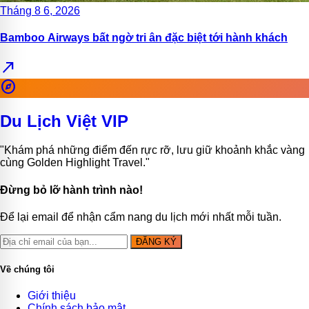
Tháng 8 6, 2026
Bamboo Airways bất ngờ tri ân đặc biệt tới hành khách
north_east
explore
Du Lịch Việt VIP
"Khám phá những điểm đến rực rỡ, lưu giữ khoảnh khắc vàng
cùng Golden Highlight Travel."
Đừng bỏ lỡ hành trình nào!
Để lại email để nhận cẩm nang du lịch mới nhất mỗi tuần.
ĐĂNG KÝ
Về chúng tôi
Giới thiệu
Chính sách bảo mật