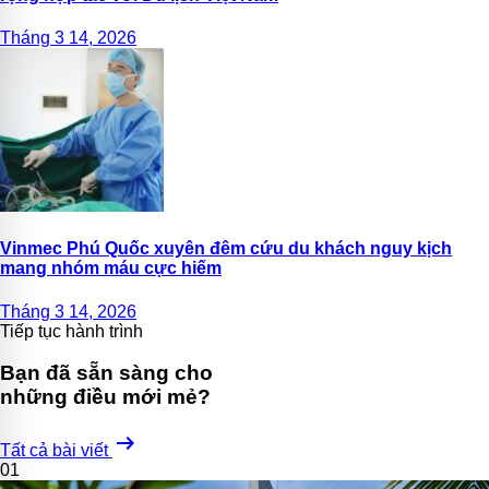
Tháng 3 14, 2026
Vinmec Phú Quốc xuyên đêm cứu du khách nguy kịch
mang nhóm máu cực hiếm
Tháng 3 14, 2026
Tiếp tục hành trình
Bạn đã sẵn sàng cho
những điều mới mẻ?
arrow_right_alt
Tất cả bài viết
01