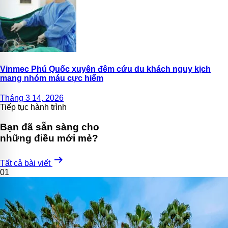
Vinmec Phú Quốc xuyên đêm cứu du khách nguy kịch
mang nhóm máu cực hiếm
Tháng 3 14, 2026
Tiếp tục hành trình
Bạn đã sẵn sàng cho
những điều mới mẻ?
arrow_right_alt
Tất cả bài viết
01