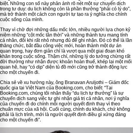
biệt. Những con số này phản ánh rõ nét một sự chuyển dịch
trong tư duy: du lịch không còn là phần thưởng “phải có lý do”,
mà trở thành một cách con người tự tạo ra ý nghĩa cho chính
cuộc sống của mình.
Thay vì chờ đợi những dấu mốc lớn, nhiều người lựa chọn kỷ
niệm những “cột mốc tân thời” và những thành tựu mang tính
cá nhân, đôi khi rất nhỏ nhưng đủ để ghi nhận. Đó có thể là lần
thăng chức, bắt đầu công việc mới, hoàn thành một dự án
quan trọng, hay đơn giản chỉ là vượt qua một giai đoạn khó
khăn trong cuộc sống. Thậm chí, những lý do tưởng chừng rất
đời thường như nhận được khoản hoàn thuế, khép lại một mối
quan hệ, hay “có dịp” diện tủ đồ mới cũng trở thành động lực
cho một chuyến đi.
Chia sẻ về xu hướng này, ông Branavan Aruljothi – Giám đốc
quốc gia tại Việt Nam của Booking.com, cho biết: “Tại
Booking.com, chúng tôi nhận thấy “du lịch tự thưởng” là sự
chuyển dịch sang việc tự ghi nhận giá trị cá nhân, nơi ý nghĩa
của chuyến đi do chính mỗi người quyết định thay vì theo
chuẩn mực của xã hội. Cuối cùng, chính du khách, chứ không
phải là lịch trình, mới là người quyết định điều gì xứng đáng
cho một chuyến đi”.