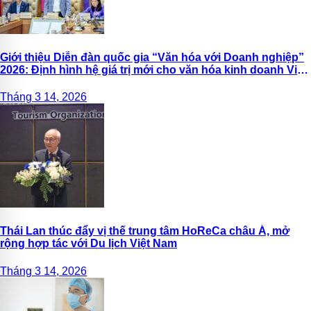
Giới thiệu Diễn đàn quốc gia “Văn hóa với Doanh nghiệp”
2026: Định hình hệ giá trị mới cho văn hóa kinh doanh Việt
Nam
Tháng 3 14, 2026
Thái Lan thúc đẩy vị thế trung tâm HoReCa châu Á, mở
rộng hợp tác với Du lịch Việt Nam
Tháng 3 14, 2026