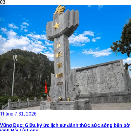
03
Tháng 7 31, 2026
Vũng Đục: Giữa ký ức lịch sử đánh thức sức sống bên bờ
vịnh Bái Tử Long