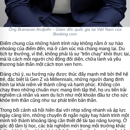
Ông Branavan Aruljothi – Giám đốc quốc gia tại Việt Nam của
Booking.com
Điểm chung của những hành trình này không nằm ở sự hào
nhoáng của điểm đến, mà ở cảm xúc mà chúng mang lại. Du
lịch tự thưởng, vì thế, không phải là sự “trốn chạy” khỏi thực tại,
mà là cách mỗi người chủ động đối diện, chữa lành và yêu
thương bản thân một cách trọn vẹn hơn.
Đáng chú ý, xu hướng này được thúc đẩy mạnh mẽ bởi thế hệ
trẻ, đặc biệt là Gen Z và Millennials, những người đang định
hình lại khái niệm về thành công và hạnh phúc. Không còn
chạy theo những chuẩn mực mang tính tập thể, họ ưu tiên trải
nghiệm cá nhân và xem du lịch như một khoản đầu tư cho sức
khỏe tinh thần cũng như sự phát triển bản thân.
Trong bối cảnh xã hội hiện đại với nhịp sống nhanh và áp lực
ngày càng lớn, những chuyến đi ngắn ngày hay hành trình một
mình trở thành khoảng lặng cần thiết để tái tạo năng lượng. Ở
góc độ tâm lý học, các trải nghiệm mới trong môi trường khác