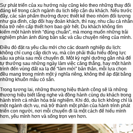
Sự phát triển của xu hướng này cũng kéo theo những thay đổi
đáng kể trong cách ngành du lịch tiếp cận du khách. Nếu trước
đây, các sản phẩm thường được thiết kế theo nhóm đối tượng
như gia đình, cặp đôi hay đoàn khách, thì nay, nhu cầu cá nhân
hóa trở nên cấp thiết hơn bao giờ hết. Du khách không tìm
kiếm một hành trình “đúng chuẩn”, mà mong muốn những trải
nghiệm phản ánh đúng bản sắc và câu chuyện riêng của mình.
Điều đó đặt ra yêu cầu mới cho các doanh nghiệp du lịch:
không chỉ cung cấp dịch vụ, mà còn phải thấu hiểu động lực
sâu xa phía sau mỗi chuyến đi. Một kỳ nghỉ dưỡng gần nhà để
tự thưởng sau những ngày làm việc căng thẳng, hay một hành
trình đến vùng đất xa lạ để “làm mới” bản thân, mỗi lựa chọn
đều mang trong mình một ý nghĩa riêng, không thể áp đặt bằng
những khuôn mẫu có sẵn.
Trong tương lai, những thương hiệu thành công sẽ là những
thương hiệu biết lắng nghe và đồng hành cùng du khách trong
hành trình cá nhân hóa trải nghiệm. Khi đó, du lịch không chỉ là
một ngành dịch vụ, mà trở thành một phần của hành trình phát
triển con người, nơi mỗi chuyến đi là một cách để hiểu mình
hơn, yêu mình hơn và sống trọn vẹn hơn.