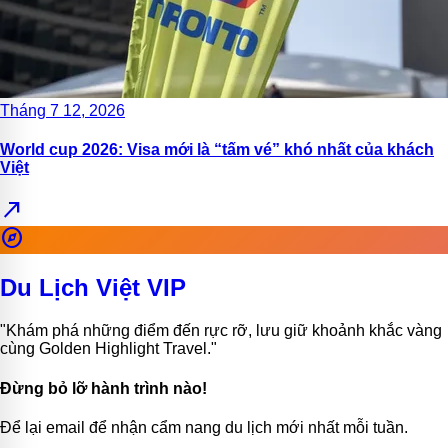
Tháng 7 12, 2026
World cup 2026: Visa mới là “tấm vé” khó nhất của khách
Việt
north_east
explore
Du Lịch Việt VIP
"Khám phá những điểm đến rực rỡ, lưu giữ khoảnh khắc vàng
cùng Golden Highlight Travel."
Đừng bỏ lỡ hành trình nào!
Để lại email để nhận cẩm nang du lịch mới nhất mỗi tuần.