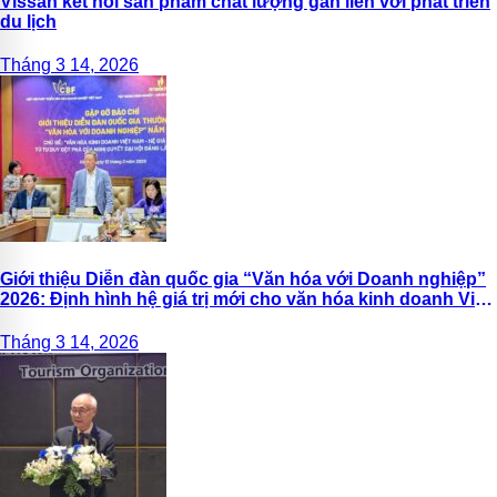
Vissan kết nối sản phẩm chất lượng gắn liền với phát triển
du lịch
Tháng 3 14, 2026
Giới thiệu Diễn đàn quốc gia “Văn hóa với Doanh nghiệp”
2026: Định hình hệ giá trị mới cho văn hóa kinh doanh Việt
Nam
Tháng 3 14, 2026