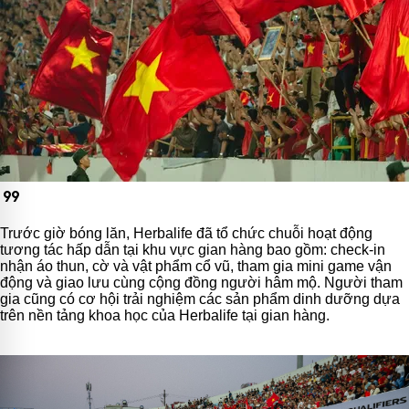
format_quote
Trước giờ bóng lăn, Herbalife đã tổ chức chuỗi hoạt động
tương tác hấp dẫn tại khu vực gian hàng bao gồm: check-in
nhận áo thun, cờ và vật phẩm cổ vũ, tham gia mini game vận
động và giao lưu cùng cộng đồng người hâm mộ. Người tham
gia cũng có cơ hội trải nghiệm các sản phẩm dinh dưỡng dựa
trên nền tảng khoa học của Herbalife tại gian hàng.