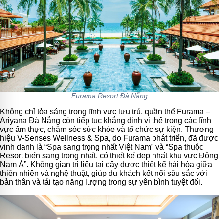
Furama Resort Đà Nẵng
Không chỉ tỏa sáng trong lĩnh vực lưu trú, quần thể Furama –
Ariyana Đà Nẵng còn tiếp tục khẳng định vị thế trong các lĩnh
vực ẩm thực, chăm sóc sức khỏe và tổ chức sự kiện. Thương
hiệu V-Senses Wellness & Spa, do Furama phát triển, đã được
vinh danh là “Spa sang trọng nhất Việt Nam” và “Spa thuộc
Resort biển sang trọng nhất, có thiết kế đẹp nhất khu vực Đông
Nam Á”. Không gian trị liệu tại đây được thiết kế hài hòa giữa
thiên nhiên và nghệ thuật, giúp du khách kết nối sâu sắc với
bản thân và tái tạo năng lượng trong sự yên bình tuyệt đối.