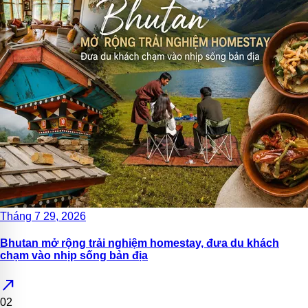
Tháng 7 29, 2026
Bhutan mở rộng trải nghiệm homestay, đưa du khách
chạm vào nhịp sống bản địa
north_east
02