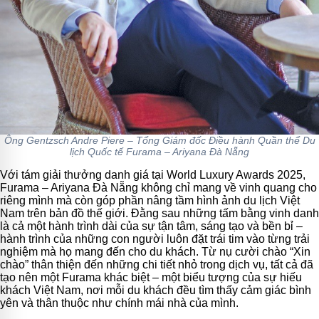
Ông Gentzsch Andre Piere – Tổng Giám đốc Điều hành Quần thể Du
lịch Quốc tế Furama – Ariyana Đà Nẵng
Với tám giải thưởng danh giá tại World Luxury Awards 2025,
Furama – Ariyana Đà Nẵng không chỉ mang về vinh quang cho
riêng mình mà còn góp phần nâng tầm hình ảnh du lịch Việt
Nam trên bản đồ thế giới. Đằng sau những tấm bằng vinh danh
là cả một hành trình dài của sự tận tâm, sáng tạo và bền bỉ –
hành trình của những con người luôn đặt trái tim vào từng trải
nghiệm mà họ mang đến cho du khách. Từ nụ cười chào “Xin
chào” thân thiện đến những chi tiết nhỏ trong dịch vụ, tất cả đã
tạo nên một Furama khác biệt – một biểu tượng của sự hiếu
khách Việt Nam, nơi mỗi du khách đều tìm thấy cảm giác bình
yên và thân thuộc như chính mái nhà của mình.