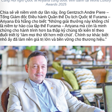
Cung Hội nghị Quốc tế Ariyana cũng được vinh danh tại World Luxury
Awards 2025
Chia sẻ về niềm vinh dự lần này, ông Gentzsch Andre Piere –
Tổng Giám đốc Điều hành Quần thể Du lịch Quốc tế Furama –
Ariyana Đà Nẵng cho biết: “Những giải thưởng này không chỉ
là niềm tự hào của tập thể Furama – Ariyana mà còn là minh
chứng cho hành trình hơn ba thập kỷ chúng tôi kiên trì theo
đuổi triết lý ‘làm mọi thứ tốt hơn một chút’. Chính sự khác biệt
nhỏ ấy đã làm nên giá trị lớn và bền vững cho thương hiệu.”