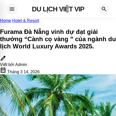
DU LỊCH VIỆT VIP
menu
search
Home
Hotel & Resort
Furama Đà Nẵng vinh dự đạt giải
thưởng “Cành cọ vàng ” của ngành du
lịch World Luxury Awards 2025
.
edit
Viết bởi
Admin
calendar_month
Tháng 3 14, 2026