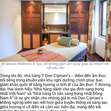
V-Senses Wellness & Spa với không gian ấm cúng giúp du khách kết
nối sâu sắc
Trong khi đó, nhà hàng Ý Don Cipriani’s – điểm đến ẩm thực
nổi tiếng trong khuôn viên khu nghỉ dưỡng chinh phục ban
giám khảo quốc tế bằng hương vị tinh tế của ẩm thực Ý đương
đại. Hai danh hiệu “Nhà hàng dành cho gia đình sang trọng
nhất Việt Nam” và “Nhà hàng Di sản sang trọng nhất Đông
Nam Á” là sự ghi nhận cho những giá trị mà Don Cipriani’s
không ngừng kiến tạo: kết hợp giữa truyền thống và sáng tạo,
giữa hương vị cổ điển và cảm xúc hiện đại, mang đến trải