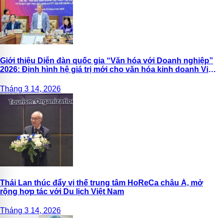
Giới thiệu Diễn đàn quốc gia “Văn hóa với Doanh nghiệp”
2026: Định hình hệ giá trị mới cho văn hóa kinh doanh Việt
Nam
Tháng 3 14, 2026
Thái Lan thúc đẩy vị thế trung tâm HoReCa châu Á, mở
rộng hợp tác với Du lịch Việt Nam
Tháng 3 14, 2026