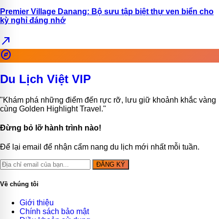
Premier Village Danang: Bộ sưu tập biệt thự ven biển cho
kỳ nghỉ đáng nhớ
north_east
explore
Du Lịch Việt VIP
"Khám phá những điểm đến rực rỡ, lưu giữ khoảnh khắc vàng
cùng Golden Highlight Travel."
Đừng bỏ lỡ hành trình nào!
Để lại email để nhận cẩm nang du lịch mới nhất mỗi tuần.
ĐĂNG KÝ
Về chúng tôi
Giới thiệu
Chính sách bảo mật