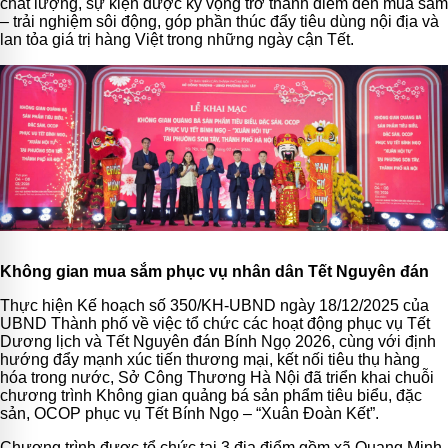
chất lượng, sự kiện được kỳ vọng trở thành điểm đến mua sắm
– trải nghiệm sôi động, góp phần thúc đẩy tiêu dùng nội địa và
lan tỏa giá trị hàng Việt trong những ngày cận Tết.
Không gian mua sắm phục vụ nhân dân Tết Nguyên đán
Thực hiện Kế hoạch số 350/KH-UBND ngày 18/12/2025 của
UBND Thành phố về việc tổ chức các hoạt động phục vụ Tết
Dương lịch và Tết Nguyên đán Bính Ngọ 2026, cùng với định
hướng đẩy mạnh xúc tiến thương mại, kết nối tiêu thụ hàng
hóa trong nước, Sở Công Thương Hà Nội đã triển khai chuỗi
chương trình Không gian quảng bá sản phẩm tiêu biểu, đặc
sản, OCOP phục vụ Tết Bính Ngọ – “Xuân Đoàn Kết”.
Chương trình được tổ chức tại 3 địa điểm gồm xã Quang Minh,