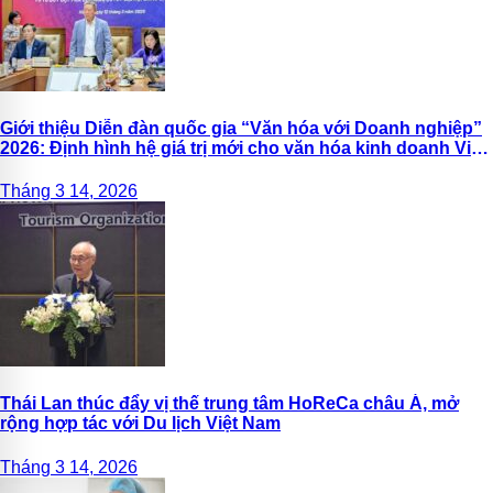
Giới thiệu Diễn đàn quốc gia “Văn hóa với Doanh nghiệp”
2026: Định hình hệ giá trị mới cho văn hóa kinh doanh Việt
Nam
Tháng 3 14, 2026
Thái Lan thúc đẩy vị thế trung tâm HoReCa châu Á, mở
rộng hợp tác với Du lịch Việt Nam
Tháng 3 14, 2026