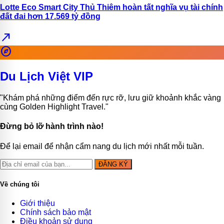
Lotte Eco Smart City Thủ Thiêm hoàn tất nghĩa vụ tài chính
đất đai hơn 17.569 tỷ đồng
north_east
explore
Du Lịch Việt VIP
"Khám phá những điểm đến rực rỡ, lưu giữ khoảnh khắc vàng
cùng Golden Highlight Travel."
Đừng bỏ lỡ hành trình nào!
Để lại email để nhận cẩm nang du lịch mới nhất mỗi tuần.
ĐĂNG KÝ
Về chúng tôi
Giới thiệu
Chính sách bảo mật
Điều khoản sử dụng