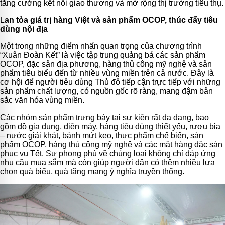
tăng cường kết nối giao thương và mở rộng thị trường tiêu thụ.
L
an tỏa giá trị hàng Việt và sản phẩm OCOP, thúc đẩy tiêu
dùng nội địa
Một trong những điểm nhấn quan trọng của chương trình
“Xuân Đoàn Kết” là việc tập trung quảng bá các sản phẩm
OCOP, đặc sản địa phương, hàng thủ công mỹ nghệ và sản
phẩm tiêu biểu đến từ nhiều vùng miền trên cả nước. Đây là
cơ hội để người tiêu dùng Thủ đô tiếp cận trực tiếp với những
sản phẩm chất lượng, có nguồn gốc rõ ràng, mang đậm bản
sắc văn hóa vùng miền.
Các nhóm sản phẩm trưng bày tại sự kiện rất đa dạng, bao
gồm đồ gia dụng, điện máy, hàng tiêu dùng thiết yếu, rượu bia
– nước giải khát, bánh mứt kẹo, thực phẩm chế biến, sản
phẩm OCOP, hàng thủ công mỹ nghệ và các mặt hàng đặc sản
phục vụ Tết. Sự phong phú về chủng loại không chỉ đáp ứng
nhu cầu mua sắm mà còn giúp người dân có thêm nhiều lựa
chọn quà biếu, quà tặng mang ý nghĩa truyền thống.