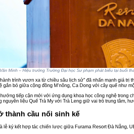
Văn Minh – Hiệu trưởng Trường Đại học Sư phạm phát biểu tại buổi t
hành trình vươn xa từ chiều sâu lịch sử”
đã nhấn mạnh giá trị t
ệ gắn bó giữa cộng đồng M’nông, Ca Dong với cây quế như một p
 hướng tiếp cận mới với ứng dụng khoa học công nghệ trong ch
g nguyên liệu Quế Trà My với Trà Leng giữ vai trò trung tâm, h
rở thành cầu nối sinh kế
là lễ ký kết hợp tác chiến lược giữa Furama Resort Đà Nẵng,