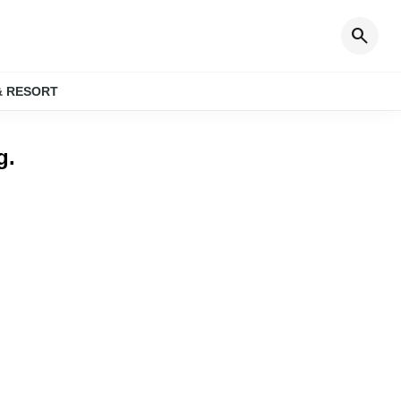
search
& RESORT
g
.