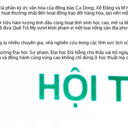
òn là phần ký ức văn hóa của đồng bào Ca Dong, Xê Đăng và M’
 hoạt thường nhật đến hoạt động trao đổi hàng hóa, tạo nên một 
ở hữu hàm lượng tinh dầu cùng hoạt tính sinh học cao, mở ra ti
đã đưa Quế Trà My vượt khỏi phạm vi một loại nông sản địa phư
 tụ nhiều chuyên gia, nhà nghiên cứu trong các lĩnh vực lịch s
ường Đại học Sư phạm, Đại học Đà Nẵng cho thấy vai trò ngày c
và đồng hành cùng vùng cao không chỉ dừng ở học thuật mà còn 