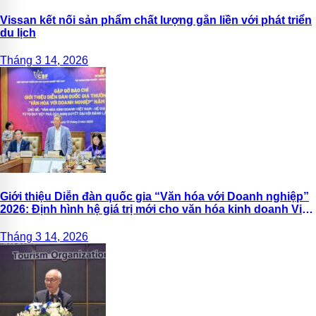
Vissan kết nối sản phẩm chất lượng gắn liền với phát triển
du lịch
Tháng 3 14, 2026
Giới thiệu Diễn đàn quốc gia “Văn hóa với Doanh nghiệp”
2026: Định hình hệ giá trị mới cho văn hóa kinh doanh Việt
Nam
Tháng 3 14, 2026