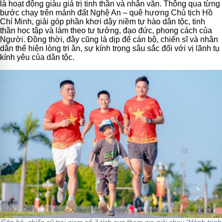
là hoạt động giàu giá trị tinh thần và nhân văn. Thông qua từng
bước chạy trên mảnh đất Nghệ An – quê hương Chủ tịch Hồ
Chí Minh, giải góp phần khơi dậy niềm tự hào dân tộc, tinh
thần học tập và làm theo tư tưởng, đạo đức, phong cách của
Người. Đồng thời, đây cũng là dịp để cán bộ, chiến sĩ và nhân
dân thể hiện lòng tri ân, sự kính trọng sâu sắc đối với vị lãnh tụ
kính yêu của dân tộc.
Cán bộ, chiến sỹ trại giam số 3 tích cực tham gia giải chạy “Hành trình