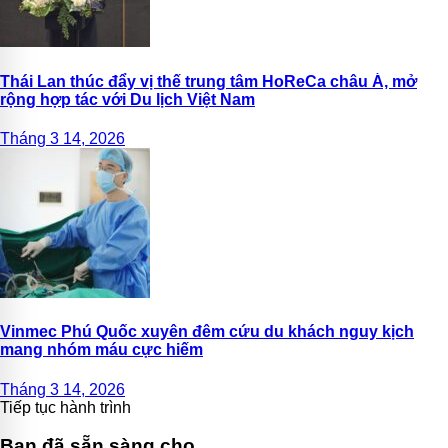
Thái Lan thúc đẩy vị thế trung tâm HoReCa châu Á, mở
rộng hợp tác với Du lịch Việt Nam
Tháng 3 14, 2026
Vinmec Phú Quốc xuyên đêm cứu du khách nguy kịch
mang nhóm máu cực hiếm
Tháng 3 14, 2026
Tiếp tục hành trình
Bạn đã sẵn sàng cho