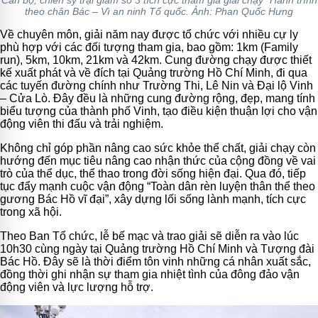
theo chân Bác – Vì an ninh Tổ quốc. Ảnh: Phan Quốc Hưng
Về chuyên môn, giải năm nay được tổ chức với nhiều cự ly
phù hợp với các đối tượng tham gia, bao gồm: 1km (Family
run), 5km, 10km, 21km và 42km. Cung đường chạy được thiết
kế xuất phát và về đích tại Quảng trường Hồ Chí Minh, đi qua
các tuyến đường chính như Trường Thi, Lê Nin và Đại lộ Vinh
– Cửa Lò. Đây đều là những cung đường rộng, đẹp, mang tính
biểu tượng của thành phố Vinh, tạo điều kiện thuận lợi cho vận
động viên thi đấu và trải nghiệm.
Không chỉ góp phần nâng cao sức khỏe thể chất, giải chạy còn
hướng đến mục tiêu nâng cao nhận thức của cộng đồng về vai
trò của thể dục, thể thao trong đời sống hiện đại. Qua đó, tiếp
tục đẩy mạnh cuộc vận động “Toàn dân rèn luyện thân thể theo
gương Bác Hồ vĩ đại”, xây dựng lối sống lành mạnh, tích cực
trong xã hội.
Theo Ban Tổ chức, lễ bế mạc và trao giải sẽ diễn ra vào lúc
10h30 cùng ngày tại Quảng trường Hồ Chí Minh và Tượng đài
Bác Hồ. Đây sẽ là thời điểm tôn vinh những cá nhân xuất sắc,
đồng thời ghi nhận sự tham gia nhiệt tình của đông đảo vận
động viên và lực lượng hỗ trợ.