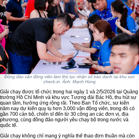
Đông đảo vận động viên làm thủ tục nhận số báo danh tại khu vực
check-in. Ảnh: Mạnh Hùng
Giải chạy được tổ chức trong hai ngày 1 và 2/5/2026 tại Quảng
trường Hồ Chí Minh và khu vực Tượng đài Bác Hồ, thu hút sự
quan tâm, hưởng ứng rộng rãi. Theo Ban Tổ chức, sự kiện
năm nay dự kiến quy tụ hơn 3.000 vận động viên, trong đó có
gần 700 cán bộ, chiến sĩ đến từ 30 công an các đơn vị, địa
phương, cùng đông đảo người yêu chạy bộ trong nước và
quốc tế.
Giải chạy không chỉ mang ý nghĩa thể thao đơn thuần mà còn