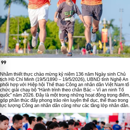
format_quote
Nhằm thiết thực chào mừng kỷ niệm 136 năm Ngày sinh Chủ
tịch Hồ Chí Minh (19/5/1890 – 19/5/2026), UBND tỉnh Nghệ An
phối hợp với Hiệp hội Thể thao Công an nhân dân Việt Nam tổ
chức giải chạy bộ “Hành trình theo chân Bác – Vì an ninh Tổ
quốc” năm 2026. Đây là một trong những hoạt động trọng điểm,
góp phần thúc đẩy phong trào rèn luyện thể dục, thể thao trong
lực lượng Công an nhân dân cũng như các tầng lớp nhân dân.