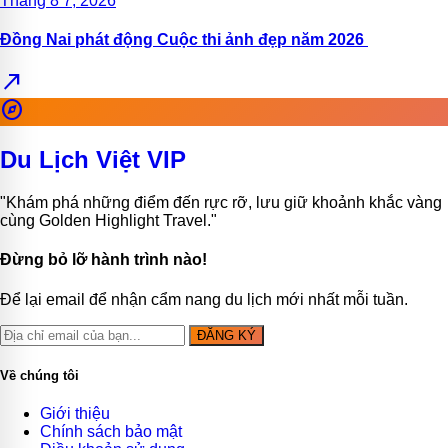
Tháng 8 7, 2026
Đồng Nai phát động Cuộc thi ảnh đẹp năm 2026
north_east
explore
Du Lịch Việt VIP
"Khám phá những điểm đến rực rỡ, lưu giữ khoảnh khắc vàng
cùng Golden Highlight Travel."
Đừng bỏ lỡ hành trình nào!
Để lại email để nhận cẩm nang du lịch mới nhất mỗi tuần.
ĐĂNG KÝ
Về chúng tôi
Giới thiệu
Chính sách bảo mật