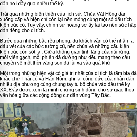
dân nơi đây qua nhiều thế kỷ.
Trải qua những biến thiên của lịch sử, Chùa Vặt Hồng dần
xuống cấp và hiện chỉ còn lại nền móng cùng một số dấu tích
kiến trúc cổ. Tuy vậy, chính sự hoang sơ ấy lại tạo nên sức hấp
dẫn riêng cho di tích.
Bước qua những bậc rêu phong, du khách vẫn có thể nhận ra
dấu vết của các bức tường cũ, nền chùa và những cấu kiện
kiến trúc còn sót lại. Giữa không gian tĩnh lặng của núi rừng,
mỗi viên gạch, mỗi phiến đá dường như đều mang theo câu
chuyện về một thời vàng son đã lùi xa vào quá khứ.
Một trong những hiện vật có giá trị nhất của di tích là tấm bia đá
khắc chữ Thái cổ và Hán Nôm, ghi lại công đức của nhân dân
nhiều địa phương cùng chung tay tu bổ chùa vào đầu thế kỷ
XX. Đây được xem là minh chứng sinh động cho sự giao thoa
văn hóa giữa các cộng đồng cư dân vùng Tây Bắc.