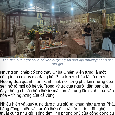
Tàn tích của ngôi chùa cổ vẫn được người dân địa phương nâng niu
gìn giữ
Những ghi chép cổ cho thấy Chùa Chiền Viện từng là một
công trình có quy mô đáng kể. Phía trước chùa là hồ nước
Noong Bua quanh năm xanh mát, nơi từng phủ kín những đóa
sen nở rộ mỗi độ hè về. Trong ký ức của người dân bản địa,
đây không chỉ là chốn thờ tự mà còn là trung tâm sinh hoạt văn
hóa – tín ngưỡng của cả vùng.
Nhiều hiện vật quý từng được lưu giữ tại chùa như tượng Phật
bằng đồng, thiếc và các đồ thờ cổ, phản ánh trình độ nghệ
thuật cũng như đời sống tâm linh phong phú của cộng đồng cư