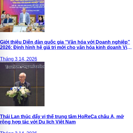
Giới thiệu Diễn đàn quốc gia “Văn hóa với Doanh nghiệp”
2026: Định hình hệ giá trị mới cho văn hóa kinh doanh Việt
Nam
Tháng 3 14, 2026
Thái Lan thúc đẩy vị thế trung tâm HoReCa châu Á, mở
rộng hợp tác với Du lịch Việt Nam