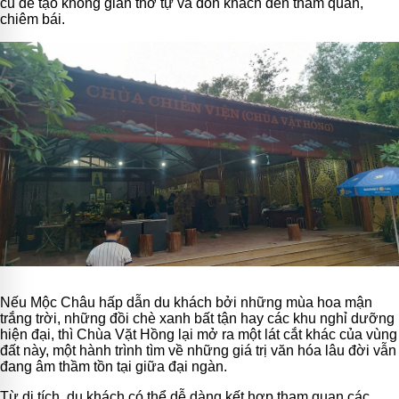
cũ để tạo không gian thờ tự và đón khách đến tham quan,
chiêm bái.
Nếu Mộc Châu hấp dẫn du khách bởi những mùa hoa mận
trắng trời, những đồi chè xanh bất tận hay các khu nghỉ dưỡng
hiện đại, thì Chùa Vặt Hồng lại mở ra một lát cắt khác của vùng
đất này, một hành trình tìm về những giá trị văn hóa lâu đời vẫn
đang âm thầm tồn tại giữa đại ngàn.
Từ di tích, du khách có thể dễ dàng kết hợp tham quan các