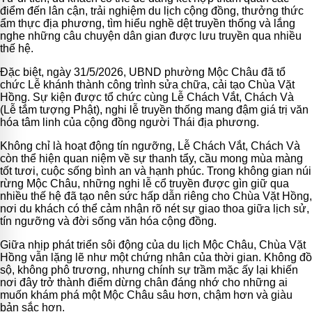
điểm đến lân cận, trải nghiệm du lịch cộng đồng, thưởng thức
ẩm thực địa phương, tìm hiểu nghề dệt truyền thống và lắng
nghe những câu chuyện dân gian được lưu truyền qua nhiều
thế hệ.
Đặc biệt, ngày 31/5/2026, UBND phường Mộc Châu đã tổ
chức Lễ khánh thành công trình sửa chữa, cải tạo Chùa Vặt
Hồng. Sự kiện được tổ chức cùng Lễ Chách Vắt, Chách Và
(Lễ tắm tượng Phật), nghi lễ truyền thống mang đậm giá trị văn
hóa tâm linh của cộng đồng người Thái địa phương.
Không chỉ là hoạt động tín ngưỡng, Lễ Chách Vắt, Chách Và
còn thể hiện quan niệm về sự thanh tẩy, cầu mong mùa màng
tốt tươi, cuộc sống bình an và hạnh phúc. Trong không gian núi
rừng Mộc Châu, những nghi lễ cổ truyền được gìn giữ qua
nhiều thế hệ đã tạo nên sức hấp dẫn riêng cho Chùa Vặt Hồng,
nơi du khách có thể cảm nhận rõ nét sự giao thoa giữa lịch sử,
tín ngưỡng và đời sống văn hóa cộng đồng.
Giữa nhịp phát triển sôi động của du lịch Mộc Châu, Chùa Vặt
Hồng vẫn lặng lẽ như một chứng nhân của thời gian. Không đồ
sộ, không phô trương, nhưng chính sự trầm mặc ấy lại khiến
nơi đây trở thành điểm dừng chân đáng nhớ cho những ai
muốn khám phá một Mộc Châu sâu hơn, chậm hơn và giàu
bản sắc hơn.