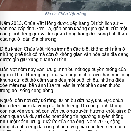
Bia đá Chùa Vặt Hồng
Năm 2013, Chùa Vặt Hồng được xếp hạng Di tích lịch sử –
văn hóa cấp tỉnh Sơn La, góp phần khẳng định giá trị của một
công trình từng giữ vai trò quan trọng trong đời sống tinh thần
của người dân địa phương.
Điều khiến Chùa Vặt Hồng trở nên đặc biệt không chỉ nằm ở
những phế tích cổ mà còn ở không gian văn hóa bản địa đang
được gìn giữ xung quanh di tích.
Bản Vặt hôm nay vẫn lưu giữ nhiều nét đẹp truyền thống của
người Thái. Những nếp nhà sàn nép mình dưới chân núi, tiếng
khung cửi dệt thổ cẩm vang đều mỗi buổi chiều, những điệu
xòe mềm mại bên ánh lửa trại vẫn là một phần quen thuộc
trong đời sống cộng đồng.
Người dân nơi đây kể rằng, từ nhiều đời nay, khu vực chùa
luôn được xem là vùng đất linh thiêng. Dù công trình không
còn nguyên vẹn, bà con vẫn thường xuyên hương khói, gìn giữ
cảnh quan và duy trì các hoạt động tín ngưỡng truyền thống
như một cách lưu giữ ký ức của cha ông. Năm 2016, cộng
đồng địa phương đã cùng nhau dựng mái che trên nền chùa