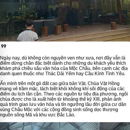
format_quote
Ngày nay, dù không còn nguyên vẹn như xưa, nơi đây vẫn là
điểm dừng chân đặc biệt dành cho những du khách yêu thích
khám phá chiều sâu văn hóa của Mộc Châu, bên cạnh các địa
danh quen thuộc như Thác Dải Yếm hay Cầu Kính Tình Yêu.
Ẩn mình trên một gò đất cao giữa bản Vặt, Chùa Vặt Hồng
mang vẻ trầm mặc, tách biệt khỏi không khí sôi động của các
điểm du lịch lân cận. Theo các nguồn tư liệu địa phương, ngôi
chùa được cho là xuất hiện từ khoảng thế kỷ XIII, phản ánh
quá trình giao lưu văn hóa và tín ngưỡng lâu đời giữa cư dân
vùng Châu Mộc với các cộng đồng sinh sống dọc thượng
nguồn sông Mã và khu vực Bắc Lào.