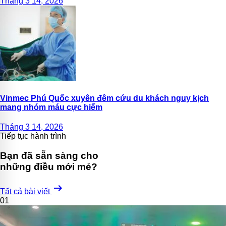
Tháng 3 14, 2026
Vinmec Phú Quốc xuyên đêm cứu du khách nguy kịch
mang nhóm máu cực hiếm
Tháng 3 14, 2026
Tiếp tục hành trình
Bạn đã sẵn sàng cho
những điều mới mẻ?
arrow_right_alt
Tất cả bài viết
01