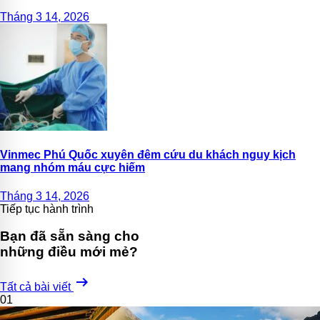
Tháng 3 14, 2026
Vinmec Phú Quốc xuyên đêm cứu du khách nguy kịch
mang nhóm máu cực hiếm
Tháng 3 14, 2026
Tiếp tục hành trình
Bạn đã sẵn sàng cho
những điều mới mẻ?
arrow_right_alt
Tất cả bài viết
01