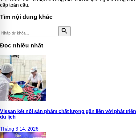
cấp toàn cầu.
Tìm nội dung khác
search
Đọc nhiều nhất
Vissan kết nối sản phẩm chất lượng gắn liền với phát triển
du lịch
Tháng 3 14, 2026