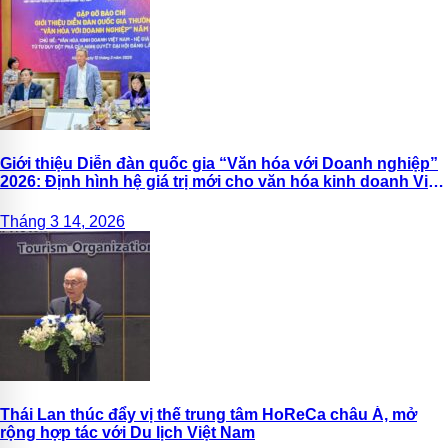
Giới thiệu Diễn đàn quốc gia “Văn hóa với Doanh nghiệp”
2026: Định hình hệ giá trị mới cho văn hóa kinh doanh Việt
Nam
Tháng 3 14, 2026
Thái Lan thúc đẩy vị thế trung tâm HoReCa châu Á, mở
rộng hợp tác với Du lịch Việt Nam