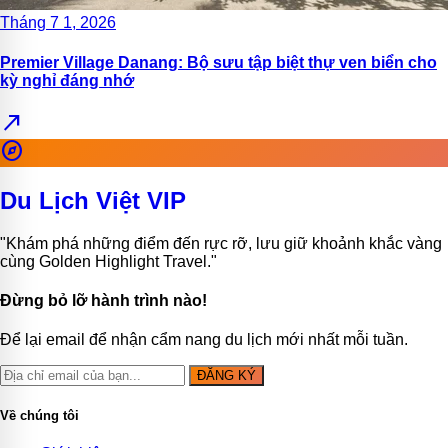
Tháng 7 1, 2026
Premier Village Danang: Bộ sưu tập biệt thự ven biển cho
kỳ nghỉ đáng nhớ
north_east
explore
Du Lịch Việt VIP
"Khám phá những điểm đến rực rỡ, lưu giữ khoảnh khắc vàng
cùng Golden Highlight Travel."
Đừng bỏ lỡ hành trình nào!
Để lại email để nhận cẩm nang du lịch mới nhất mỗi tuần.
ĐĂNG KÝ
Về chúng tôi