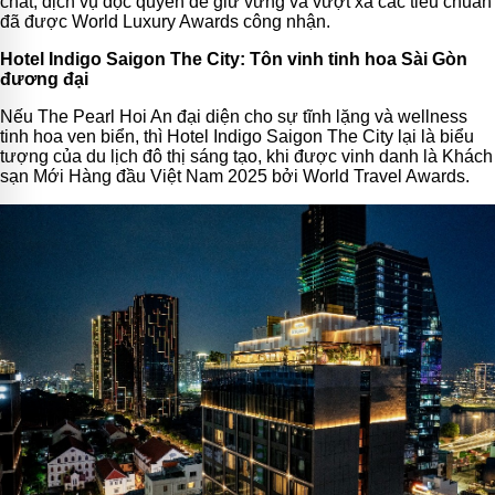
chất, dịch vụ độc quyền để giữ vững và vượt xa các tiêu chuẩn
đã được World Luxury Awards công nhận.
Hotel Indigo Saigon The City: Tôn vinh tinh hoa Sài Gòn
đương đại
Nếu The Pearl Hoi An đại diện cho sự tĩnh lặng và wellness
tinh hoa ven biển, thì Hotel Indigo Saigon The City lại là biểu
tượng của du lịch đô thị sáng tạo, khi được vinh danh là Khách
sạn Mới Hàng đầu Việt Nam 2025 bởi World Travel Awards.