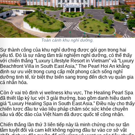
Toàn cảnh khu nghỉ dưỡng.
Sự thành công của khu nghỉ dưỡng được gói gọn trong hai
yếu tố. Đó là sự nâng tầm trải nghiệm nghỉ dưỡng, có thể thấy
với chiến thắng “Luxury Lifestyle Resort in Vietnam” và “Luxury
Beachfront Villa in South East Asia,” The Pearl Hoi An khẳng
định sự ưu việt trong cung cấp một phong cách sống nghỉ
dưỡng tinh tế, từ biệt thự biển sang trọng đến dịch vụ quản gia
cá nhân hóa.
Còn ở vai trò định vị wellness khu vực, The Healing Pearl Spa
đã thiết lập kỷ lục với 3 giải thưởng, bao gồm danh hiệu danh
giá “Luxury Healing Spa in South East Asia.” Điều này cho thấy
chiến lược đầu tư vào liệu pháp chăm sóc sức khỏe chuyên
sâu và độc đáo của Việt Nam đã được quốc tế công nhận.
Chiến thắng lần thứ 3 liên tiếp này là minh chứng cho sự tận
tâm tuyệt đối và cam kết không ngừng đầu tư vào cơ sở vật