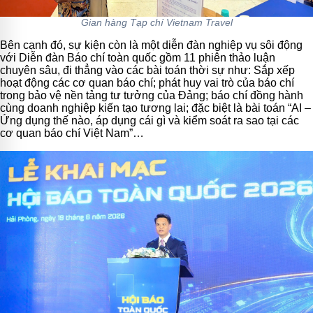
Gian hàng Tạp chí Vietnam Travel
Bên cạnh đó, sự kiện còn là một diễn đàn nghiệp vụ sôi động
với Diễn đàn Báo chí toàn quốc gồm 11 phiên thảo luận
chuyên sâu, đi thẳng vào các bài toán thời sự như: Sắp xếp
hoạt động các cơ quan báo chí; phát huy vai trò của báo chí
trong bảo vệ nền tảng tư tưởng của Đảng; báo chí đồng hành
cùng doanh nghiệp kiến tạo tương lai; đặc biệt là bài toán “AI –
Ứng dụng thế nào, áp dụng cái gì và kiểm soát ra sao tại các
cơ quan báo chí Việt Nam”…