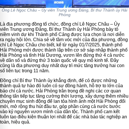
Ông Lê Ngọc Châu – Ủy viên Trung ương Đảng, Bí thư Thành ủy Hải
Phòng
Là địa phương đồng tổ chức, đồng chí Lê Ngọc Châu – Ủy
viên Trung ương Đảng, Bí thư Thành ủy Hải Phòng bày tỏ
niềm vinh dự khi Thành phố Cảng được lựa chọn là nơi diễn
ra ngày hội lớn. Chia sẻ về tầm vóc mới của địa phương, đồng
chí Lê Ngọc Châu cho biết, kể từ ngày 01/7/2025, thành phố
Hải Phòng mới được thành lập trên cơ sở sáp nhập thành phố
Hải Phòng và tỉnh Hải Dương, vươn lên đứng thứ 4 cả nước
về dân số và đứng thứ 3 toàn quốc về quy mô kinh tế. Đây
cũng là địa phương duy nhất duy trì mức tăng trưởng hai con
số liên tục trong 11 năm.
Đồng chí Bí thư Thành ủy khẳng định, để có được những
thành quả tự hào đó luôn có sự đồng hành, hỗ trợ to lớn của
báo chí cả nước. Hải Phòng trân trọng đề nghị các cơ quan
thông tấn tiếp tục tăng cường thời lượng, xây dựng thêm nhiều
chuyên mục sinh động để lan tỏa hình ảnh một Hải Phòng đổi
mới, mở rộng thu hút đầu tư, góp phần cùng cả nước bước
vào kỷ nguyên vươn mình của dân tộc. Thành phố cam kết
luôn tạo điều kiện thuận lợi nhất để các nhà báo tác nghiệp an
toàn, hiệu quả.