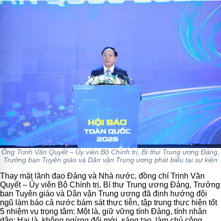
Ông Trịnh Văn Quyết – Ủy viên Bộ Chính trị, Bí thư Trung ương Đảng,
Trưởng ban Tuyên giáo và Dân vận Trung ương phát biểu tại sự kiện
Thay mặt lãnh đạo Đảng và Nhà nước, đồng chí Trịnh Văn
Quyết – Ủy viên Bộ Chính trị, Bí thư Trung ương Đảng, Trưởng
ban Tuyên giáo và Dân vận Trung ương đã định hướng đội
ngũ làm báo cả nước bám sát thực tiễn, tập trung thực hiện tốt
5 nhiệm vụ trọng tâm: Một là, giữ vững tính Đảng, tính nhân
dân; Hai là, không ngừng đổi mới, sáng tạo, làm chủ công