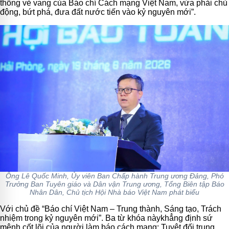
thống vẻ vang của Báo chí Cách mạng Việt Nam, vừa phải chủ
động, bứt phá, đưa đất nước tiến vào kỷ nguyên mới”.
Ông Lê Quốc Minh, Ủy viên Ban Chấp hành Trung ương Đảng, Phó
Trưởng Ban Tuyên giáo và Dân vận Trung ương, Tổng Biên tập Báo
Nhân Dân, Chủ tịch Hội Nhà báo Việt Nam phát biểu
Với chủ đề “Báo chí Việt Nam – Trung thành, Sáng tạo, Trách
nhiệm trong kỷ nguyên mới”. Ba từ khóa này
khẳng định sứ
mệnh cốt lõi của người làm báo cách mạng: Tuyệt đối trung