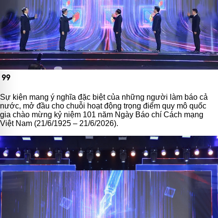
format_quote
Sự kiện mang ý nghĩa đặc biệt của những người làm báo cả
nước, mở đầu cho chuỗi hoạt động trọng điểm quy mô quốc
gia chào mừng kỷ niệm 101 năm Ngày Báo chí Cách mạng
Việt Nam (21/6/1925 – 21/6/2026).