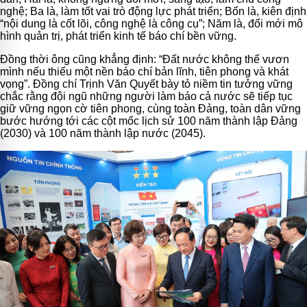
nghệ; Ba là, làm tốt vai trò động lực phát triển; Bốn là, kiên định
“nội dung là cốt lõi, công nghệ là công cụ”; Năm là, đổi mới mô
hình quản trị, phát triển kinh tế báo chí bền vững.
Đồng thời ông cũng khẳng định: “Đất nước không thể vươn
mình nếu thiếu một nền báo chí bản lĩnh, tiên phong và khát
vọng”. Đồng chí Trịnh Văn Quyết bày tỏ niềm tin tưởng vững
chắc rằng đội ngũ những người làm báo cả nước sẽ tiếp tục
giữ vững ngọn cờ tiên phong, cùng toàn Đảng, toàn dân vững
bước hướng tới các cột mốc lịch sử 100 năm thành lập Đảng
(2030) và 100 năm thành lập nước (2045).