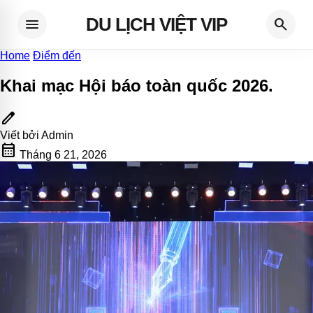
DU LỊCH VIỆT VIP
menu
search
Home
Điểm đến
Khai mạc Hội báo toàn quốc 2026
.
edit
Viết bởi
Admin
calendar_month
Tháng 6 21, 2026