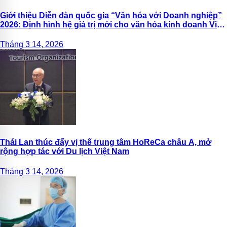
Giới thiệu Diễn đàn quốc gia “Văn hóa với Doanh nghiệp”
2026: Định hình hệ giá trị mới cho văn hóa kinh doanh Việt
Nam
Tháng 3 14, 2026
Thái Lan thúc đẩy vị thế trung tâm HoReCa châu Á, mở
rộng hợp tác với Du lịch Việt Nam
Tháng 3 14, 2026