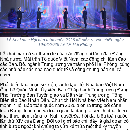
Lễ Khai mạc Hội báo toàn quốc 2026 đã diễn ra vào chiều ngày
19/06/2026 tại TP. Hải Phòng
Lễ khai mạc có sự tham dự của các đồng chí lãnh đạo Đảng,
Nhà nước, Mặt trận Tổ quốc Việt Nam; các đồng chí lãnh đạo
các Ban, Bộ, ngành Trung ương và thành phố Hải Phòng; cùng
các nhà báo các nhà báo quốc tế và công chúng báo chí cả
nước.
Phát biểu khai mạc sự kiện, lãnh đạo Hội Nhà báo Việt Nam –
Ông Lê Quốc Minh, Ủy viên Ban Chấp hành Trung ương Đảng,
Phó Trưởng Ban Tuyên giáo và Dân vận Trung ương, Tổng
Biên tập Báo Nhân Dân, Chủ tịch Hội Nhà báo Việt Nam nhấn
mạnh: “Hội Báo toàn quốc năm 2026 diễn ra trong bối cảnh
toàn Đảng, toàn dân và toàn quân ta đang ra sức thi đua, triển
khai thực hiện thắng lợi Nghị quyết Đại hội đại biểu toàn quốc
lần thứ XIV của Đảng. Đối với giới báo chí, đây là giai đoạn có
tính bước ngoặt khi chúng ta vừa kế thừa một thế kỷ truyền