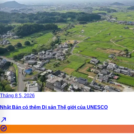
Tháng 8 5, 2026
Nhật Bản có thêm Di sản Thế giới của UNESCO
north_east
explore