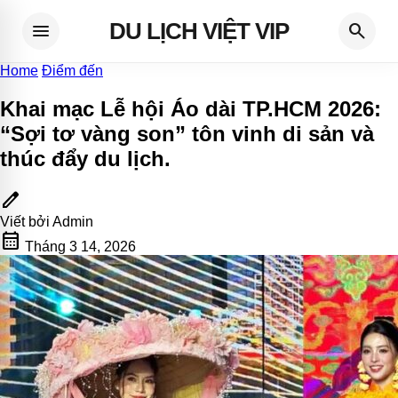
DU LỊCH VIỆT VIP
menu
search
Home
Điểm đến
Khai mạc Lễ hội Áo dài TP.HCM 2026:
“Sợi tơ vàng son” tôn vinh di sản và
thúc đẩy du lịch
.
edit
Viết bởi
Admin
calendar_month
Tháng 3 14, 2026