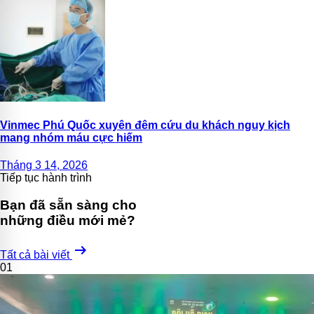
Vinmec Phú Quốc xuyên đêm cứu du khách nguy kịch
mang nhóm máu cực hiếm
Tháng 3 14, 2026
Tiếp tục hành trình
Bạn đã sẵn sàng cho
những điều mới mẻ?
arrow_right_alt
Tất cả bài viết
01