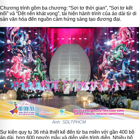
Chương trình gồm ba chương: “Sợi tơ thời gian”, “Sợi tơ kết
nối” và “Dệt nên khát vọng”, tái hiện hành trình của áo dài từ di
sản văn hóa đến nguồn cảm hứng sáng tạo đương đại.
Ảnh: SDLTPHCM.
Sự kiện quy tụ 36 nhà thiết kế đến từ ba miền với gần 400 bộ
áo dài, hơn 600 người mẫu và diễn viên trình diễn. Nhiều bộ