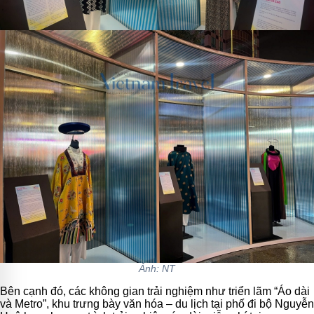
Ảnh: NT
Bên cạnh đó, các không gian trải nghiệm như triển lãm “Áo dài
và Metro”, khu trưng bày văn hóa – du lịch tại phố đi bộ Nguyễn