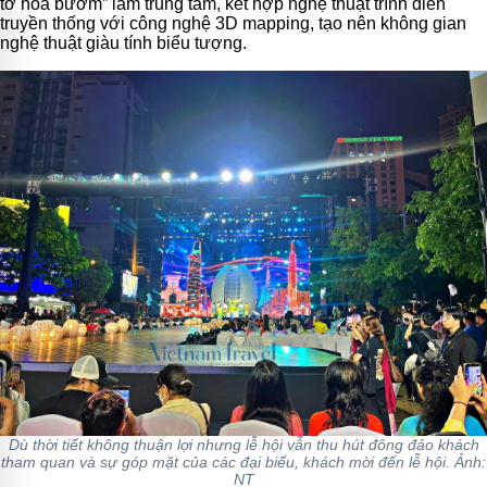
tơ hóa bướm” làm trung tâm, kết hợp nghệ thuật trình diễn
truyền thống với công nghệ 3D mapping, tạo nên không gian
nghệ thuật giàu tính biểu tượng.
Dù thời tiết không thuận lợi nhưng lễ hội vẫn thu hút đông đảo khách
tham quan và sự góp mặt của các đại biểu, khách mời đến lễ hội. Ảnh:
NT