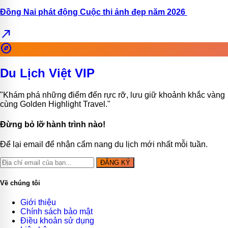
Đồng Nai phát động Cuộc thi ảnh đẹp năm 2026
north_east
explore
Du Lịch Việt VIP
"Khám phá những điểm đến rực rỡ, lưu giữ khoảnh khắc vàng
cùng Golden Highlight Travel."
Đừng bỏ lỡ hành trình nào!
Để lại email để nhận cẩm nang du lịch mới nhất mỗi tuần.
ĐĂNG KÝ
Về chúng tôi
Giới thiệu
Chính sách bảo mật
Điều khoản sử dụng