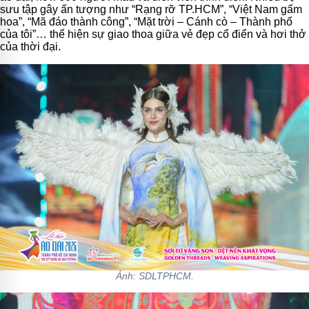
sưu tập gây ấn tượng như “Rạng rỡ TP.HCM”, “Việt Nam gấm
hoa”, “Mã đáo thành công”, “Mặt trời – Cánh cò – Thành phố
của tôi”… thể hiện sự giao thoa giữa vẻ đẹp cổ điển và hơi thở
của thời đại.
Ảnh: SDLTPHCM.