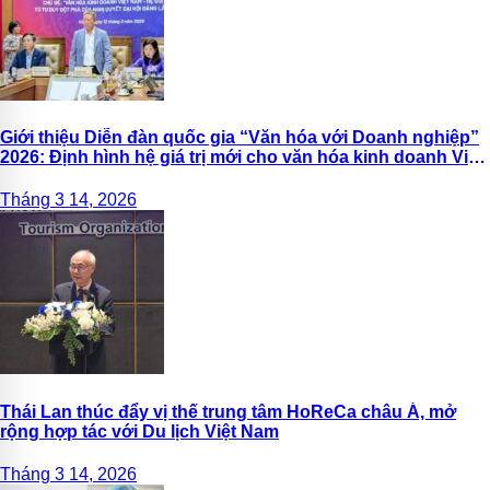
Giới thiệu Diễn đàn quốc gia “Văn hóa với Doanh nghiệp”
2026: Định hình hệ giá trị mới cho văn hóa kinh doanh Việt
Nam
Tháng 3 14, 2026
Thái Lan thúc đẩy vị thế trung tâm HoReCa châu Á, mở
rộng hợp tác với Du lịch Việt Nam
Tháng 3 14, 2026