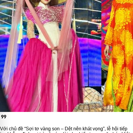
format_quote
Với chủ đề “Sợi tơ vàng son – Dệt nên khát vọng”, lễ hội tiếp