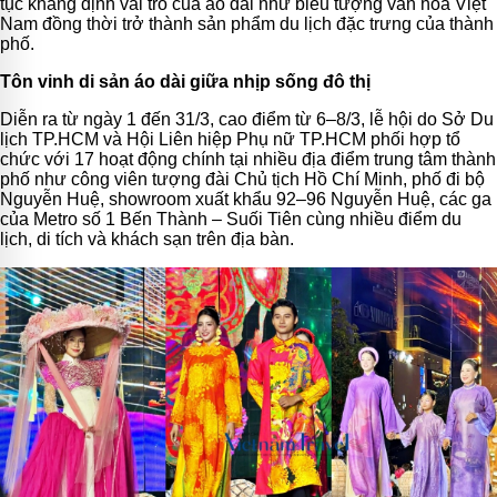
tục khẳng định vai trò của áo dài như biểu tượng văn hóa Việt
Nam đồng thời trở thành sản phẩm du lịch đặc trưng của thành
phố.
Tôn vinh di sản áo dài giữa nhịp sống đô thị
Diễn ra từ ngày 1 đến 31/3, cao điểm từ 6–8/3, lễ hội do Sở Du
lịch TP.HCM và Hội Liên hiệp Phụ nữ TP.HCM phối hợp tổ
chức với 17 hoạt động chính tại nhiều địa điểm trung tâm thành
phố như công viên tượng đài Chủ tịch Hồ Chí Minh, phố đi bộ
Nguyễn Huệ, showroom xuất khẩu 92–96 Nguyễn Huệ, các ga
của Metro số 1 Bến Thành – Suối Tiên cùng nhiều điểm du
lịch, di tích và khách sạn trên địa bàn.