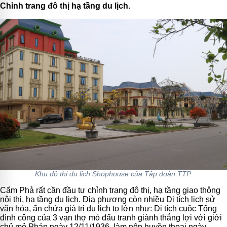
Chỉnh trang đô thị hạ tầng du lịch.
Khu đô thị du lịch Shophouse của Tập đoàn TTP.
Cẩm Phả rất cần đầu tư chỉnh trang đô thị, hạ tầng giao thông
nội thị, hạ tầng du lịch. Địa phương còn nhiều Di tích lịch sử
văn hóa, ẩn chứa giá trị du lịch to lớn như: Di tích cuộc Tổng
đình công của 3 vạn thợ mỏ đấu tranh giành thắng lợi với giới
chủ mỏ Pháp ngày 12/11/1936, làm nên huyền thoại ngày