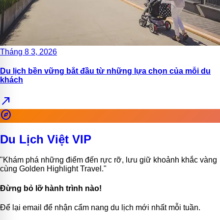
Tháng 8 3, 2026
Du lịch bền vững bắt đầu từ những lựa chọn của mỗi du
khách
north_east
explore
Du Lịch Việt VIP
"Khám phá những điểm đến rực rỡ, lưu giữ khoảnh khắc vàng
cùng Golden Highlight Travel."
Đừng bỏ lỡ hành trình nào!
Để lại email để nhận cẩm nang du lịch mới nhất mỗi tuần.