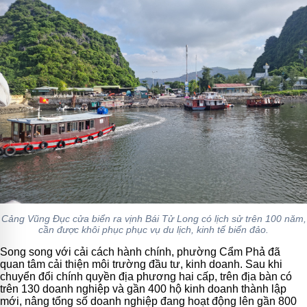
Cảng Vũng Đục cửa biển ra vịnh Bái Tử Long có lịch sử trên 100 năm,
cần được khôi phục phục vụ du lịch, kinh tế biển đảo.
Song song với cải cách hành chính, phường Cẩm Phả đã
quan tâm cải thiện môi trường đầu tư, kinh doanh. Sau khi
chuyển đổi chính quyền
địa phương hai cấp, trên địa bàn có
trên 130 doanh nghiệp và gần 400 hộ kinh doanh thành lập
mới, nâng tổng số doanh nghiệp đang hoạt động lên gần 800