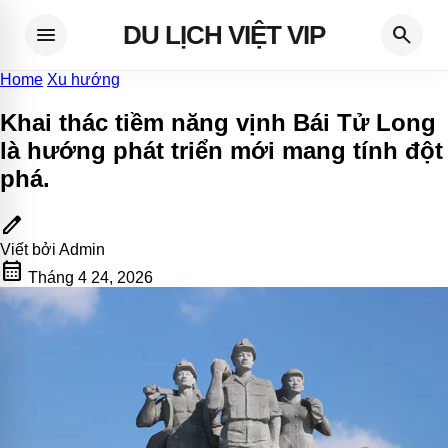
DU LỊCH VIỆT VIP
menu
search
Home
Xu hướng
Khai thác tiềm năng vịnh Bái Tử Long
là hướng phát triển mới mang tính đột
phá
.
edit
Viết bởi
Admin
calendar_month
Tháng 4 24, 2026