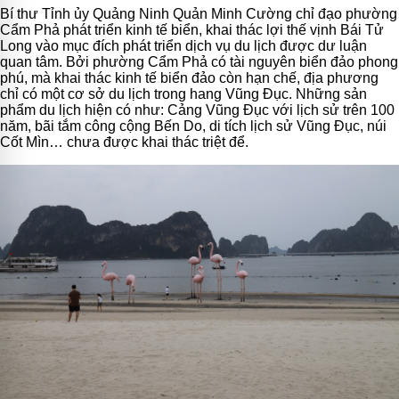
Bí thư Tỉnh ủy Quảng Ninh Quản Minh Cường chỉ đạo phường
Cẩm Phả phát triển kinh tế biển, khai thác lợi thế vịnh Bái Tử
Long vào mục đích phát triển dịch vụ du lịch được dư luận
quan tâm. Bởi phường Cẩm Phả có tài nguyên biển đảo phong
phú, mà khai thác kinh tế biển đảo còn hạn chế, địa phương
chỉ có một cơ sở du lịch trong hang Vũng Đục. Những sản
phẩm du lịch hiện có như: Cảng Vũng Đục với lịch sử trên 100
năm, bãi tắm công cộng Bến Do, di tích lịch sử Vũng Đục, núi
Cốt Mìn… chưa được khai thác triệt để.