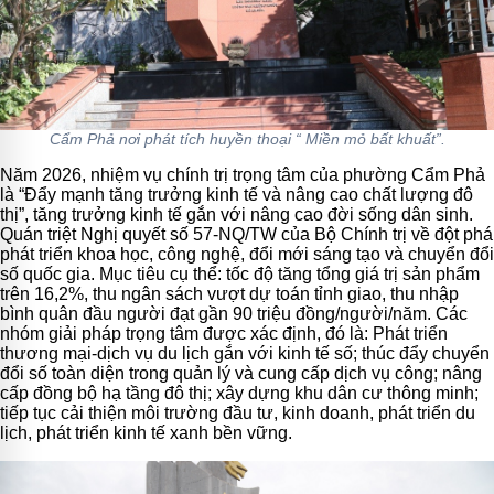
Cẩm Phả nơi phát tích huyền thoại “ Miền mỏ bất khuất”.
Năm 2026, nhiệm vụ chính trị trọng tâm của phường Cẩm Phả
là “Đẩy mạnh tăng trưởng kinh tế và nâng cao chất lượng đô
thị”, tăng trưởng kinh tế gắn với nâng cao đời sống dân sinh.
Quán triệt Nghị quyết số 57-NQ/TW của Bộ Chính trị về đột phá
phát triển khoa học, công nghệ, đổi mới sáng tạo và chuyển đổi
số quốc gia. Mục tiêu cụ thể: tốc độ tăng tổng giá trị sản phẩm
trên 16,2%, thu
ngân sách vượt dự toán tỉnh giao, thu nhập
bình quân đầu người đạt gần 90 triệu đồng/người/năm. Các
nhóm giải pháp trọng tâm được xác định, đó là: Phát triển
thương mại-dịch vụ du lịch gắn với kinh tế số; thúc đẩy chuyển
đổi số toàn diện trong quản lý và cung cấp dịch vụ công; nâng
cấp đồng bộ hạ tầng đô thị; xây dựng khu dân cư thông minh;
tiếp tục cải thiện môi trường đầu tư, kinh doanh, phát triển du
lịch, phát triển kinh tế xanh bền vững.