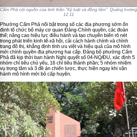
Cẩm Phả cội nguồn của tinh thần “Kỷ luật và đồng tâm”. Quảng trường
12.11
Phường Cẩm Phả nổi bật trong số các địa phương sớm ổn
định tổ chức bộ máy cơ quan Đảng-Chính quyền, các đoàn
thể; nâng cao hiệu lực điều hành và tạo chuyển biến rõ nét
trong phát triển kinh tế-xã hội, cải cách hành chính và chỉnh
trang đô thị, khẳng định tính ưu việt và hiệu quả của mô hình
mới chính quyền địa phương hai cấp. Đảng bộ phường Cẩm
Phả đã kịp thời ban hành Nghị quyết số 04-NQ/ĐU, xác định 5
nhóm chỉ tiêu chủ yếu, 16 chỉ tiêu thành phần; 5 nhóm nhiệm
vụ trọng tâm và 3 đề án chiến lược, thực hiện ngay khi vận
hành mô hình mới bỏ cấp huyện.