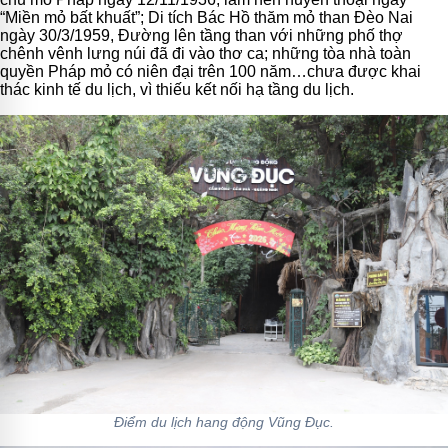
“Miền mỏ bất khuất”; Di tích Bác Hồ thăm mỏ than Đèo Nai
ngày 30/3/1959, Đường lên tầng than với những phố thợ
chênh vênh lưng núi đã đi vào thơ ca; những tòa nhà toàn
quyền Pháp mỏ có niên đại trên 100 năm…chưa được khai
thác kinh tế du lịch, vì thiếu kết nối hạ tầng du lịch.
Điểm du lịch hang động Vũng Đục.