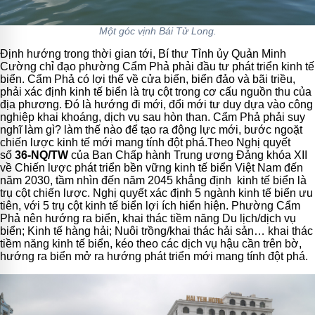
Một góc vịnh Bái Tử Long.
Định hướng trong thời gian tới, Bí thư Tỉnh ủy Quản Minh
Cường chỉ đạo phường Cẩm Phả phải đầu tư phát triển kinh tế
biển. Cẩm Phả có lợi thế về cửa biển, biển đảo và bãi triều,
phải xác định kinh tế biển là trụ cột trong cơ cấu nguồn thu của
địa phương. Đó là hướng đi mới, đổi mới tư duy dựa vào công
nghiệp khai khoáng, dịch vụ sau hòn than. Cẩm Phả phải suy
nghĩ làm gì? làm thế nào để tạo ra động lực mới, bước ngoặt
chiến lược kinh tế mới mang tính đột phá.
Theo Nghị quyết
số
36-NQ/TW
của Ban Chấp hành Trung ương Đảng khóa XII
về Chiến lược phát triển bền vững kinh tế biển Việt Nam đến
năm 2030, tầm nhìn đến năm 2045 khẳng định kinh tế biển là
trụ cột chiến lược. Nghị quyết xác định 5 ngành kinh tế biển ưu
tiên, với 5 trụ cột kinh tế biển lợi ích hiển hiện. Phường Cẩm
Phả nên hướng ra biển, khai thác tiềm năng Du lịch/dịch vụ
biển; Kinh tế hàng hải; Nuôi trồng/khai thác hải sản… khai thác
tiềm năng kinh tế biển, kéo theo các dịch vụ hậu cần trên bờ,
hướng ra biển mở ra hướng phát triển mới mang tính đột phá.