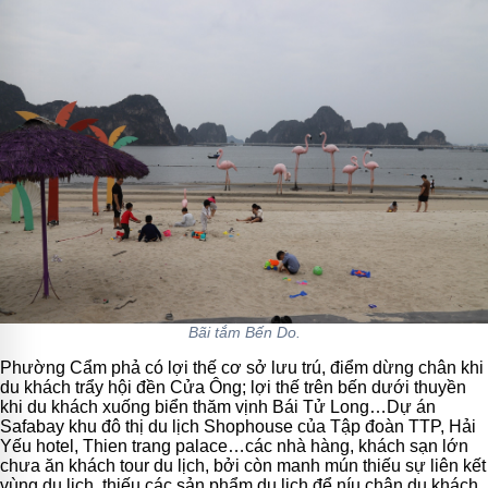
Bãi tắm Bến Do.
Phường Cẩm phả có lợi thế cơ sở lưu trú, điểm dừng chân khi
du khách trẩy hội đền Cửa Ông; lợi thế trên bến dưới thuyền
khi du khách xuống biển thăm vịnh Bái Tử Long…Dự án
Safabay
khu đô thị du lịch Shophouse của Tập đoàn TTP, Hải
Yếu hotel, Thien trang palace…các nhà hàng, khách sạn lớn
chưa ăn khách tour du lịch, bởi còn manh mún thiếu sự liên kết
vùng du lịch, thiếu các sản phẩm du lịch để níu chân du khách.