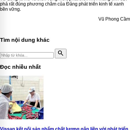
phá rất đúng phương châm của Đảng phát triển kinh tế xanh
bền vững.
Vũ Phong Cầm
Tìm nội dung khác
search
Đọc nhiều nhất
Vissan kết nối sản phẩm chất lượng gắn liền với phát triển