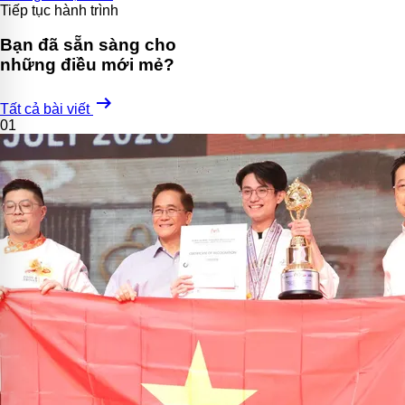
Tiếp tục hành trình
Bạn đã sẵn sàng cho
những điều mới mẻ?
arrow_right_alt
Tất cả bài viết
01