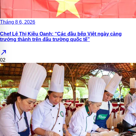
Tháng 8 6, 2026
Chef Lê Thị Kiều Oanh: “Các đầu bếp Việt ngày càng
trưởng thành trên đấu trường quốc tế”
north_east
02