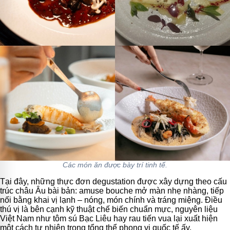
Các món ăn được bày trí tinh tế.
Tại đây, những thực đơn degustation được xây dựng theo cấu
trúc châu Âu bài bản: amuse bouche mở màn nhẹ nhàng, tiếp
nối bằng khai vị lạnh – nóng, món chính và tráng miệng. Điều
thú vị là bên cạnh kỹ thuật chế biến chuẩn mực, nguyên liệu
Việt Nam như tôm sú Bạc Liêu hay rau tiến vua lại xuất hiện
một cách tự nhiên trong tổng thể phong vị quốc tế ấy.