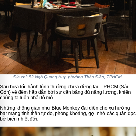
Địa chỉ: 52 Ngô Quang Huy, phường Thảo Điền, TPHCM.
Sau bữa tối, hành trình thường chưa dừng lại, TPHCM (Sài
Gòn) về đêm hấp dẫn bởi sự cân bằng đủ năng lượng, khiến
chúng ta luôn phải tò mò.
Những không gian như Blue Monkey đại diện cho xu hướng
bar mang tinh thần tự do, phóng khoáng, gợi nhớ các quán dọc
bờ biển nhiệt đới.