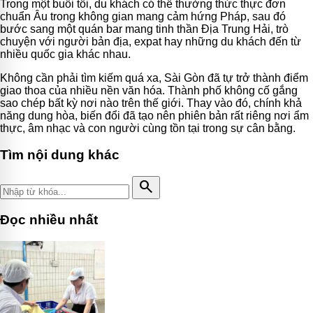
Trong một buổi tối, du khách có thể thưởng thức thực đơn
chuẩn Âu trong không gian mang cảm hứng Pháp, sau đó
bước sang một quán bar mang tinh thần Địa Trung Hải, trò
chuyện với người bản địa, expat hay những du khách đến từ
nhiều quốc gia khác nhau.
Không cần phải tìm kiếm quá xa, Sài Gòn đã tự trở thành điểm
giao thoa của nhiều nền văn hóa. Thành phố không cố gắng
sao chép bất kỳ nơi nào trên thế giới. Thay vào đó, chính khả
năng dung hòa, biến đổi đã tạo nên phiên bản rất riêng nơi ẩm
thực, âm nhạc và con người cùng tồn tại trong sự cân bằng.
Tìm nội dung khác
search
Đọc nhiều nhất