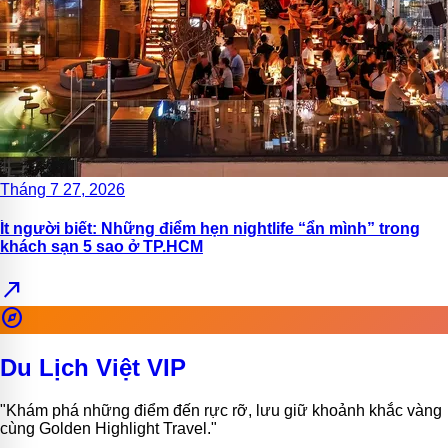
Tháng 7 27, 2026
Ít người biết: Những điểm hẹn nightlife “ẩn mình” trong
khách sạn 5 sao ở TP.HCM
north_east
explore
Du Lịch Việt VIP
"Khám phá những điểm đến rực rỡ, lưu giữ khoảnh khắc vàng
cùng Golden Highlight Travel."