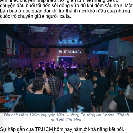
Âm nhạc chuyển nhịp theo thời gian từ nhẹ nhàng để trò
chuyện đầu buổi tối đến sôi động vừa đủ khi đêm sâu hơn. Một
bàn bi-a ở góc quán đôi khi trở thành nơi khởi đầu của những
cuộc trò chuyện giữa người xa lạ.
Địa chỉ: Hẻm 199m Nguyễn Văn Hưởng, Phường An Khánh, Thành
phố Hồ Chí Minh
Sự hấp dẫn của TP.HCM hôm nay nằm ở khả năng kết nối.