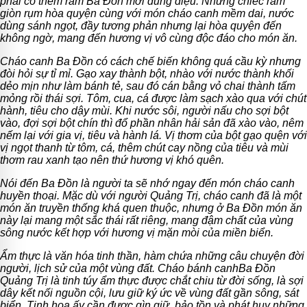
phải có thêm ram Ba Đồn mới đúng điệu. Những chiếc ram
giòn rụm hòa quyện cùng với món cháo canh mềm dai, nước
dùng sánh ngọt, đầy tương phản nhưng lại hòa quyện đến
không ngờ, mang đến hương vị vô cùng độc đáo cho món ăn.
Cháo canh Ba Đồn có cách chế biến không quá cầu kỳ nhưng
đòi hỏi sự tỉ mỉ. Gạo xay thành bột, nhào với nước thành khối
dẻo mịn như làm bánh tẻ, sau đó cán bằng vỏ chai thành tấm
mỏng rồi thái sợi. Tôm, cua, cá được làm sạch xào qua với chút
hành, tiêu cho dậy mùi. Khi nước sôi, người nấu cho sợi bột
vào, đợi sợi bột chín thì đổ phần nhân hải sản đã xào vào, nêm
nếm lại với gia vị, tiêu và hành lá. Vị thơm của bột gạo quện với
vị ngọt thanh từ tôm, cá, thêm chút cay nồng của tiêu và mùi
thơm rau xanh tạo nên thứ hương vị khó quên.
Nói đến Ba Đồn là người ta sẽ nhớ ngay đến món cháo canh
huyền thoại. Mặc dù với người Quảng Trị, cháo canh đã là một
món ăn truyền thống khá quen thuộc, nhưng ở Ba Đồn món ăn
này lại mang một sắc thái rất riêng, mang đậm chất của vùng
sông nước kết hợp với hương vị mặn mòi của miền biển.
Ẩm thực là văn hóa tinh thần, hàm chứa những câu chuyện đời
người, lịch sử của một vùng đất. Cháo bánh canhBa Đồn
Quảng Trị là tinh túy ẩm thực được chắt chiu từ đời sống, là sợi
dây kết nối nguồn cội, lưu giữ ký ức về vùng đất gần sông, sát
biển. Tinh hoa ấy cần được gìn giữ, bảo tồn và phát huy những