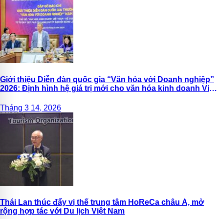
Giới thiệu Diễn đàn quốc gia “Văn hóa với Doanh nghiệp”
2026: Định hình hệ giá trị mới cho văn hóa kinh doanh Việt
Nam
Tháng 3 14, 2026
Thái Lan thúc đẩy vị thế trung tâm HoReCa châu Á, mở
rộng hợp tác với Du lịch Việt Nam