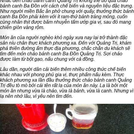
Nhắc đến cháo bánh canh Quảng Trị không thể bỏ qua cháo
bánh canh Ba Đồn với cách chế biến và nguyên liệu đặc trưng.
Như người miền Bắc ăn phở chung với quẩy, thưởng thức bánh
canh Ba Đồn phải kèm với ít ram-thứ bánh tráng mỏng, cuốn
cùng nhân thịt được băm nhuyễn tẩm ướp gia vị, sau đó mang
chiên giòn vàng rộm.
Món ăn của người nghèo khó ngày xưa nay lại trở thành đặc
sản níu chân thực khách phương xa. Đến với Quảng Trị, khám
phá thiên đường ẩm thực địa phương, chắc chắn du khách sẽ
tìm đến món cháo bánh canh Ba Đồn Quảng Trị. Sợi cháo
được làm từ bột gạo, nấu chung với cá đồng.
Lâu dần, người dân cải biến thêm nhiều công thức chế biến
khác nhau với phong phú gia vị, thực phẩm nấu kèm. Thực
khách phương xa lần đầu thưởng thức cháo bánh canh Quảng
Trị đều tò mò bởi cái tên rất lạ của món ăn này. Lạ là bởi một
món ăn nhưng vừa là cháo, vừa là bánh, vừa là canh. Nhưng vì
lạ nên nhớ lâu, vì yêu nên tìm đến.