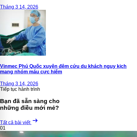
Tháng 3 14, 2026
Vinmec Phú Quốc xuyên đêm cứu du khách nguy kịch
mang nhóm máu cực hiếm
Tháng 3 14, 2026
Tiếp tục hành trình
Bạn đã sẵn sàng cho
những điều mới mẻ?
arrow_right_alt
Tất cả bài viết
01