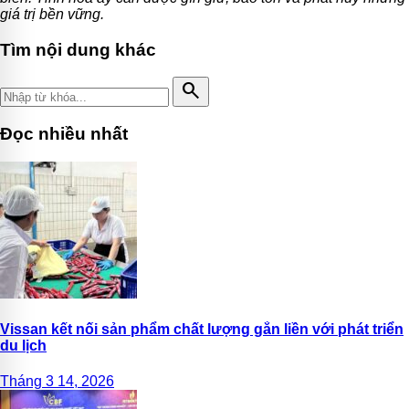
giá trị bền vững.
Tìm nội dung khác
search
Đọc nhiều nhất
Vissan kết nối sản phẩm chất lượng gắn liền với phát triển
du lịch
Tháng 3 14, 2026