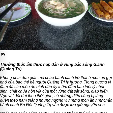
format_quote
Thưởng thức ẩm thực hấp dẫn ở vùng bắc sông Gianh
(Quảng Trị)
Không phải đơn giản mà cháo bánh canh trở thành món ăn gợi
nhớ của bao thế hệ người Quảng Trị ly hương. Trong hương vị
đậm đà của món ăn bình dân ấy thấm đẫm bao triết lý nhân
sinh, chất chứa hồn vía của một vùng đất sát sông, giáp biển.
Vạn vật đổi dời theo thời gian, có những điều cũng bị lãng
quên theo năm tháng nhưng hương vị những món ăn như cháo
bánh canh Ba ĐồnQuảng Trị vẫn được lưu giữ nguyên vẹn.