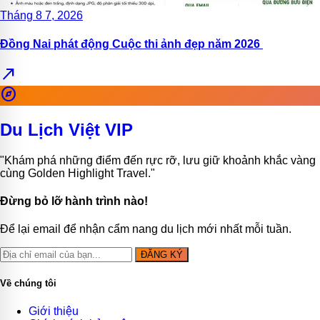
Tháng 8 7, 2026
Đồng Nai phát động Cuộc thi ảnh đẹp năm 2026
north_east
explore
Du Lịch Việt VIP
"Khám phá những điểm đến rực rỡ, lưu giữ khoảnh khắc vàng
cùng Golden Highlight Travel."
Đừng bỏ lỡ hành trình nào!
Để lại email để nhận cẩm nang du lịch mới nhất mỗi tuần.
ĐĂNG KÝ
Về chúng tôi
Giới thiệu