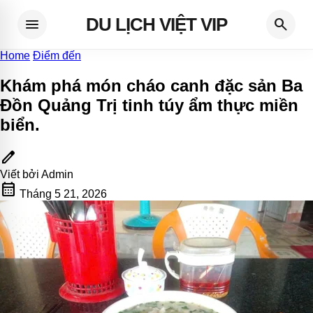
DU LỊCH VIỆT VIP
menu
search
Home
Điểm đến
Khám phá món cháo canh đặc sản Ba
Đồn Quảng Trị tinh túy ẩm thực miền
biển
.
edit
Viết bởi
Admin
calendar_month
Tháng 5 21, 2026