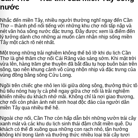
nước
Nhắc đến miền Tây, nhiều người thường nghĩ ngay đến Cần
Thơ – thành phố nổi tiếng với những khu chợ nổi tấp nập và
nét văn hóa sông nước đặc trưng. Đây được xem là điểm đến
lý tưởng dành cho những ai muốn cảm nhận nhịp sống miền
Tây một cách rõ nét nhất.
Một trong những trải nghiệm không thể bỏ lỡ khi
du lịch Cần
Thơ
là ghé thăm chợ nổi Cái Răng vào sáng sớm. Khi mặt trời
vừa lên, hàng trăm ghe thuyền đã bắt đầu tụ họp buôn bán trên
sông, tạo nên khung cảnh vô cùng nhộn nhịp và đặc trưng của
vùng đồng bằng sông Cửu Long.
Ngồi trên chiếc ghe nhỏ len lỏi giữa dòng sông, thưởng thức tô
hủ tiếu nóng hay ly cà phê ngay giữa chợ nổi là trải nghiệm
khiến nhiều du khách nhớ mãi. Không chỉ là nơi giao thương,
chợ nổi còn phản ánh nét sinh hoạt độc đáo của người dân
miền Tây qua nhiều thế hệ.
Ngoài chợ nổi, Cần Thơ còn hấp dẫn bởi những vườn trái cây
xanh mát và các khu du lịch sinh thái đậm chất miền quê. Du
khách có thể đi xuồng qua những con rạch nhỏ, tận hưởng
không khí trong lành và thưởng thức nhiều loại trái cây tươi