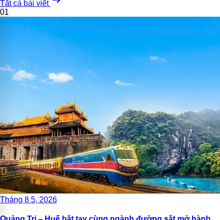
Tất cả bài viết
01
Tháng 8 5, 2026
Quảng Trị – Huế bắt tay cùng ngành đường sắt mở hành