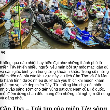
format_quote
Không quá náo nhiệt hay hiện đại như những thành phố lớn,
miền Tây khiến nhiều người yêu mến bởi sự mộc mạc, gần gũi
và cảm giác bình yên trong từng khoảnh khắc. Trong số những
điểm đến nổi bật của khu vực này, du lịch Cần Thơ và Cà Mau
là hành trình được nhiều du khách yêu thích khi muốn khám
phá trọn vẹn vẻ đẹp miền Tây. Từ những khu chợ nổi nhộn
nhịp vào sáng sớm cho đến vùng đất cực Nam của Tổ quốc,
mỗi điểm dừng chân đều mang đến những trải nghiệm rất riêng
và đáng nhớ.
Cần Thơ – Trái tim của miền Tây sông