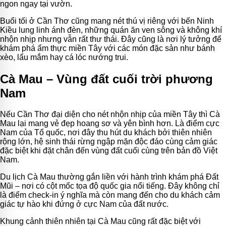
ngon ngay tại vườn.
Buổi tối ở Cần Thơ cũng mang nét thú vị riêng với bến Ninh
Kiều lung linh ánh đèn, những quán ăn ven sông và không khí
nhộn nhịp nhưng vẫn rất thư thái. Đây cũng là nơi lý tưởng để
khám phá ẩm thực miền Tây với các món đặc sản như bánh
xèo, lẩu mắm hay cá lóc nướng trui.
Cà Mau – Vùng đất cuối trời phương
Nam
Nếu Cần Thơ đại diện cho nét nhộn nhịp của miền Tây thì Cà
Mau lại mang vẻ đẹp hoang sơ và yên bình hơn. Là điểm cực
Nam của Tổ quốc, nơi đây thu hút du khách bởi thiên nhiên
rộng lớn, hệ sinh thái rừng ngập mặn độc đáo cùng cảm giác
đặc biệt khi đặt chân đến vùng đất cuối cùng trên bản đồ Việt
Nam.
Du lịch Cà Mau
thường gắn liền với hành trình khám phá Đất
Mũi – nơi có cột mốc tọa độ quốc gia nổi tiếng. Đây không chỉ
là điểm check-in ý nghĩa mà còn mang đến cho du khách cảm
giác tự hào khi đứng ở cực Nam của đất nước.
Khung cảnh thiên nhiên tại Cà Mau cũng rất đặc biệt với