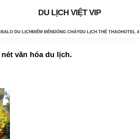
DU LỊCH VIỆT VIP
C
BALO DU LỊCH
ĐIỂM ĐẾN
DÒNG CHẢY
DU LỊCH THỂ THAO
HOTEL 
nét văn hóa du lịch
.