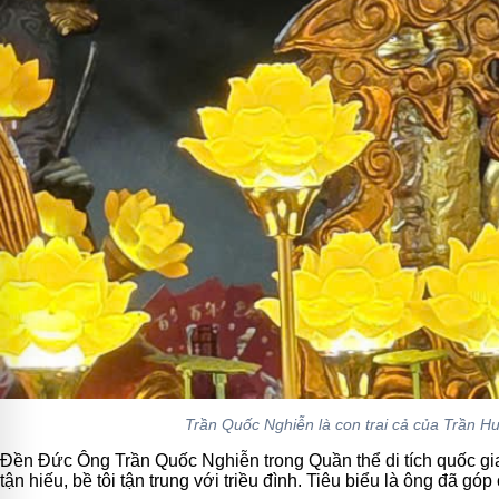
Trần Quốc Nghiễn là con trai cả của Trần 
Đền Đức Ông Trần Quốc Nghiễn trong Quần thể di tích quốc gia 
tận hiếu, bề tôi tận trung với triều đình. Tiêu biểu là ông đã