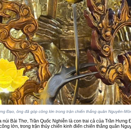
Hưng Đạo, ông đã góp công lớn trong trận chiến thắng quân Nguyên-Mô
núi Bài Thơ, Trần Quốc Nghiễn là con trai cả của Trần Hưng Đạ
 góp công lớn, trong trận thủy chiến kinh điển chiến thắng quân