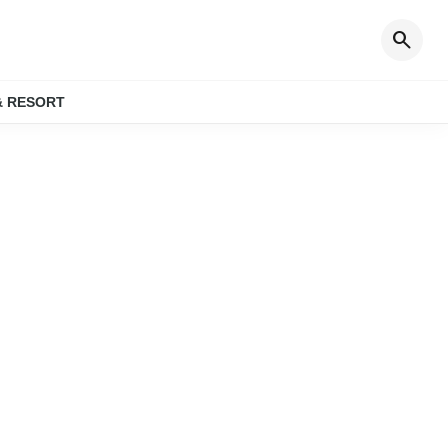
search
& RESORT