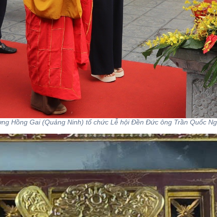
ng Hồng Gai (Quảng Ninh) tổ chức Lễ hội Đền Đức ông Trần Quốc Ng