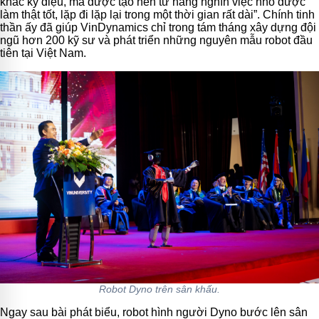
khắc kỳ diệu, mà được tạo nên từ hàng nghìn việc nhỏ được
làm thật tốt, lặp đi lặp lại trong một thời gian rất dài”. Chính tinh
thần ấy đã giúp VinDynamics chỉ trong tám tháng xây dựng đội
ngũ hơn 200 kỹ sư và phát triển những nguyên mẫu robot đầu
tiên tại Việt Nam.
Robot Dyno trên sân khấu.
Ngay sau bài phát biểu, robot hình người Dyno bước lên sân