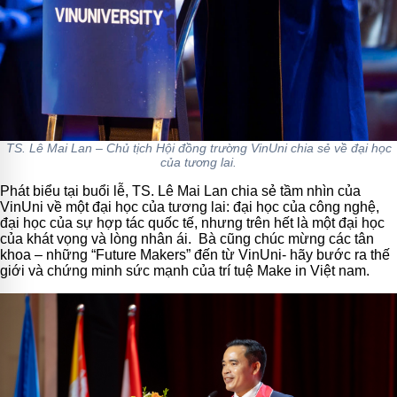
TS. Lê Mai Lan – Chủ tịch Hội đồng trường VinUni chia sẻ về đại học
của tương lai.
Phát biểu tại buổi lễ, TS. Lê Mai Lan chia sẻ tầm nhìn của
VinUni về một đại học của tương lai: đại học của công nghệ,
đại học của sự hợp tác quốc tế, nhưng trên hết là một đại học
của khát vọng và lòng nhân ái. Bà cũng chúc mừng các tân
khoa – những “Future Makers” đến từ VinUni- hãy bước ra thế
giới và chứng minh sức mạnh của trí tuệ Make in Việt nam.