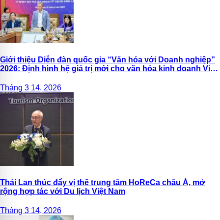
Giới thiệu Diễn đàn quốc gia “Văn hóa với Doanh nghiệp”
2026: Định hình hệ giá trị mới cho văn hóa kinh doanh Việt
Nam
Tháng 3 14, 2026
Thái Lan thúc đẩy vị thế trung tâm HoReCa châu Á, mở
rộng hợp tác với Du lịch Việt Nam
Tháng 3 14, 2026