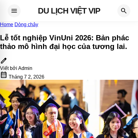
DU LỊCH VIỆT VIP
menu
search
Home
Dòng chảy
Lễ tốt nghiệp VinUni 2026: Bản phác
thảo mô hình đại học của tương lai
.
edit
Viết bởi
Admin
calendar_month
Tháng 7 2, 2026