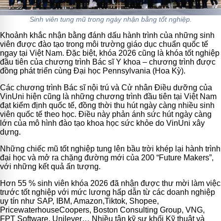
Sinh viên tung mũ trong ngày nhận bằng tốt nghiệp.
Khoảnh khắc nhận bằng đánh dấu hành trình của những sinh
viên được đào tạo trong môi trường giáo dục chuẩn quốc tế
ngay tại Việt Nam. Đặc biệt, khóa 2026 cũng là khóa tốt nghiệp
đầu tiên của chương trình Bác sĩ Y khoa – chương trình được
đồng phát triển cùng Đại học Pennsylvania (Hoa Kỳ).
Các chương trình Bác sĩ nội trú và Cử nhân Điều dưỡng của
VinUni hiện cũng là những chương trình đầu tiên tại Việt Nam
đạt kiểm định quốc tế, đồng thời thu hút ngày càng nhiều sinh
viên quốc tế theo học. Điều này phản ánh sức hút ngày càng
lớn của mô hình đào tạo khoa học sức khỏe do VinUni xây
dựng.
Những chiếc mũ tốt nghiệp tung lên bầu trời khép lại hành trình
đại học và mở ra chặng đường mới của 200 “Future Makers”,
với những kết quả ấn tượng.
Hơn 55 % sinh viên khóa 2026 đã nhận được thư mời làm việc
trước tốt nghiệp với mức lương hấp dẫn từ các doanh nghiệp
uy tín như SAP, IBM, Amazon,Tiktok, Shopee,
PricewaterhouseCoopers, Boston Consulting Group, VNG,
FPT Software, Unilever… Nhiều tân kỹ sư khối Kỹ thuật và