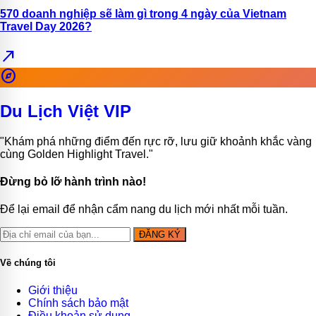
570 doanh nghiệp sẽ làm gì trong 4 ngày của Vietnam
Travel Day 2026?
north_east
explore
Du Lịch Việt VIP
"Khám phá những điểm đến rực rỡ, lưu giữ khoảnh khắc vàng
cùng Golden Highlight Travel."
Đừng bỏ lỡ hành trình nào!
Để lại email để nhận cẩm nang du lịch mới nhất mỗi tuần.
ĐĂNG KÝ
Về chúng tôi
Giới thiệu
Chính sách bảo mật
Điều khoản sử dụng