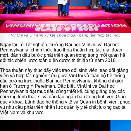
VinUni và U Penn ký kết Thỏa thuận nâng tầm hợp tác mới.
Ngay tại Lễ Tốt nghiệp, trường Đại học VinUni và Đại học
Pennsylvania, chính thức trao thỏa thuận hợp tác giai đoạn
mới, đánh dấu bước phát triển quan trọng trong mối quan hệ
đối tác chiến lược toàn diện được thiết lập từ năm 2018.
Thỏa thuận này thúc đẩy việc trao đổi sinh viên, trao đổi giảng
viên và hợp tác nghiên cứu giữa VinUni và toàn bộ hệ thống
các trường trực thuộc Đại học Pennsylvania, không chỉ giới
hạn ở Trường Y Perelman. Đặc biệt, VinUni và Đại học
Pennsylvania đặt mục tiêu cùng thiết kế, cùng giảng dạy các
chương trình thạc sĩ và đào tạo ngắn hạn trong lĩnh vực Giáo
dục y khoa, Lãnh đạo hệ thống y tế và Quản trị bệnh viện, phục
vụ nhu cầu phát triển nhân lực quản lý y tế chất lượng cao tại
Việt Nam và khu vực.