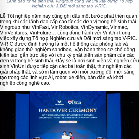
Lãnh đạo từ hệ sinh thái Vingroup cùng VinUni xây dựng Tổ hợp
Nghiên cứu & Đổi mới sáng tạo V-RIC.
Lễ Tốt nghiệp năm nay cũng ghi dấu một bước phát triển quan
trọng khi các lãnh đạo cấp cao từ các đơn vị trong hệ sinh thái
Vingroup như VinFast, VinRobotics, VinDynamic, Vinmec,
VinVentures, VinFuture… cùng đồng hành với VinUni trong
việc xây dựng Tổ hợp Nghiên cứu và Đổi mới sáng tạo V-RIC.
V-RIC được định hướng là một hệ thống các phòng lab và
không gian thử nghiệm sandbox, vận hành theo cơ chế đồng
kiến tạo, gắn trực tiếp với chu kỳ phát triển sản phẩm của các
đơn vị trong hệ sinh thái. Đây sẽ là nơi sinh viên và nghiên cứu
sinh VinUni được tiếp cận các bài toán thật, thử nghiệm các
giải pháp thật, và sớm làm quen với môi trường đổi mới sáng
tạo trong các lĩnh vực AI, robot, xe điện, bán dẫn và khởi
nghiệp công nghệ cao.