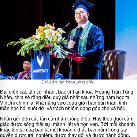
Đại diện tân khoa phát biểu.
Đại diện các tân cử nhân , bác sĩ Tân khoa Hoàng Trần Tùng
Nhân, chia sẻ rằng điều quý giá nhất sau những năm học tại
VinUni chính là khả năng vượt qua giới hạn bản thân, tinh
thần học hỏi suốt đời và trách nhiệm đóng góp cho xã hội.
Nhân gửi đến các tân cử nhân thông điệp: Hãy theo đuổi cảm
giác được sống thật sự, mãnh liệt và trọn vẹn. Bởi mỗi khoảnh
khắc tồn tại của bạn là một khoảnh khắc bạn nắm trong tay
quyền được trải nghiệm, được thay đổi và được hành động.