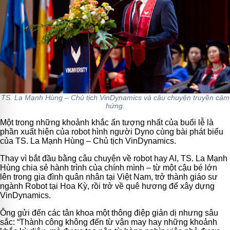
TS. La Mạnh Hùng – Chủ tịch VinDynamics và câu chuyện truyền cảm
hứng.
Một trong những khoảnh khắc ấn tượng nhất của buổi lễ là
phần xuất hiện của robot hình người Dyno cùng bài phát biểu
của TS. La Mạnh Hùng – Chủ tịch VinDynamics.
Thay vì bắt đầu bằng câu chuyện về robot hay AI, TS. La Mạnh
Hùng chia sẻ hành trình của chính mình – từ một cậu bé lớn
lên trong gia đình quân nhân tại Việt Nam, trở thành giáo sư
ngành Robot tại Hoa Kỳ, rồi trở về quê hương để xây dựng
VinDynamics.
Ông gửi đến các tân khoa một thông điệp giản dị nhưng sâu
sắc: “Thành công không đến từ vận may hay những khoảnh