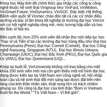
Khoa học Máy tính đã chính thức gia nhập các công ty công
nghệ thuộc hệ sinh thái Vingroup như VinFast, VinMotion,
VinSmart Future, VinDynamics, VinSOC. Đặc biệt, Hệ thống
Bệnh viện quốc tế Vinmec chào đón tất cả các cử nhân điều
dưỡng và bác sĩ tân khoa tốt nghiệp từ trường đại học VinUni
với cơ hội nghề nghiệp rộng mở, mức lương hấp dẫn và học
lên Bác sĩ Nội trú.
Bên cạnh đó, hơn 23% sinh viên đã nhận thư mời tiếp tục học
Thạc sĩ và Tiến sĩ tại các trường đại học hàng đầu như Đại học
Pennsylvania (Penn), Đại học Cornell (Cornell), Đại học Công
nghệ Nanyang, Singapore (NTU), Đại học Illinois Urbana-
Champaign (UIUC), Đại học Bắc Kinh (PKU), Đại học Quốc gia
Úc (ANU), Đại học Queensland (UQ)…
Khép lại buổi lễ, VinUniversity không chỉ trao bằng cho một
khóa 200 sinh viên mới mà còn giới thiệu một mô hình đại học
đang được kiến tạo tại Việt Nam nơi công nghệ số, hội nhập
toàn cầu và hệ sinh thái đổi mới sáng tạo được đặt trên nền
tảng của tinh thần nhân văn, khát vọng lớn và trách nhiệm
phụng sự. Đó cũng là đại học của tinh thần “Born in Vietnam.
Built for the World.” “Từ Việt Nam – Vì thế giới”.