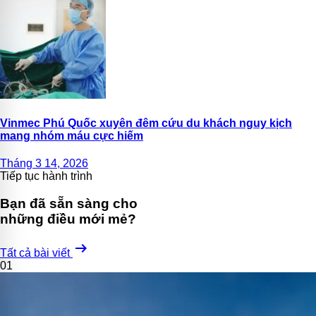
Vinmec Phú Quốc xuyên đêm cứu du khách nguy kịch
mang nhóm máu cực hiếm
Tháng 3 14, 2026
Tiếp tục hành trình
Bạn đã sẵn sàng cho
những điều mới mẻ?
arrow_right_alt
Tất cả bài viết
01