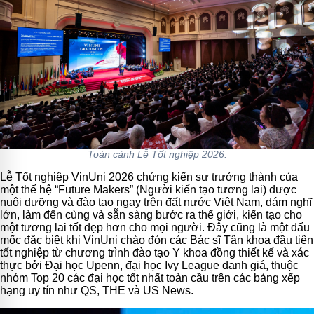
Toàn cảnh Lễ Tốt nghiệp 2026.
Lễ Tốt nghiệp VinUni 2026 chứng kiến sự trưởng thành của
một thế hệ “Future Makers” (Người kiến tạo tương lai) được
nuôi dưỡng và đào tạo ngay trên đất nước Việt Nam, dám nghĩ
lớn, làm đến cùng và sẵn sàng bước ra thế giới, kiến tạo cho
một tương lai tốt đẹp hơn cho mọi người. Đây cũng là một dấu
mốc đặc biệt khi VinUni chào đón các Bác sĩ Tân khoa đầu tiên
tốt nghiệp từ chương trình đào tạo Y khoa đồng thiết kế và xác
thực bởi Đại học Upenn, đại học Ivy League danh giá, thuộc
nhóm Top 20 các đại học tốt nhất toàn cầu trên các bảng xếp
hạng uy tín như QS, THE và US News.