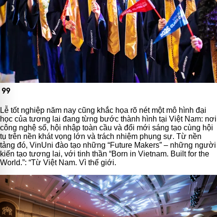
format_quote
Lễ tốt nghiệp năm nay cũng khắc họa rõ nét một mô hình đại
học của tương lai đang từng bước thành hình tại Việt Nam: nơi
công nghệ số, hội nhập toàn cầu và đổi mới sáng tạo cùng hội
tụ trên nền khát vọng lớn và trách nhiệm phụng sự. Từ nền
tảng đó, VinUni đào tạo những “Future Makers” – những người
kiến tạo tương lai, với tinh thần “Born in Vietnam. Built for the
World.”: “Từ Việt Nam. Vì thế giới.