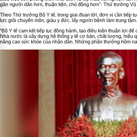
gần người dân hơn, thuận tiện, chủ động hơn”- Thứ trưởng Vũ
Theo Thứ trưởng Bộ Y tế, trong giai đoạn tới, đơn vị cần tiế
lực giỏi chuyên môn, giàu y đức, lấy người bệnh làm trung tâm.
“Bộ Y tế cam kết tiếp tục đồng hành, tạo điều kiện thuận lợi 
Nhà nước là xây dựng hệ thống y tế cơ bản, chất lượng, hiệu q
nâng cao sức khỏe của nhân dân. Những phần thưởng hôm nay 