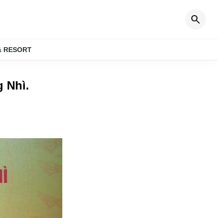
search
& RESORT
g Nhì
.