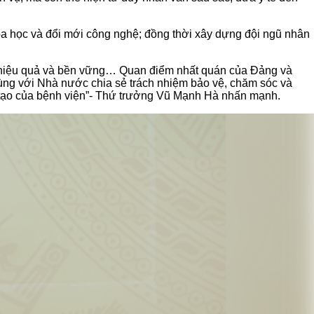
hoa học và đổi mới công nghệ; đồng thời xây dựng đội ngũ nhân
nh, hiệu quả và bền vững… Quan điểm nhất quán của Đảng và
cùng với Nhà nước chia sẻ trách nhiệm bảo vệ, chăm sóc và
 tạo của bệnh viện”- Thứ trưởng Vũ Mạnh Hà nhấn mạnh.