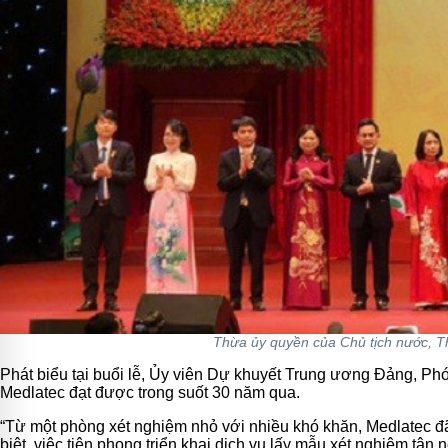
Thừa ủy quyền của Chủ tịch nước, T
Phát biểu tại buổi lễ, Ủy viên Dự khuyết Trung ương Đảng, 
Medlatec đạt được trong suốt 30 năm qua.
“Từ một phòng xét nghiệm nhỏ với nhiều khó khăn, Medlatec đã
biệt, việc tiên phong triển khai dịch vụ lấy mẫu xét nghiệm tận