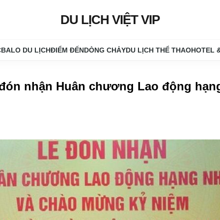
DU LỊCH VIỆT VIP
C
BALO DU LỊCH
ĐIỂM ĐẾN
DÒNG CHẢY
DU LỊCH THỂ THAO
HOTEL 
 đón nhận Huân chương Lao động hạn