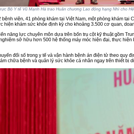
rực Bộ Y tế Vũ Mạnh Hà trao Huân chương Lao động hạng Nhì cho Hệ 
 2 bệnh viện, 41 phòng khám tại Việt Nam, một phòng khám tại
hực hiện khám sức khỏe định kỳ cho khoảng 3.500 cơ quan, doa
riển năng lực chuyên môn dựa trên bốn trụ cột kỹ thuật gồm Tr
t nghiệm sở hữu hơn 500 hệ thống máy móc hiện đại, thực hiện
yển đổi số trong y tế và vận hành bệnh án điện tử theo quy đ
hám chữa bệnh và quản lý sức khỏe cá nhân ngay trên thiết bị d