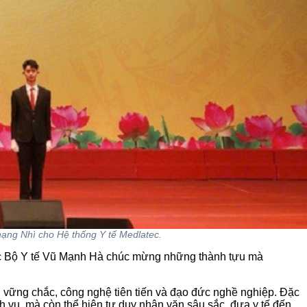
ạng Nhì cho Hệ thống Y tế Medlatec.
rực Bộ Y tế Vũ Mạnh Hà chúc mừng những thành tựu mà
 vững chắc, công nghệ tiên tiến và đạo đức nghề nghiệp. Đặc
ịch vụ, mà còn thể hiện tư duy nhân văn sâu sắc, đưa y tế đến