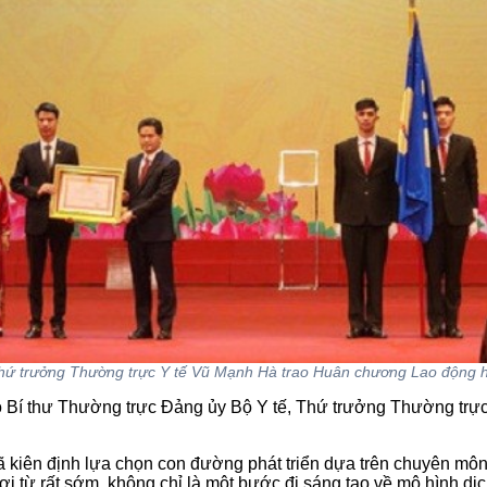
hứ trưởng Thường trực Y tế Vũ Mạnh Hà trao Huân chương Lao động h
Phó Bí thư Thường trực Đảng ủy Bộ Y tế, Thứ trưởng Thường t
 kiên định lựa chọn con đường phát triển dựa trên chuyên môn
 nơi từ rất sớm, không chỉ là một bước đi sáng tạo về mô hình d