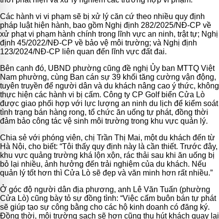
Các hành vi vi phạm sẽ bị xử lý căn cứ theo nhiều quy định
pháp luật hiện hành, bao gồm Nghị định 282/2025/NĐ-CP về
xử phạt vi phạm hành chính trong lĩnh vực an ninh, trật tự; Nghị
định 45/2022/NĐ-CP về bảo vệ môi trường; và Nghị định
123/2024/NĐ-CP liên quan đến lĩnh vực đất đai.
Bên cạnh đó, UBND phường cũng đề nghị Ủy ban MTTQ Việt
Nam phường, cùng Ban cán sự 39 khối tăng cường vận động,
tuyên truyền để người dân và du khách nâng cao ý thức, không
thực hiện các hành vi bị cấm. Công ty CP Golf biển Cửa Lò
được giao phối hợp với lực lượng an ninh du lịch để kiểm soát
tình trạng bán hàng rong, tổ chức ăn uống tự phát, đồng thời
đảm bảo công tác vệ sinh môi trường trong khu vực quản lý.
Chia sẻ với phóng viên, chị Trần Thị Mai, một du khách đến từ
Hà Nội, cho biết: “Tôi thấy quy định này là cần thiết. Trước đây,
khu vực quảng trường khá lộn xộn, rác thải sau khi ăn uống bị
bỏ lại nhiều, ảnh hưởng đến trải nghiệm của du khách. Nếu
quản lý tốt hơn thì Cửa Lò sẽ đẹp và văn minh hơn rất nhiều.”
Ở góc độ người dân địa phương, anh Lê Văn Tuấn (phường
Cửa Lò) cũng bày tỏ sự đồng tình: “Việc cấm buôn bán tự phát
sẽ giúp tạo sự công bằng cho các hộ kinh doanh có đăng ký.
Đồng thời, môi trường sạch sẽ hơn cũng thu hút khách quay lại