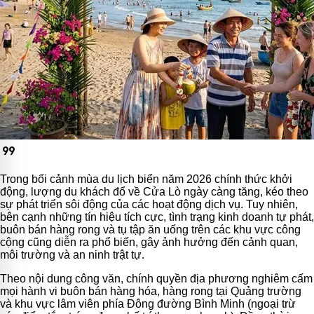
format_quote
Trong bối cảnh mùa du lịch biển năm 2026 chính thức khởi
động, lượng du khách đổ về Cửa Lò ngày càng tăng, kéo theo
sự phát triển sôi động của các hoạt động dịch vụ. Tuy nhiên,
bên cạnh những tín hiệu tích cực, tình trạng kinh doanh tự phát,
buôn bán hàng rong và tụ tập ăn uống trên các khu vực công
cộng cũng diễn ra phổ biến, gây ảnh hưởng đến cảnh quan,
môi trường và an ninh trật tự.
Theo nội dung công văn, chính quyền địa phương nghiêm cấm
mọi hành vi buôn bán hàng hóa, hàng rong tại Quảng trường
và khu vực lâm viên phía Đông đường Bình Minh (ngoại trừ