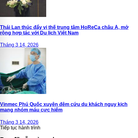
Thái Lan thúc đẩy vị thế trung tâm HoReCa châu Á, mở
rộng hợp tác với Du lịch Việt Nam
Tháng 3 14, 2026
Vinmec Phú Quốc xuyên đêm cứu du khách nguy kịch
mang nhóm máu cực hiếm
Tháng 3 14, 2026
Tiếp tục hành trình