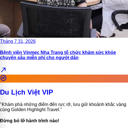
Tháng 7 31, 2026
Bệnh viện Vinmec Nha Trang tổ chức khám sức khỏe
chuyên sâu miễn phí cho người dân
north_east
explore
Du Lịch Việt VIP
"Khám phá những điểm đến rực rỡ, lưu giữ khoảnh khắc vàng
cùng Golden Highlight Travel."
Đừng bỏ lỡ hành trình nào!