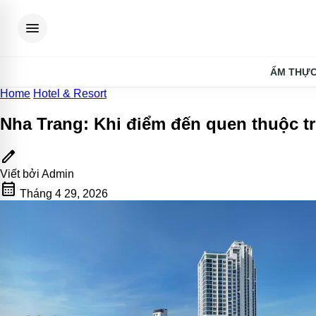
menu
ẨM THỰ
Home
Hotel & Resort
Nha Trang: Khi điểm đến quen thuộc t
edit
Viết bởi
Admin
calendar_month
Tháng 4 29, 2026