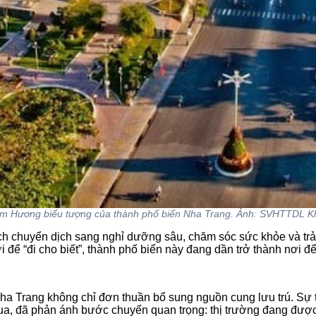
m Hương biểu tượng của thành phố biển Nha Trang. Ảnh: SVHTTDL 
lịch chuyển dịch sang nghỉ dưỡng sâu, chăm sóc sức khỏe và tr
để “đi cho biết”, thành phố biển này đang dần trở thành nơi để 
 Nha Trang không chỉ đơn thuần bổ sung nguồn cung lưu trú. Sự
a, đã phản ánh bước chuyển quan trọng: thị trường đang được “