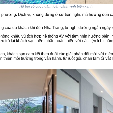
Hồ bơi vô cực ngắm toàn cảnh vịnh biển xanh.
ịa phương. Dịch vụ không dừng ở sự tiện nghi, mà hướng đến cá
g của du khách khi đến Nha Trang, từ nghỉ dưỡng ngắn ngày san
phòng khiêu vũ tích hợp hệ thống AV với tầm nhìn hướng biển,
 lưu trú tại khách sạn thêm phần hoàn thiện với các tiện ích c
 voco, khách sạn cam kết theo đuổi các giải pháp đổi mới với niề
ân thiện môi trường trong vận hành, từ ruột gối, chăn làm từ vậ