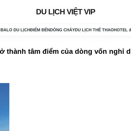
DU LỊCH VIỆT VIP
C
BALO DU LỊCH
ĐIỂM ĐẾN
DÒNG CHẢY
DU LỊCH THỂ THAO
HOTEL 
rở thành tâm điểm của dòng vốn nghỉ 