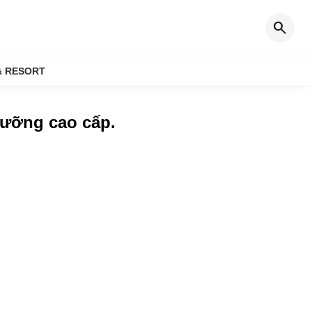
search
& RESORT
dưỡng cao cấp
.