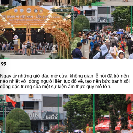
format_quote
Ngay từ những giờ đầu mở cửa, không gian lễ hội đã trở nên
náo nhiệt với dòng người liên tục đổ về, tạo nên bức tranh sôi
động đặc trưng của một sự kiện ẩm thực quy mô lớn.