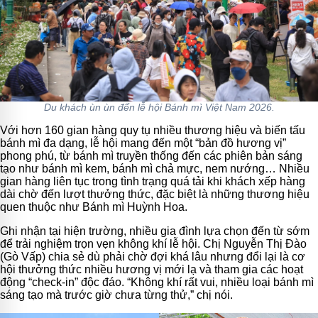
Du khách ùn ùn đến lễ hội Bánh mì Việt Nam 2026.
Với hơn 160 gian hàng quy tụ nhiều thương hiệu và biến tấu
bánh mì đa dạng, lễ hội mang đến một “bản đồ hương vị”
phong phú, từ bánh mì truyền thống đến các phiên bản sáng
tạo như bánh mì kem, bánh mì chả mực, nem nướng… Nhiều
gian hàng liên tục trong tình trạng quá tải khi khách xếp hàng
dài chờ đến lượt thưởng thức, đặc biệt là những thương hiệu
quen thuộc như Bánh mì Huỳnh Hoa.
Ghi nhận tại hiện trường, nhiều gia đình lựa chọn đến từ sớm
để trải nghiệm trọn vẹn không khí lễ hội. Chị Nguyễn Thị Đào
(Gò Vấp) chia sẻ dù phải chờ đợi khá lâu nhưng đổi lại là cơ
hội thưởng thức nhiều hương vị mới lạ và tham gia các hoạt
động “check-in” độc đáo. “Không khí rất vui, nhiều loại bánh mì
sáng tạo mà trước giờ chưa từng thử,” chị nói.