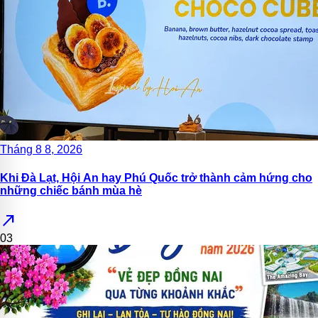
Tháng 8 8, 2026
Khi Đà Lạt, Hội An hay Phú Quốc trở thành cảm hứng cho
những chiếc bánh mùa hè
north_east
03