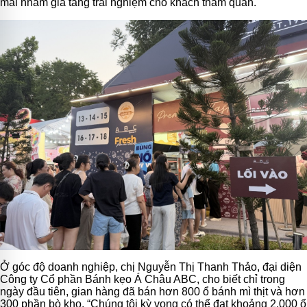
mãi nhằm gia tăng trải nghiệm cho khách tham quan.
Ở góc độ doanh nghiệp, chị Nguyễn Thị Thanh Thảo, đại diện
Công ty Cổ phần Bánh kẹo Á Châu ABC, cho biết chỉ trong
ngày đầu tiên, gian hàng đã bán hơn 800 ổ bánh mì thịt và hơn
300 phần bò kho. “Chúng tôi kỳ vọng có thể đạt khoảng 2.000 ổ