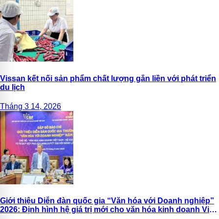
Vissan kết nối sản phẩm chất lượng gắn liền với phát triển
du lịch
Tháng 3 14, 2026
Giới thiệu Diễn đàn quốc gia “Văn hóa với Doanh nghiệp”
2026: Định hình hệ giá trị mới cho văn hóa kinh doanh Việt
Nam