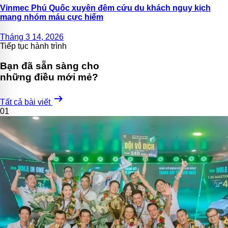
Vinmec Phú Quốc xuyên đêm cứu du khách nguy kịch
mang nhóm máu cực hiếm
Tháng 3 14, 2026
Tiếp tục hành trình
Bạn đã sẵn sàng cho
những điều mới mẻ?
arrow_right_alt
Tất cả bài viết
01