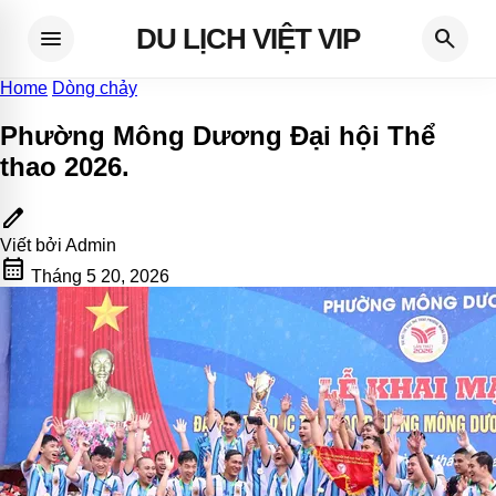
DU LỊCH VIỆT VIP
menu
search
Home
Dòng chảy
Phường Mông Dương Đại hội Thể
thao 2026
.
edit
Viết bởi
Admin
calendar_month
Tháng 5 20, 2026