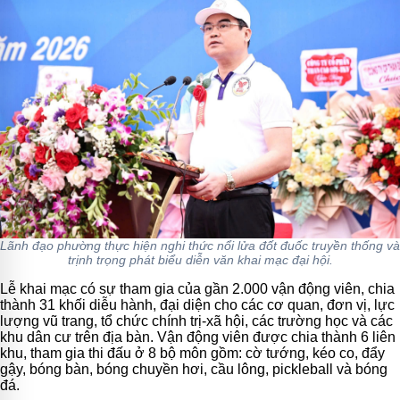
Lãnh đạo phường thực hiện nghi thức nổi lửa đốt đuốc truyền thống và
trịnh trọng phát biểu diễn văn khai mạc đại hội.
Lễ khai mạc có sự tham gia của gần 2.000 vận động viên, chia
thành 31 khối diễu hành, đại diện cho các cơ quan, đơn vị, lực
lượng vũ trang, tổ chức chính trị-xã hội, các trường học và các
khu dân cư trên địa bàn. Vận động viên được chia thành 6 liên
khu, tham gia thi đấu ở 8 bộ môn gồm: cờ tướng, kéo co, đẩy
gậy, bóng bàn, bóng chuyền hơi, cầu lông, pickleball và bóng
đá.