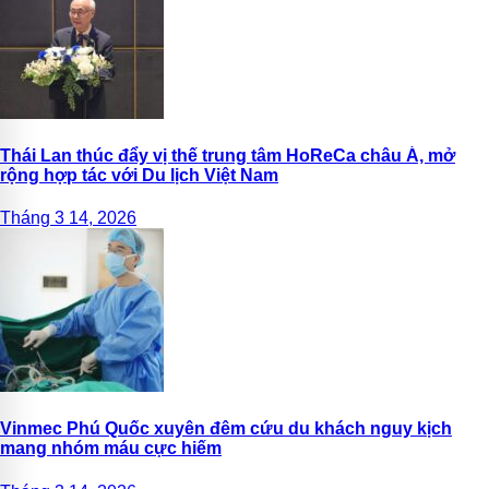
Thái Lan thúc đẩy vị thế trung tâm HoReCa châu Á, mở
rộng hợp tác với Du lịch Việt Nam
Tháng 3 14, 2026
Vinmec Phú Quốc xuyên đêm cứu du khách nguy kịch
mang nhóm máu cực hiếm