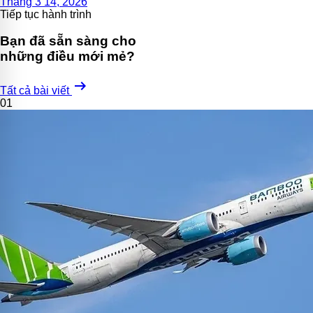
Tháng 3 14, 2026
Tiếp tục hành trình
Bạn đã sẵn sàng cho
những điều mới mẻ?
arrow_right_alt
Tất cả bài viết
01