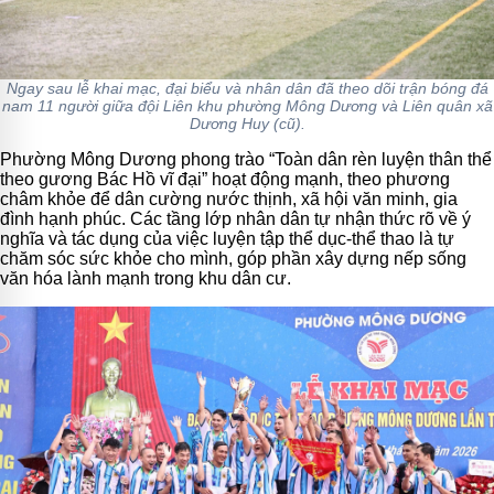
Ngay sau lễ khai mạc, đại biểu và nhân dân đã theo dõi trận bóng đá
nam 11 người giữa đội Liên khu phường Mông Dương và Liên quân xã
Dương Huy (cũ).
Phường Mông Dương phong trào “Toàn dân rèn luyện thân thể
theo gương Bác Hồ vĩ đại” hoạt động mạnh, theo phương
châm khỏe để dân cường nước thịnh, xã hội văn minh, gia
đình hạnh phúc. Các tầng lớp nhân dân tự nhận thức rõ về ý
nghĩa và tác dụng của việc luyện tập thể dục-thể thao là tự
chăm sóc sức khỏe cho mình, góp phần xây dựng nếp sống
văn hóa lành mạnh trong khu dân cư.