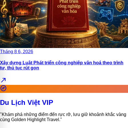
Tháng 8 6, 2026
Xây dựng Luật Phát triển công nghiệp văn hoá theo trình
tự, thủ tục rút gọn
north_east
explore
Du Lịch Việt VIP
"Khám phá những điểm đến rực rỡ, lưu giữ khoảnh khắc vàng
cùng Golden Highlight Travel."