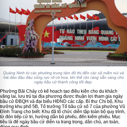
Quảng Ninh từ các phường trung tâm đô thị đến các xã miền núi và
hải đảo đâu đâu cũng rực rỡ cờ hoa, khí thế rộn ràng sẵn sàng cho
ngày bầu cử thành công tốt đẹp.
Phường Bãi Cháy có kế hoạch tạo điều kiện cho du khách
vãng lai, lưu trú tại địa phương được thuận lợi tham gia ngày
bầu cử ĐBQH và đại biểu HĐND các cấp. Bí thư Chi bộ, Khu
trưởng khu phố 5B, Tổ trưởng Tổ bầu cử số 7 của phường Vũ
Đình Trang cho biết: Khu đã tổ chức diễn tập toàn bộ quy trình,
từ đón tiếp cử tri, hướng dẫn bỏ phiếu, đến kiểm phiếu. Mục
tiêu là để ngày bầu cử diễn ra trang trọng, dân chủ, an toàn,
đúng quy định.