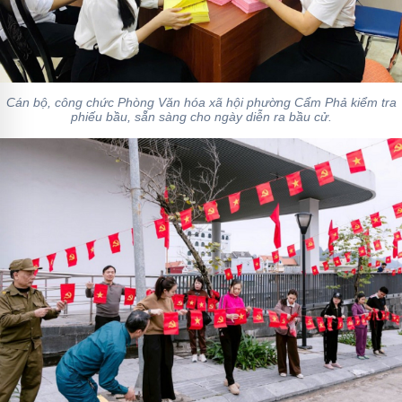
Cán bộ, công chức Phòng Văn hóa xã hội phường Cẩm Phả kiểm tra
phiếu bầu, sẵn sàng cho ngày diễn ra bầu cử.