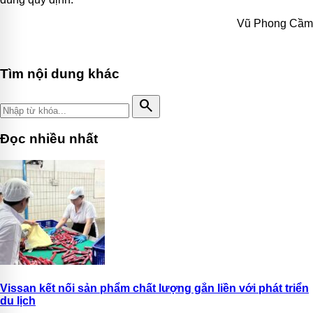
Vũ Phong Cầm
Tìm nội dung khác
search
Đọc nhiều nhất
Vissan kết nối sản phẩm chất lượng gắn liền với phát triển
du lịch