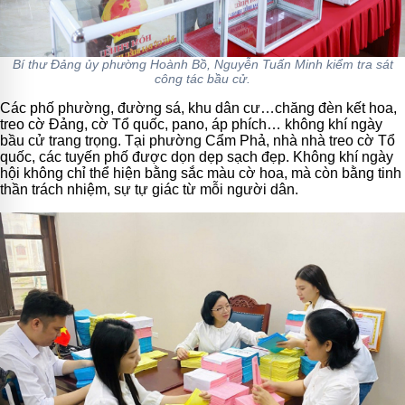
Bí thư Đảng ủy phường Hoành Bồ, Nguyễn Tuấn Minh kiểm tra sát
công tác bầu cử.
Các phố phường, đường sá, khu dân cư…chăng đèn kết hoa,
treo c
ờ Đảng, cờ Tổ quốc, pano, áp phích… không khí ngày
bầu cử trang trọng.
Tại phường Cẩm Phả, nhà nhà treo cờ Tổ
quốc, các tuyến phố được dọn dẹp sạch đẹp. Không khí ngày
hội không chỉ thể hiện bằng sắc màu cờ hoa, mà còn bằng tinh
thần trách nhiệm, sự tự giác từ mỗi người dân.