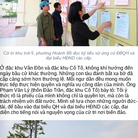
Cử tri khu trới 5, phường Hoành Bồ đọc kỹ tiểu sử ứng cử ĐBQH và
đại biểu HĐND các cấp.
Ở đặc khu Vân Đồn và đặc khu Cô Tô, không khí hướng đến
ngày bầu cử khác thường. Những con tàu đánh bắt xa bờ đã
cập cảng sớm hơn thường lệ. Mỗi ngư dân đều mong muốn
trực tiếp thực hiện quyền và nghĩa vụ công dân của mình. Ông
Phạm Văn Lý (thôn Đảo Trần, đặc khu Cô Tô) bày tỏ: Tôi ý
thức rõ lá phiếu của mình không chỉ là quyền lợi, mà còn là
trách nhiệm với đất nước. Mình sẽ lựa chọn những người đức-
tài, để bầu vào đại biểu QH và đại biểu HĐND các cấp, đại
diện cho tiếng nói và nguyện vọng của cử tri nơi biển đảo.