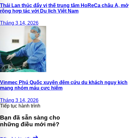
Thái Lan thúc đẩy vị thế trung tâm HoReCa châu Á, mở
rộng hợp tác với Du lịch Việt Nam
Tháng 3 14, 2026
Vinmec Phú Quốc xuyên đêm cứu du khách nguy kịch
mang nhóm máu cực hiếm
Tháng 3 14, 2026
Tiếp tục hành trình
Bạn đã sẵn sàng cho
những điều mới mẻ?
arrow_right_alt