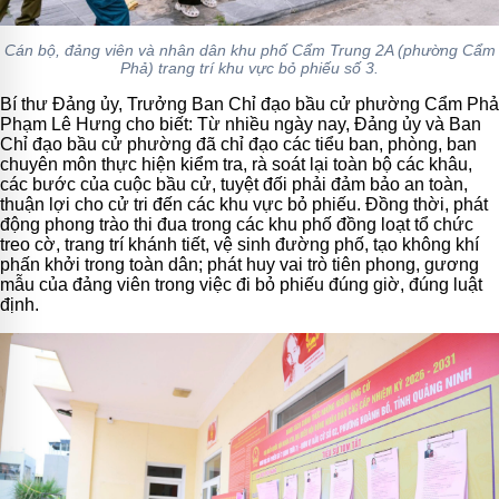
Cán bộ, đảng viên và nhân dân khu phố Cẩm Trung 2A (phường Cẩm
Phả) trang trí khu vực bỏ phiếu số 3.
Bí thư Đảng ủy, Trưởng Ban Chỉ đạo bầu cử phường Cẩm Phả
Phạm Lê Hưng cho biết: Từ nhiều ngày nay, Đảng ủy và Ban
Chỉ đạo bầu cử phường đã chỉ đạo các tiểu ban, phòng, ban
chuyên môn thực hiện kiểm tra, rà soát lại toàn bộ các khâu,
các bước của cuộc bầu cử, tuyệt đối phải đảm bảo an toàn,
thuận lợi cho cử tri đến các khu vực bỏ phiếu. Đồng thời, phát
động phong trào thi đua trong các khu phố đồng loạt tổ chức
treo cờ, trang trí khánh tiết, vệ sinh đường phố, tạo không khí
phấn khởi trong toàn dân; phát huy vai trò tiên phong, gương
mẫu của đảng viên trong việc đi bỏ phiếu đúng giờ, đúng luật
định.