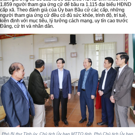
1.859 người tham gia ứng cử để bầu ra 1.115 đại biểu HĐND
cấp xã. Theo đánh giá của Ủy ban Bầu cử các cấp, những
người tham gia ứng cử đều có đủ sức khỏe, trình độ, trí tuệ,
kiên định với mục tiêu, lý tưởng cách mạng, uy tín cao trước
Đảng, cử tri và nhân dân.
Phó Bí thư Tỉnh ủy, Chủ tịch Ủy ban MTTQ tỉnh, Phó Chủ tịch Ủy ban