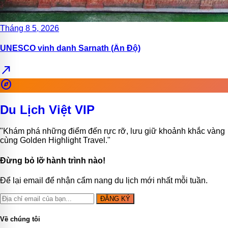
Tháng 8 5, 2026
UNESCO vinh danh Sarnath (Ấn Độ)
north_east
explore
Du Lịch Việt VIP
"Khám phá những điểm đến rực rỡ, lưu giữ khoảnh khắc vàng
cùng Golden Highlight Travel."
Đừng bỏ lỡ hành trình nào!
Để lại email để nhận cẩm nang du lịch mới nhất mỗi tuần.
ĐĂNG KÝ
Về chúng tôi