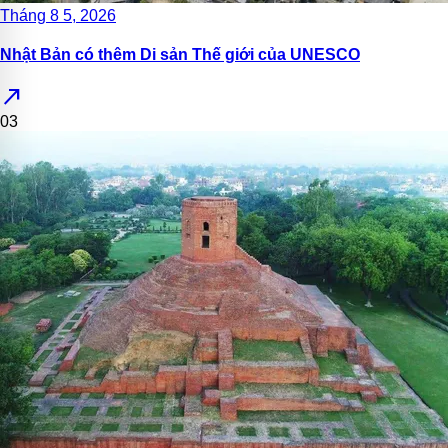
Tháng 8 5, 2026
Nhật Bản có thêm Di sản Thế giới của UNESCO
north_east
03