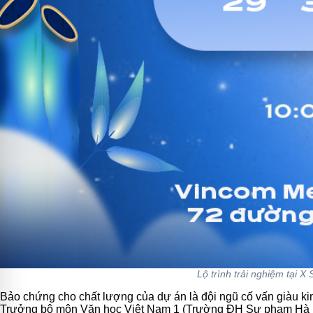
Lộ trình trải nghiệm tại 
Bảo chứng cho chất lượng của dự án là đội ngũ cố vấn giàu k
Trưởng bộ môn Văn học Việt Nam 1 (Trường ĐH Sư phạm Hà Nội