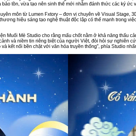
 bảo tồn, vừa tạo nên sinh thể mới nhằm đánh thức các ký ức 
chuyên môn từ Lumen Fxtory
– đơn vị chuyên về Visual Stage, 3
 thương hiệu sáng tạo nghệ thuật độc lập có thế mạnh trong việc
 diện Muối Mè Studio cho rằng mấu chốt nằm ở khả năng thấu cảm
cảnh và niềm tin riêng biệt của người Việt, đòi hỏi sự nghiên cứ
và kết nối bền chặt với văn hóa truyền thống”
, phía Studio nh