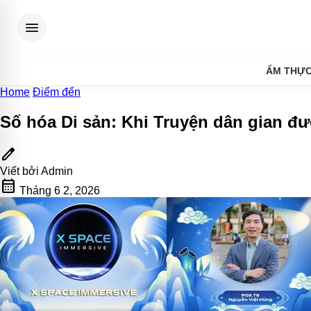
menu
ẨM THỰ
Home
Điểm đến
Số hóa Di sản: Khi Truyện dân gian đ
edit
Viết bởi
Admin
calendar_month
Tháng 6 2, 2026