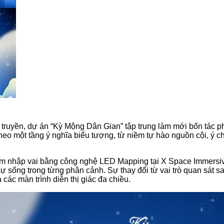
 truyền, dự án “Kỳ Mộng Dân Gian”
tập trung làm mới bốn tác 
 một tầng ý nghĩa biểu tượng, từ niềm tự hào nguồn cội, ý chí
hiệm nhập vai bằng công nghệ LED Mapping tại X Space Immersiv
sống trong từng phân cảnh. Sự thay đổi từ vai trò quan sát sang
các màn trình diễn thị giác đa chiều.