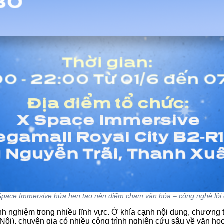
X Space Immersive hứa hẹn tạo nên điểm chạm văn hóa – công nghệ lôi
inh nghiệm trong nhiều lĩnh vực. Ở khía cạnh nội dung, chươn
), chuyên gia có nhiều công trình nghiên cứu sâu về văn học