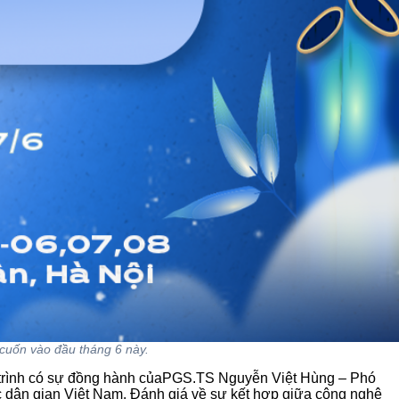
 cuốn vào đầu tháng 6 này.
g trình có sự đồng hành củaPGS.TS Nguyễn Việt Hùng
– Phó
 dân gian Việt Nam. Đánh giá về sự kết hợp giữa công nghệ