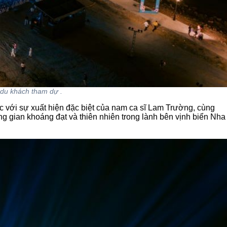
 du khách tham dự .
c với sự xuất hiện đặc biệt của nam ca sĩ Lam Trường, cùng
 gian khoáng đạt và thiên nhiên trong lành bên vịnh biển Nha