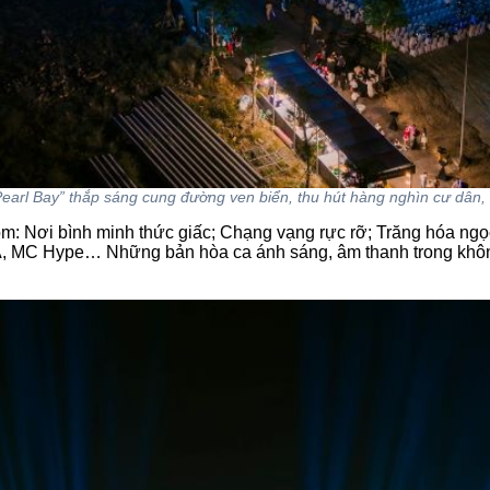
earl Bay” thắp sáng cung đường ven biển, thu hút hàng nghìn cư dân,
m: Nơi bình minh thức giấc; Chạng vạng rực rỡ; Trăng hóa ngọ
A, MC Hype… Những bản hòa ca ánh sáng, âm thanh trong không