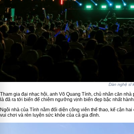
Dàn nghệ sĩ 
Tham gia đại nhạc hội, anh Võ Quang Tính, chủ nhân căn nhà p
là đã ra tới biển để chiêm ngưỡng vịnh biển đẹp bậc nhất hành
Ngôi nhà của Tính nằm đối diện công viên thể thao, kế cận hai 
vui chơi và rèn luyện sức khỏe của cả gia đình.