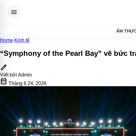
menu
ẨM THỰ
Home
Kinh tế
“Symphony of the Pearl Bay” vẽ bức t
edit
Viết bởi
Admin
calendar_month
Tháng 6 24, 2026