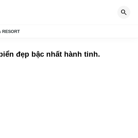
search
& RESORT
biển đẹp bậc nhất hành tinh
.