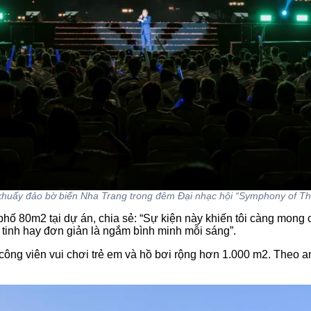
khuấy đảo bờ biển Nha Trang trong đêm Đại nhạc hội “Symphony of The
hố 80m2 tại dự án, chia sẻ: “Sự kiện này khiến tôi càng mong
 tinh hay đơn giản là ngắm bình minh mỗi sáng”.
công viên vui chơi trẻ em và hồ bơi rộng hơn 1.000 m2. Theo an