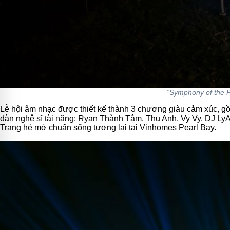
“Symphony of the P
Lễ hội âm nhạc được thiết kế thành 3 chương giàu cảm xúc, gồ
dàn nghệ sĩ tài năng: Ryan Thành Tâm, Thu Anh, Vy Vy, DJ Ly
Trang hé mở chuẩn sống tương lai tại Vinhomes Pearl Bay.