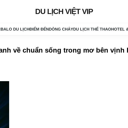
DU LỊCH VIỆT VIP
C
BALO DU LỊCH
ĐIỂM ĐẾN
DÒNG CHẢY
DU LỊCH THỂ THAO
HOTEL 
ranh về chuẩn sống trong mơ bên vịnh 