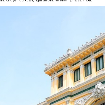
hững chuyến du xuân, nghỉ dưỡng và khám phá văn hóa.