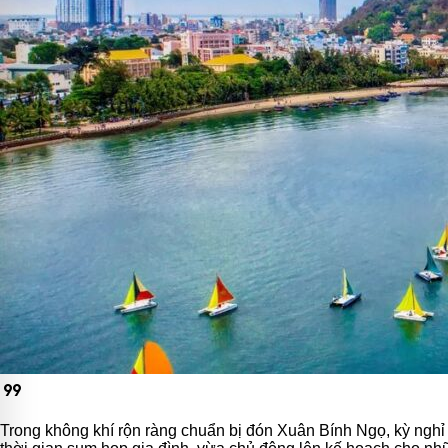
format_quote
Trong không khí rộn ràng chuẩn bị đón Xuân Bính Ngọ, kỳ ngh