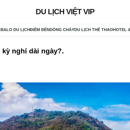
DU LỊCH VIỆT VIP
C
BALO DU LỊCH
ĐIỂM ĐẾN
DÒNG CHẢY
DU LỊCH THỂ THAO
HOTEL 
o kỳ nghỉ dài ngày?
.