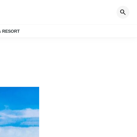
search
& RESORT