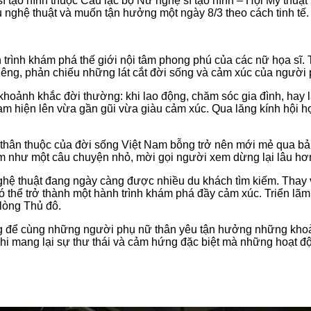
sĩ tạo hình thuộc Câu lạc bộ Nữ nghệ sĩ tạo hình – Hội Mỹ thu
 nghệ thuật và muốn tận hưởng một ngày 8/3 theo cách tinh tế.
 trình khám phá thế giới nội tâm phong phú của các nữ họa sĩ.
iêng, phản chiếu những lát cắt đời sống và cảm xúc của người
oảnh khắc đời thường: khi lao động, chăm sóc gia đình, hay l
am hiện lên vừa gần gũi vừa giàu cảm xúc. Qua lăng kính hội h
h thân thuộc của đời sống Việt Nam bỗng trở nên mới mẻ qua 
ẩm như một câu chuyện nhỏ, mời gọi người xem dừng lại lâu h
ghệ thuật đang ngày càng được nhiều du khách tìm kiếm. Thay v
 thể trở thành một hành trình khám phá đầy cảm xúc. Triển lãm 
 lòng Thủ đô.
ưởng để cùng những người phụ nữ thân yêu tận hưởng những kh
i mang lại sự thư thái và cảm hứng đặc biệt mà những hoạt động