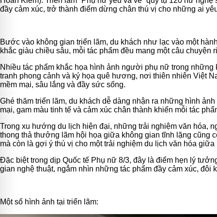
Hoàn Kiếm). Triển lãm “Phụ nữ yêu và vẽ” quy tụ 120 nữ nghệ 
đầy cảm xúc, trở thành điểm dừng chân thú vị cho những ai yêu
Bước vào không gian triển lãm, du khách như lạc vào một hành
khắc giàu chiều sâu, mỗi tác phẩm đều mang một câu chuyện r
Nhiều tác phẩm khắc họa hình ảnh người phụ nữ trong những kh
tranh phong cảnh và ký họa quê hương, nơi thiên nhiên Việt N
mềm mại, sâu lắng và đầy sức sống.
Ghé thăm triển lãm, du khách dễ dàng nhận ra những hình ản
mại, gam màu tinh tế và cảm xúc chân thành khiến mỗi tác ph
Trong xu hướng du lịch hiện đại, những trải nghiệm văn hóa, n
thong thả thưởng lãm hội họa giữa không gian tĩnh lặng cũng có
mà còn là gợi ý thú vị cho một trải nghiệm du lịch văn hóa giữa
Đặc biệt trong dịp Quốc tế Phụ nữ 8/3, đây là điểm hẹn lý t
gian nghệ thuật, ngắm nhìn những tác phẩm đầy cảm xúc, đôi kh
Một số hình ảnh tại triển lãm: