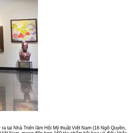
 ra tại Nhà Triển lãm Hội Mỹ thuật Việt Nam (16 Ngô Quyền,