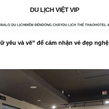
DU LỊCH VIỆT VIP
C
BALO DU LỊCH
ĐIỂM ĐẾN
DÒNG CHẢY
DU LỊCH THỂ THAO
HOTEL 
nữ yêu và vẽ” để cảm nhận vẻ đẹp nghệ