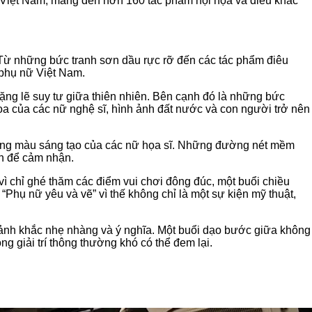
ật Việt Nam, mang đến hơn 160 tác phẩm hội họa và điêu khắc
 Từ những bức tranh sơn dầu rực rỡ đến các tác phẩm điêu
 phụ nữ Việt Nam.
ặng lẽ suy tư giữa thiên nhiên. Bên cạnh đó là những bức
ọa của các nữ nghệ sĩ, hình ảnh đất nước và con người trở nên
bảng màu sáng tạo của các nữ họa sĩ. Những đường nét mềm
ơn để cảm nhận.
ì chỉ ghé thăm các điểm vui chơi đông đúc, một buổi chiều
“Phụ nữ yêu và vẽ” vì thế không chỉ là một sự kiện mỹ thuật,
oảnh khắc nhẹ nhàng và ý nghĩa. Một buổi dạo bước giữa không
 giải trí thông thường khó có thể đem lại.