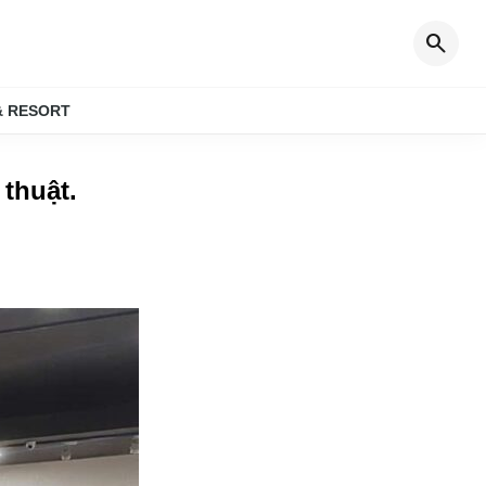
search
& RESORT
 thuật
.