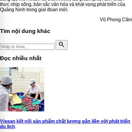
thực nhịp sống, bản sắc văn hóa và khát vọng phát triển của
Quảng Ninh trong giai đoạn mới.
Vũ Phong Cầm
Tìm nội dung khác
search
Đọc nhiều nhất
Vissan kết nối sản phẩm chất lượng gắn liền với phát triển
du lịch