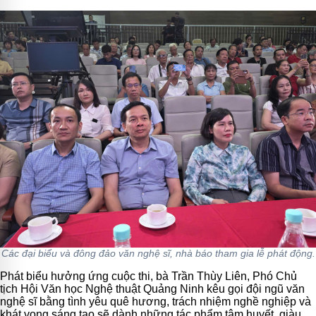
Các đại biểu và đông đảo văn nghệ sĩ, nhà báo tham gia lễ phát động.
Phát biểu hưởng ứng cuộc thi, bà Trần Thùy Liên, Phó Chủ
tịch Hội Văn học Nghệ thuật Quảng Ninh kêu gọi đội ngũ văn
nghệ sĩ bằng tình yêu quê hương, trách nhiệm nghề nghiệp và
khát vọng sáng tạo sẽ dành những tác phẩm tâm huyết, giàu