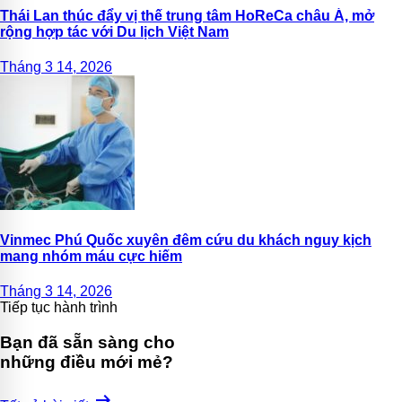
Thái Lan thúc đẩy vị thế trung tâm HoReCa châu Á, mở
rộng hợp tác với Du lịch Việt Nam
Tháng 3 14, 2026
Vinmec Phú Quốc xuyên đêm cứu du khách nguy kịch
mang nhóm máu cực hiếm
Tháng 3 14, 2026
Tiếp tục hành trình
Bạn đã sẵn sàng cho
những điều mới mẻ?
arrow_right_alt