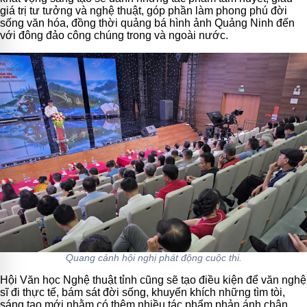
giá trị tư tưởng và nghệ thuật, góp phần làm phong phú đời
sống văn hóa, đồng thời quảng bá hình ảnh Quảng Ninh đến
với đông đảo công chúng trong và ngoài nước.
Quang cảnh hội nghị phát động cuộc thi.
Hội Văn học Nghệ thuật tỉnh cũng sẽ tạo điều kiện để văn nghệ
sĩ đi thực tế, bám sát đời sống, khuyến khích những tìm tòi,
sáng tạo mới nhằm có thêm nhiều tác phẩm phản ánh chân