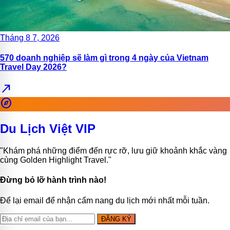
Tháng 8 7, 2026
570 doanh nghiệp sẽ làm gì trong 4 ngày của Vietnam
Travel Day 2026?
north_east
explore
Du Lịch Việt VIP
"Khám phá những điểm đến rực rỡ, lưu giữ khoảnh khắc vàng
cùng Golden Highlight Travel."
Đừng bỏ lỡ hành trình nào!
Để lại email để nhận cẩm nang du lịch mới nhất mỗi tuần.
ĐĂNG KÝ