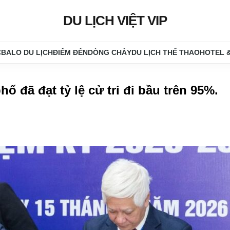
DU LỊCH VIỆT VIP
C
BALO DU LỊCH
ĐIỂM ĐẾN
DÒNG CHẢY
DU LỊCH THỂ THAO
HOTEL 
hố đã đạt tỷ lệ cử tri đi bầu trên 95%
.