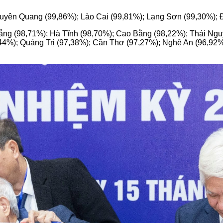
: Tuyên Quang (99,86%); Lào Cai (99,81%); Lạng Sơn (99,30%); 
Đà Nẵng (98,71%); Hà Tĩnh (98,70%); Cao Bằng (98,22%); Thái N
44%); Quảng Trị (97,38%); Cần Thơ (97,27%); Nghệ An (96,92%)