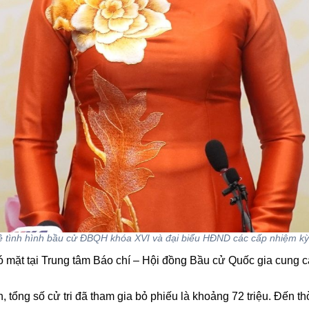
ề tình hình bầu cử ĐBQH khóa XVI và đại biểu HĐND các cấp nhiệm kỳ
 mặt tại Trung tâm Báo chí – Hội đồng Bầu cử Quốc gia cung c
ổng số cử tri đã tham gia bỏ phiếu là khoảng 72 triệu. Đến thời 