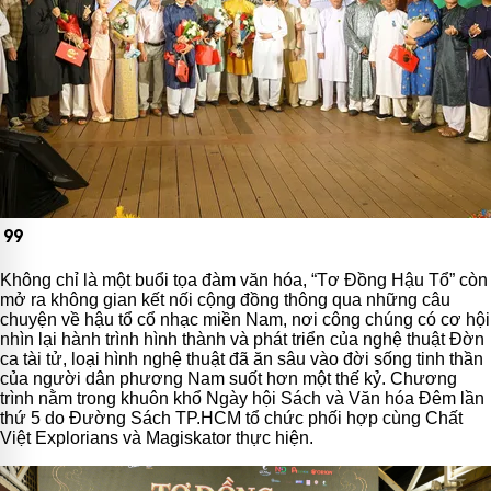
format_quote
Không chỉ là một buổi tọa đàm văn hóa, “Tơ Đồng Hậu Tổ” còn
mở ra không gian kết nối cộng đồng thông qua những câu
chuyện về hậu tổ cổ nhạc miền Nam, nơi công chúng có cơ hội
nhìn lại hành trình hình thành và phát triển của nghệ thuật Đờn
ca tài tử, loại hình nghệ thuật đã ăn sâu vào đời sống tinh thần
của người dân phương Nam suốt hơn một thế kỷ. Chương
trình nằm trong khuôn khổ Ngày hội Sách và Văn hóa Đêm lần
thứ 5 do Đường Sách TP.HCM tổ chức phối hợp cùng Chất
Việt Explorians và Magiskator thực hiện.