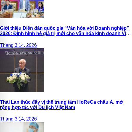
Giới thiệu Diễn đàn quốc gia “Văn hóa với Doanh nghiệp”
2026: Định hình hệ giá trị mới cho văn hóa kinh doanh Việt
Nam
Tháng 3 14, 2026
Thái Lan thúc đẩy vị thế trung tâm HoReCa châu Á, mở
rộng hợp tác với Du lịch Việt Nam
Tháng 3 14, 2026