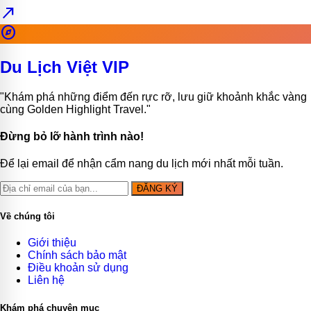
north_east
explore
Du Lịch Việt VIP
"Khám phá những điểm đến rực rỡ, lưu giữ khoảnh khắc vàng
cùng Golden Highlight Travel."
Đừng bỏ lỡ hành trình nào!
Để lại email để nhận cẩm nang du lịch mới nhất mỗi tuần.
ĐĂNG KÝ
Về chúng tôi
Giới thiệu
Chính sách bảo mật
Điều khoản sử dụng
Liên hệ
Khám phá chuyên mục