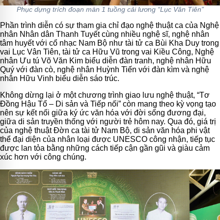
Phục dựng trích đoạn màn 1 tuồng cải lương “Lục Vân Tiên”
Phần trình diễn có sự tham gia chỉ đạo nghệ thuật ca của Nghệ
nhân Nhân dân Thanh Tuyết cùng nhiều nghệ sĩ, nghệ nhân
tâm huyết với cổ nhạc Nam Bộ như tài tử ca Bùi Kha Duy trong
vai Lục Vân Tiên, tài tử ca Hữu Vũ trong vai Kiều Công, Nghệ
nhân Ưu tú Võ Văn Kim biểu diễn đàn tranh, nghệ nhân Hữu
Quý với đàn cò, nghệ nhân Huỳnh Tiến với đàn kìm và nghệ
nhân Hữu Vinh biểu diễn sáo trúc.
Không dừng lại ở một chương trình giao lưu nghệ thuật, “Tơ
Đồng Hậu Tổ – Di sản và Tiếp nối” còn mang theo kỳ vọng tạo
nên sự kết nối giữa ký ức văn hóa với đời sống đương đại,
giữa di sản truyền thống với người trẻ hôm nay. Qua đó, giá trị
của nghệ thuật Đờn ca tài tử Nam Bộ, di sản văn hóa phi vật
thể đại diện của nhân loại được UNESCO công nhận, tiếp tục
được lan tỏa bằng những cách tiếp cận gần gũi và giàu cảm
xúc hơn với công chúng.