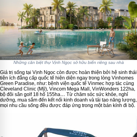
Những căn biệt thự Vịnh Ngọc sở hữu biển riêng sau nhà
Giá trị sống tại Vịnh Ngọc còn được hoàn thiện bởi hệ sinh thái
tiện ích đẳng cấp quốc tế hiện diện ngay trong lòng Vinhomes
Green Paradise, như: bệnh viện quốc tế Vinmec hợp tác cùng
Cleveland Clinic (Mỹ), Vincom Mega Mall, VinWonders 122ha,
bộ đôi sân golf 18 hố 155ha… Từ chăm sóc sức khỏe, nghỉ
dưỡng, mua sắm đến kết nối kinh doanh và tái tạo năng lượng,
mọi nhu cầu sống đều được đáp ứng trong một bán kính đi bộ.