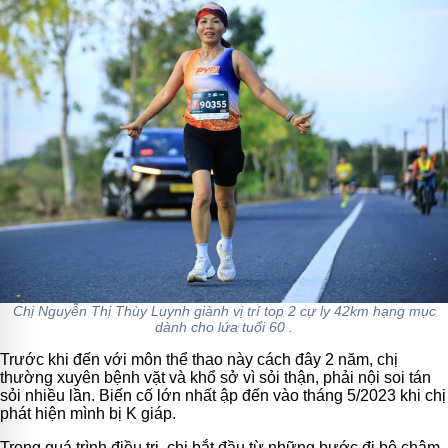
Chị Nguyễn Thị Thùy Luynh giành vị trí top 2 cự ly 42km hạng mục
dành cho lứa tuổi 60 .
Trước khi đến với môn thể thao này cách đây 2 năm, chị
thường xuyên bệnh vặt và khổ sở vì sỏi thận, phải nội soi tán
sỏi nhiều lần. Biến cố lớn nhất ập đến vào tháng 5/2023 khi chị
phát hiện mình bị K giáp.
Trong quá trình điều trị, chị bắt đầu từ những bước đi bộ chậm