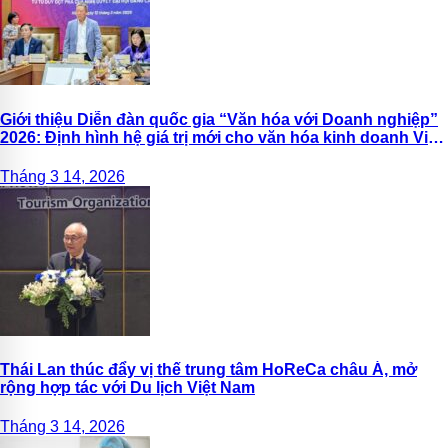
Giới thiệu Diễn đàn quốc gia “Văn hóa với Doanh nghiệp”
2026: Định hình hệ giá trị mới cho văn hóa kinh doanh Việt
Nam
Tháng 3 14, 2026
Thái Lan thúc đẩy vị thế trung tâm HoReCa châu Á, mở
rộng hợp tác với Du lịch Việt Nam
Tháng 3 14, 2026