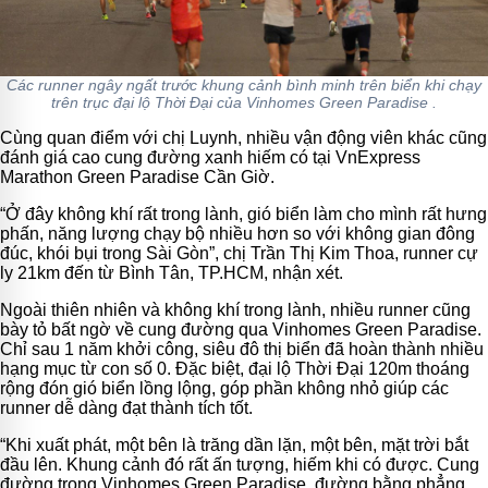
Các runner ngây ngất trước khung cảnh bình minh trên biển khi chạy
trên trục đại lộ Thời Đại của Vinhomes Green Paradise .
Cùng quan điểm với chị Luynh, nhiều vận động viên khác cũng
đánh giá cao cung đường xanh hiếm có tại VnExpress
Marathon Green Paradise Cần Giờ.
“Ở đây không khí rất trong lành, gió biển làm cho mình rất hưng
phấn, năng lượng chạy bộ nhiều hơn so với không gian đông
đúc, khói bụi trong Sài Gòn”, chị Trần Thị Kim Thoa, runner cự
ly 21km đến từ Bình Tân, TP.HCM, nhận xét.
Ngoài thiên nhiên và không khí trong lành, nhiều runner cũng
bày tỏ bất ngờ về cung đường qua Vinhomes Green Paradise.
Chỉ sau 1 năm khởi công, siêu đô thị biển đã hoàn thành nhiều
hạng mục từ con số 0. Đặc biệt, đại lộ Thời Đại 120m thoáng
rộng đón gió biển lồng lộng, góp phần không nhỏ giúp các
runner dễ dàng đạt thành tích tốt.
“Khi xuất phát, một bên là trăng dần lặn, một bên, mặt trời bắt
đầu lên. Khung cảnh đó rất ấn tượng, hiếm khi có được. Cung
đường trong Vinhomes Green Paradise, đường bằng phẳng,