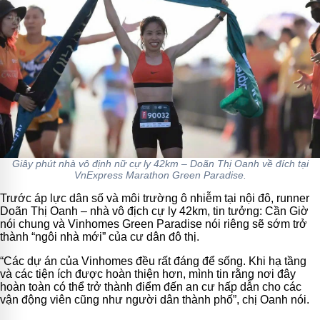
Giây phút nhà vô định nữ cự ly 42km – Doãn Thị Oanh về đích tại
VnExpress Marathon Green Paradise.
Trước áp lực dân số và môi trường ô nhiễm tại nội đô, runner
Doãn Thị Oanh – nhà vô địch cự ly 42km, tin tưởng: Cần Giờ
nói chung và Vinhomes Green Paradise nói riêng sẽ sớm trở
thành “ngôi nhà mới” của cư dân đô thị.
“Các dự án của Vinhomes đều rất đáng để sống. Khi hạ tầng
và các tiện ích được hoàn thiện hơn, mình tin rằng nơi đây
hoàn toàn có thể trở thành điểm đến an cư hấp dẫn cho các
vận động viên cũng như người dân thành phố”, chị Oanh nói.