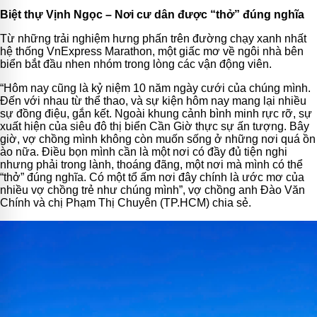
Biệt thự Vịnh Ngọc – Nơi cư dân được “thở” đúng nghĩa
Từ những trải nghiệm hưng phấn trên đường chạy xanh nhất
hệ thống VnExpress Marathon, một giấc mơ về ngôi nhà bên
biển bắt đầu nhen nhóm trong lòng các vận động viên.
“Hôm nay cũng là kỷ niệm 10 năm ngày cưới của chúng mình.
Đến với nhau từ thể thao, và sự kiện hôm nay mang lại nhiều
sự đồng điệu, gắn kết. Ngoài khung cảnh bình minh rực rỡ, sự
xuất hiện của siêu đô thị biển Cần Giờ thực sự ấn tượng. Bây
giờ, vợ chồng mình không còn muốn sống ở những nơi quá ồn
ào nữa. Điều bọn mình cần là một nơi có đầy đủ tiện nghi
nhưng phải trong lành, thoáng đãng, một nơi mà mình có thể
“thở” đúng nghĩa. Có một tổ ấm nơi đây chính là ước mơ của
nhiều vợ chồng trẻ như chúng mình”, vợ chồng anh Đào Văn
Chính và chị Phạm Thị Chuyên (TP.HCM) chia sẻ.