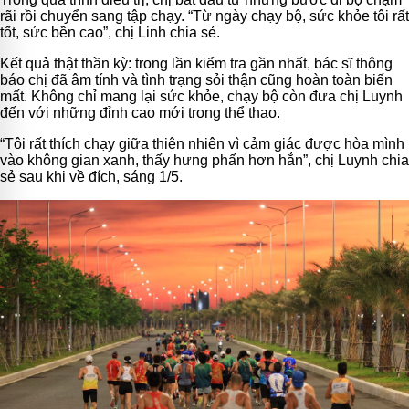
rãi rồi chuyển sang tập chạy. “Từ ngày chạy bộ, sức khỏe tôi rất
tốt, sức bền cao”, chị Linh chia sẻ.
Kết quả thật thần kỳ: trong lần kiểm tra gần nhất, bác sĩ thông
báo chị đã âm tính và tình trạng sỏi thận cũng hoàn toàn biến
mất. Không chỉ mang lại sức khỏe, chạy bộ còn đưa chị Luynh
đến với những đỉnh cao mới trong thể thao.
“Tôi rất thích chạy giữa thiên nhiên vì cảm giác được hòa mình
vào không gian xanh, thấy hưng phấn hơn hẳn”, chị Luynh chia
sẻ sau khi về đích, sáng 1/5.