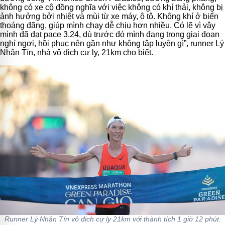
không có xe cộ đồng nghĩa với việc không có khí thải, không bị
ảnh hưởng bởi nhiệt và mùi từ xe máy, ô tô. Không khí ở biển
thoáng đãng, giúp mình chạy dễ chịu hơn nhiều. Có lẽ vì vậy
mình đã đạt pace 3.24, dù trước đó mình đang trong giai đoạn
nghỉ ngơi, hồi phục nên gần như không tập luyện gì”, runner Lý
Nhân Tín, nhà vô địch cự ly, 21km cho biết.
Runner Lý Nhân Tín vô địch cự ly 21km với thành tích 1 giờ 12 phút.