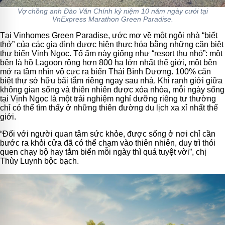
Vợ chồng anh Đào Văn Chính kỷ niệm 10 năm ngày cưới tại
VnExpress Marathon Green Paradise.
Tại Vinhomes Green Paradise, ước mơ về một ngôi nhà “biết
thở” của các gia đình được hiện thực hóa bằng những căn biệt
thự biển Vịnh Ngọc. Tổ ấm này giống như “resort thu nhỏ”: một
bên là hồ Lagoon rộng hơn 800 ha lớn nhất thế giới, một bên
mở ra tầm nhìn vô cực ra biển Thái Bình Dương. 100% căn
biệt thự sở hữu bãi tắm riêng ngay sau nhà. Khi ranh giới giữa
không gian sống và thiên nhiên được xóa nhòa, mỗi ngày sống
tại Vịnh Ngọc là một trải nghiệm nghỉ dưỡng riêng tư thường
chỉ có thể tìm thấy ở những thiên đường du lịch xa xỉ nhất thế
giới.
“Đối với người quan tâm sức khỏe, được sống ở nơi chỉ cần
bước ra khỏi cửa đã có thể chạm vào thiên nhiên, duy trì thói
quen chạy bộ hay tắm biển mỗi ngày thì quá tuyệt vời”, chị
Thùy Luynh bộc bạch.