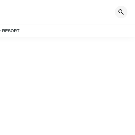
search
& RESORT