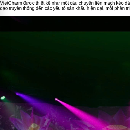
VietCharm được thiết kế như một câu chuyện liền mạch kéo dài
đạo truyền thống đến các yếu tố sân khấu hiện đại, mỗi phần t