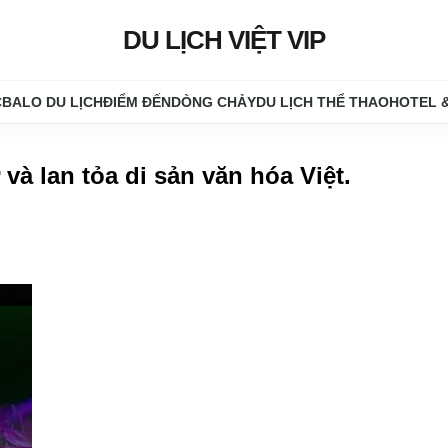
DU LỊCH VIỆT VIP
C
BALO DU LỊCH
ĐIỂM ĐẾN
DÒNG CHẢY
DU LỊCH THỂ THAO
HOTEL 
à lan tỏa di sản văn hóa Việt
.