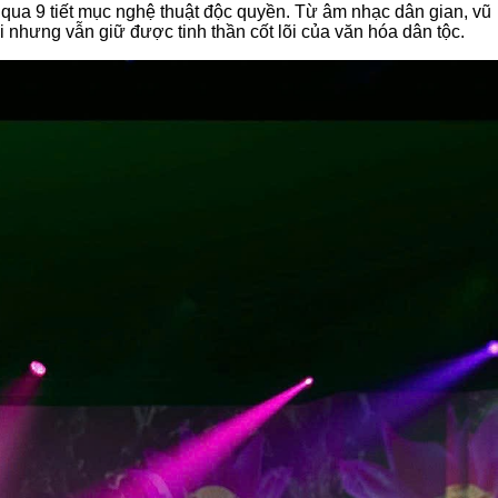
qua 9 tiết mục nghệ thuật độc quyền. Từ âm nhạc dân gian, vũ
nhưng vẫn giữ được tinh thần cốt lõi của văn hóa dân tộc.