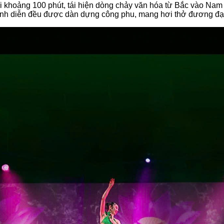
 khoảng 100 phút, tái hiện dòng chảy văn hóa từ Bắc vào Nam 
rình diễn đều được dàn dựng công phu, mang hơi thở đương đại 